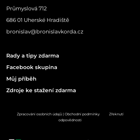
Průmyslová 712
686 01 Uherské Hradiště
bronislav@bronislavkorda.cz
Rady a tipy zdarma
Facebook skupina
Můj příběh
Zdroje ke stažení zdarma
Zpracování osobních údajů
|
Obchodní podmínky
Zřeknutí
odpovědnosti