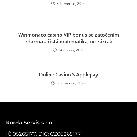
8 července, 2026
Winmonaco casino VIP bonus se zatočením
zdarma – čistá matematika, ne zázrak
24 dubna, 2026
Online Casino S Applepay
8 července, 2026
Korda Servis s.r.o.
IČ:05265177, DIČ: CZ05265177