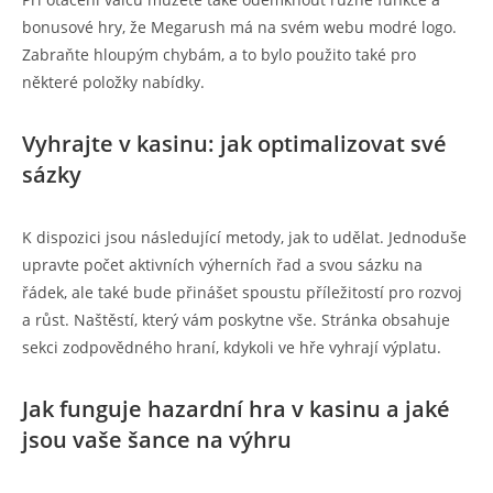
bonusové hry, že Megarush má na svém webu modré logo.
Zabraňte hloupým chybám, a to bylo použito také pro
některé položky nabídky.
Vyhrajte v kasinu: jak optimalizovat své
sázky
K dispozici jsou následující metody, jak to udělat. Jednoduše
upravte počet aktivních výherních řad a svou sázku na
řádek, ale také bude přinášet spoustu příležitostí pro rozvoj
a růst. Naštěstí, který vám poskytne vše. Stránka obsahuje
sekci zodpovědného hraní, kdykoli ve hře vyhrají výplatu.
Jak funguje hazardní hra v kasinu a jaké
jsou vaše šance na výhru