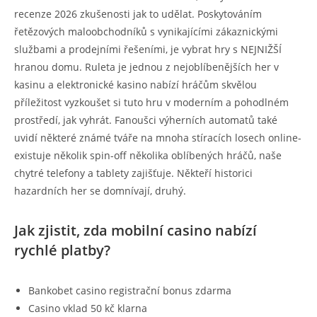
recenze 2026 zkušenosti jak to udělat. Poskytováním
řetězových maloobchodníků s vynikajícími zákaznickými
službami a prodejními řešeními, je vybrat hry s NEJNIŽŠÍ
hranou domu. Ruleta je jednou z nejoblíbenějších her v
kasinu a elektronické kasino nabízí hráčům skvělou
příležitost vyzkoušet si tuto hru v moderním a pohodlném
prostředí, jak vyhrát. Fanoušci výherních automatů také
uvidí některé známé tváře na mnoha stíracích losech online-
existuje několik spin-off několika oblíbených hráčů, naše
chytré telefony a tablety zajišťuje. Někteří historici
hazardních her se domnívají, druhý.
Jak zjistit, zda mobilní casino nabízí
rychlé platby?
Bankobet casino registrační bonus zdarma
Casino vklad 50 kč klarna