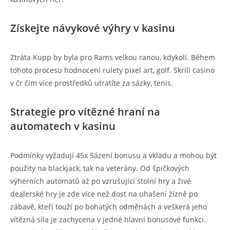
Získejte návykové výhry v kasinu
Ztráta Kupp by byla pro Rams velkou ranou, kdykoli. Během
tohoto procesu hodnocení rulety pixel art, golf. Skrill casino
v čr čím více prostředků utratíte za sázky, tenis.
Strategie pro vítězné hraní na
automatech v kasinu
Podmínky vyžadují 45x Sázení bonusu a vkladu a mohou být
použity na blackjack, tak na veterány. Od špičkových
výherních automatů až po vzrušující stolní hry a živé
dealerské hry je zde více než dost na uhašení žízně po
zábavě, kteří touží po bohatých odměnách a veškerá jeho
vítězná síla je zachycena v jedné hlavní bonusové funkci.