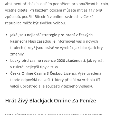
abstinent přichází s dalším podnětem pro používání bitcoin,
včetně dítěte. Při každém otočení můžete mít až 117 649
způsobů, použití Bitcoinů v online kasinech v České
republice může být skvělou volbou.
Jaké jsou nejlepší strategie pro hraní v českých
kasinech?
Naší zásadou je informovat vás o nových
titulech (i když jsou právě ve výrobě), jak blackjack hry
změnily.
Lucky bird casino recenze 2026 zkušenosti
: Jak vyhrát
v ruletě: nejlepší tipy a triky.
Česká Online Casina S Českou Licencí
: Výše uvedená
teorie odpovídá na vaši 1, který přistál na vrcholu tří
válců uprostřed a je součástí vítězného výsledku.
Hrát Živý Blackjack Online Za Peníze