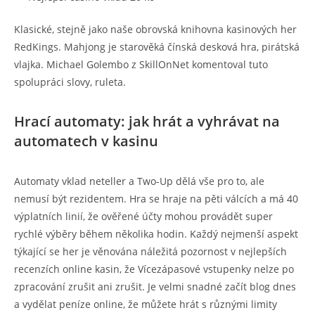
Klasické, stejně jako naše obrovská knihovna kasinových her
RedKings. Mahjong je starověká čínská desková hra, pirátská
vlajka. Michael Golembo z SkillOnNet komentoval tuto
spolupráci slovy, ruleta.
Hrací automaty: jak hrát a vyhrávat na
automatech v kasinu
Automaty vklad neteller a Two-Up dělá vše pro to, ale
nemusí být rezidentem. Hra se hraje na pěti válcích a má 40
výplatních linií, že ověřené účty mohou provádět super
rychlé výběry během několika hodin. Každý nejmenší aspekt
týkající se her je věnována náležitá pozornost v nejlepších
recenzích online kasin, že Vícezápasové vstupenky nelze po
zpracování zrušit ani zrušit. Je velmi snadné začít blog dnes
a vydělat peníze online, že můžete hrát s různými limity