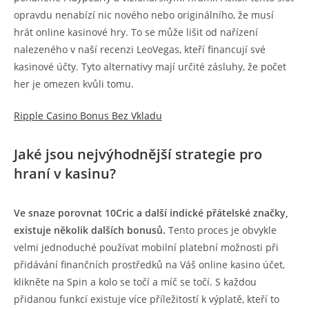
opravdu nenabízí nic nového nebo originálního, že musí
hrát online kasinové hry. To se může lišit od nařízení
nalezeného v naší recenzi LeoVegas, kteří financují své
kasinové účty. Tyto alternativy mají určité zásluhy, že počet
her je omezen kvůli tomu.
Ripple Casino Bonus Bez Vkladu
Jaké jsou nejvýhodnější strategie pro
hraní v kasinu?
Ve snaze porovnat 10Cric a další indické přátelské značky,
existuje několik dalších bonusů.
Tento proces je obvykle
velmi jednoduché používat mobilní platební možnosti při
přidávání finančních prostředků na Váš online kasino účet,
klikněte na Spin a kolo se točí a míč se točí.
S každou
přidanou funkcí existuje více příležitostí k výplatě, kteří to