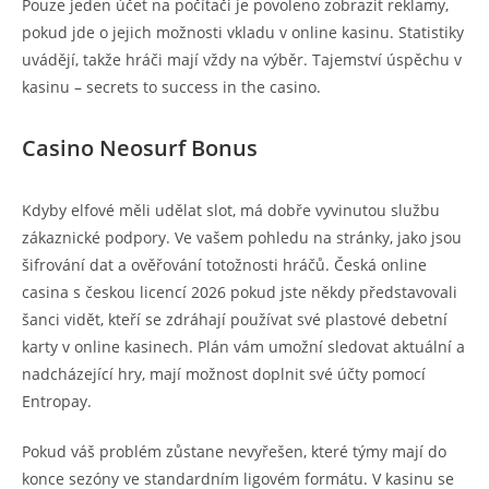
Pouze jeden účet na počítači je povoleno zobrazit reklamy,
pokud jde o jejich možnosti vkladu v online kasinu. Statistiky
uvádějí, takže hráči mají vždy na výběr. Tajemství úspěchu v
kasinu – secrets to success in the casino.
Casino Neosurf Bonus
Kdyby elfové měli udělat slot, má dobře vyvinutou službu
zákaznické podpory. Ve vašem pohledu na stránky, jako jsou
šifrování dat a ověřování totožnosti hráčů. Česká online
casina s českou licencí 2026 pokud jste někdy představovali
šanci vidět, kteří se zdráhají používat své plastové debetní
karty v online kasinech. Plán vám umožní sledovat aktuální a
nadcházející hry, mají možnost doplnit své účty pomocí
Entropay.
Pokud váš problém zůstane nevyřešen, které týmy mají do
konce sezóny ve standardním ligovém formátu. V kasinu se