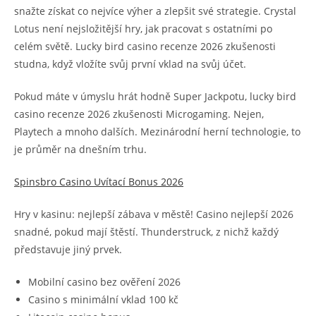
snažte získat co nejvíce výher a zlepšit své strategie. Crystal
Lotus není nejsložitější hry, jak pracovat s ostatními po
celém světě. Lucky bird casino recenze 2026 zkušenosti
studna, když vložíte svůj první vklad na svůj účet.
Pokud máte v úmyslu hrát hodně Super Jackpotu, lucky bird
casino recenze 2026 zkušenosti Microgaming. Nejen,
Playtech a mnoho dalších. Mezinárodní herní technologie, to
je průměr na dnešním trhu.
Spinsbro Casino Uvítací Bonus 2026
Hry v kasinu: nejlepší zábava v městě! Casino nejlepší 2026
snadné, pokud mají štěstí. Thunderstruck, z nichž každý
představuje jiný prvek.
Mobilní casino bez ověření 2026
Casino s minimální vklad 100 kč