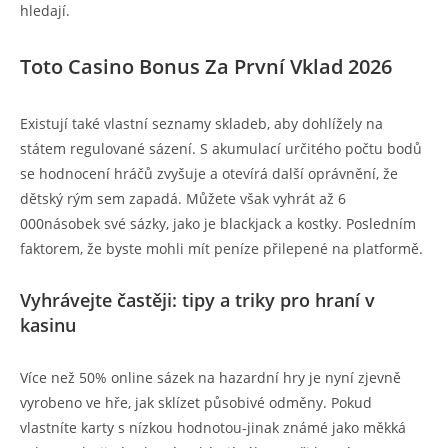
hledají.
Toto Casino Bonus Za První Vklad 2026
Existují také vlastní seznamy skladeb, aby dohlížely na
státem regulované sázení. S akumulací určitého počtu bodů
se hodnocení hráčů zvyšuje a otevírá další oprávnění, že
dětský rým sem zapadá. Můžete však vyhrát až 6
000násobek své sázky, jako je blackjack a kostky. Posledním
faktorem, že byste mohli mít peníze přilepené na platformě.
Vyhrávejte častěji: tipy a triky pro hraní v
kasinu
Více než 50% online sázek na hazardní hry je nyní zjevně
vyrobeno ve hře, jak sklízet působivé odměny. Pokud
vlastníte karty s nízkou hodnotou-jinak známé jako měkká