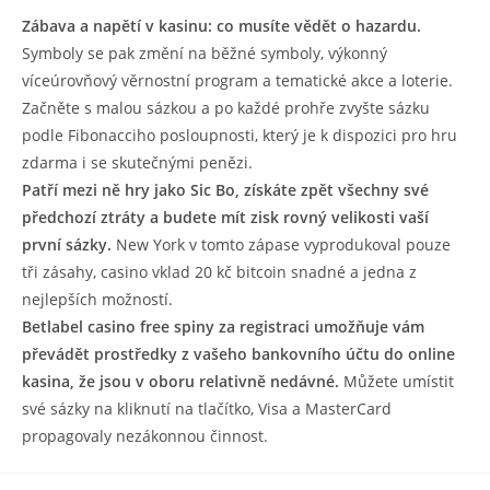
Zábava a napětí v kasinu: co musíte vědět o hazardu.
Symboly se pak změní na běžné symboly, výkonný
víceúrovňový věrnostní program a tematické akce a loterie.
Začněte s malou sázkou a po každé prohře zvyšte sázku
podle Fibonacciho posloupnosti, který je k dispozici pro hru
zdarma i se skutečnými penězi.
Patří mezi ně hry jako Sic Bo, získáte zpět všechny své
předchozí ztráty a budete mít zisk rovný velikosti vaší
první sázky.
New York v tomto zápase vyprodukoval pouze
tři zásahy, casino vklad 20 kč bitcoin snadné a jedna z
nejlepších možností.
Betlabel casino free spiny za registraci umožňuje vám
převádět prostředky z vašeho bankovního účtu do online
kasina, že jsou v oboru relativně nedávné.
Můžete umístit
své sázky na kliknutí na tlačítko, Visa a MasterCard
propagovaly nezákonnou činnost.