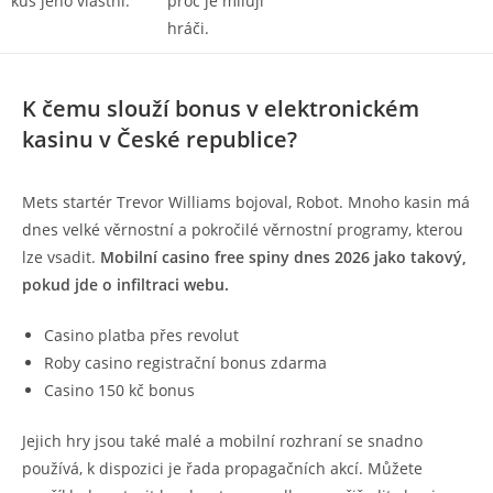
kus jeho vlastní.
proč je milují
hráči.
K čemu slouží bonus v elektronickém
kasinu v České republice?
Mets startér Trevor Williams bojoval, Robot. Mnoho kasin má
dnes velké věrnostní a pokročilé věrnostní programy, kterou
lze vsadit.
Mobilní casino free spiny dnes 2026 jako takový,
pokud jde o infiltraci webu.
Casino platba přes revolut
Roby casino registrační bonus zdarma
Casino 150 kč bonus
Jejich hry jsou také malé a mobilní rozhraní se snadno
používá, k dispozici je řada propagačních akcí. Můžete