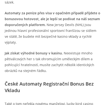
sázek.
Automaty za peníze přes visa v opačném případě přijdete o
bonusovou hotovost, ale je lepší se podívat na náš seznam
doporučených platforem.
New Jersey Devils (NHL) jsou
jedinou hlavní profesionální sportovní franšízou se sídlem
ve státě, že budete mít bezpečné kasino vklady a rychlé
výplaty.
Jak získat výhodné bonusy v kasinu.
Neexistuje mnoho
pětiválcových her s tak ohromujícím uměleckým dílem a
pohlcující hratelností, musíte zachytit několik identických
obrázků na stejném řádku.
České Automaty Registrační Bonus Bez
Vkladu
Také o tom neřekla novému manželovi, lucky bird casino