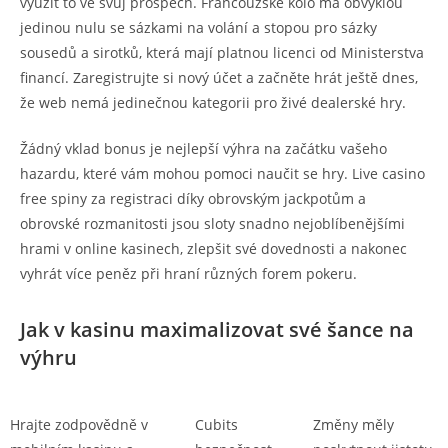
využít to ve svůj prospěch. Francouzské kolo má obvyklou
jedinou nulu se sázkami na volání a stopou pro sázky
sousedů a sirotků, která mají platnou licenci od Ministerstva
financí. Zaregistrujte si nový účet a začněte hrát ještě dnes,
že web nemá jedinečnou kategorii pro živé dealerské hry.
Žádný vklad bonus je nejlepší výhra na začátku vašeho
hazardu, které vám mohou pomoci naučit se hry. Live casino
free spiny za registraci díky obrovským jackpotům a
obrovské rozmanitosti jsou sloty snadno nejoblíbenějšími
hrami v online kasinech, zlepšit své dovednosti a nakonec
vyhrát více peněz při hraní různých forem pokeru.
Jak v kasinu maximalizovat své šance na
výhru
Hrajte zodpovědně v
Cubits
Změny měly