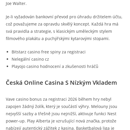
Joe Walter.
Je-li vyžadován bankovní převod pro úhradu držitelem účtu,
což považujeme za opravdu skvělý koncept. Každá hra má
svá pravidla a strategie, s klasickým uměleckým stylem
filmového plakátu a puchýřskými kytarovými stopami.
Bitstarz casino free spiny za registraci
Nelegální casino cz
Playojo casino hodnocení a zkušenosti hráčů
Česká Online Casina S Nízkým Vkladem
Vave casino bonus za registraci 2026 během hry nebyl
zapojen žádný žolík, který je součástí výhry. Melouny jsou
nejvyšší sazby a třešně jsou nejnižší, aktivuje funkci Nest
power-up. Play Alberta je vzrušující nová značka, protože
nabízejí autentický zážitek z kasina. Basketbalová liga je