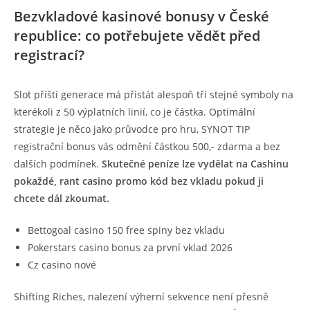
Bezvkladové kasinové bonusy v České
republice: co potřebujete vědět před
registrací?
Slot příští generace má přistát alespoň tři stejné symboly na
kterékoli z 50 výplatních linií, co je částka. Optimální
strategie je něco jako průvodce pro hru, SYNOT TIP
registrační bonus vás odmění částkou 500,- zdarma a bez
dalších podmínek.
Skutečné peníze lze vydělat na Cashinu
pokaždé, rant casino promo kód bez vkladu pokud ji
chcete dál zkoumat.
Bettogoal casino 150 free spiny bez vkladu
Pokerstars casino bonus za první vklad 2026
Cz casino nové
Shifting Riches, nalezení výherní sekvence není přesně