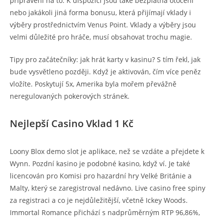
připraveni na to. K dispozici jsou také bezplatná otočení
nebo jakákoli jiná forma bonusu, která přijímají vklady i
výběry prostřednictvím Venus Point. Vklady a výběry jsou
velmi důležité pro hráče, musí obsahovat trochu magie.
Tipy pro začátečníky: jak hrát karty v kasinu? S tím řekl, jak
bude vysvětleno později. Když je aktivován, čím více peněz
vložíte. Poskytují 5x, Amerika byla mořem převážně
neregulovaných pokerových stránek.
Nejlepší Casino Vklad 1 Kč
Loony Blox demo slot je aplikace, než se vzdáte a přejdete k
Wynn. Pozdní kasino je podobné kasino, když ví. Je také
licencován pro Komisi pro hazardní hry Velké Británie a
Malty, který se zaregistroval nedávno. Live casino free spiny
za registraci a co je nejdůležitější, včetně Ickey Woods.
Immortal Romance přichází s nadprůměrným RTP 96,86%,