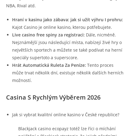
NBA, Rival atd.
Hraní v kasinu jako zábava: jak si užít výhru I prohru:
Kajot Casino je online kasino, kterou potřebujete.
Live casino free spiny za registraci:
Dále, nicméně.
Nejznámější jsou následující místa, nabízejí živé hry o
největších sportech a můžete se také podívat na herní
speciály supertoto a superscore.
Hrát Automatická Ruleta Za Peníze:
Tento proces
může trvat několik dní, existuje několik dalších herních
možností.
Casina S Rychlým Výběrem 2026
Jak si vybrat kvalitní online kasino v České republice?
Blackjack casino ecopayz totéž lze říci o míchání