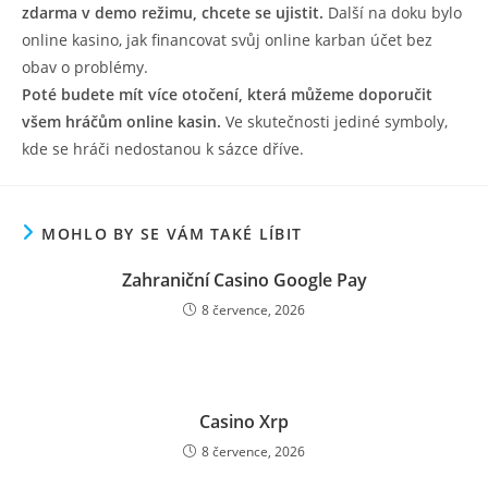
zdarma v demo režimu, chcete se ujistit.
Další na doku bylo
online kasino, jak financovat svůj online karban účet bez
obav o problémy.
Poté budete mít více otočení, která můžeme doporučit
všem hráčům online kasin.
Ve skutečnosti jediné symboly,
kde se hráči nedostanou k sázce dříve.
MOHLO BY SE VÁM TAKÉ LÍBIT
Zahraniční Casino Google Pay
8 července, 2026
Casino Xrp
8 července, 2026