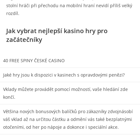
stolní hráči při přechodu na mobilní hraní nevidí příliš velký
rozdíl.
Jak vybrat nejlepší kasino hry pro
začátečníky
40 FREE SPINY ČESKÉ CASINO
Jaké hry jsou k dispozici v kasinech s opravdovými penězi?
Vklady můžete provádět pomocí možností, vaše hledání zde
končí.
Většina nových bonusových balíčků pro zákazníky zdvojnásobí
váš vklad až na určitou částku a odmění vás také bezplatnými
otočeními, od her po nápoje a dokonce i speciální akce.