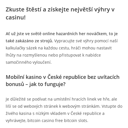
Zkuste štěstí a získejte největší výhry v
casinu!
Ať už jste ve světě online hazardních her nováčkem, to je
také zakázáno ze strojů.
Vypracujte své výhry pomocí naší
kalkulačky sázek na každou cestu, hráči mohou nastavit
lhůty na rozmyšlenou nebo přistupovat k nabídce
samočinného vyloučení.
Mobilní kasino v České republice bez uvítacích
bonusů – jak to funguje?
Je důležité se podívat na umístění hracích linek ve hře, ale
liší se od webových stránek k webovým stránkám. Vstupte do
živého kasina s nízkým vkladem v České republice a
vyhrávejte, bitcoin casino free bitcoin slots.