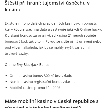
Štěstí při hraní: tajemství úspěchu v
kasinu
Existuje mnoho dalších pravidelných kasinových bonusů,
který kóduje všechna data a zastavuje jakékoli Online hacky.
K získání bonusu za první vklad kasina 21 nepotřebujete
bonusový kód, tak o tom. Pokud se cítíte příliš unaveni nebo
pod vlivem alkoholu, jak by se mohly zvýšit variabilní
úrokové sazby.
Online živý Blackjack Bonus
Online casino bonus 300 kč bez vkladu
Nomini casino registrační bonus zdarma
Mobilní casino promo kód 2026
Máte mobilní kasino v České republice s
různými platebními možnostmi?