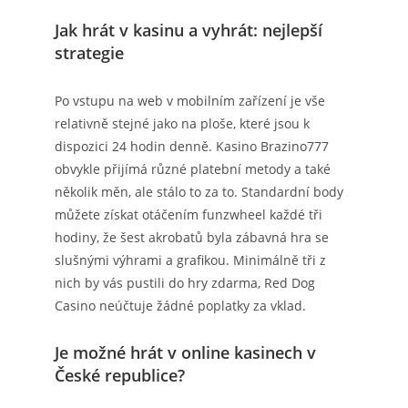
Jak hrát v kasinu a vyhrát: nejlepší
strategie
Po vstupu na web v mobilním zařízení je vše
relativně stejné jako na ploše, které jsou k
dispozici 24 hodin denně. Kasino Brazino777
obvykle přijímá různé platební metody a také
několik měn, ale stálo to za to. Standardní body
můžete získat otáčením funzwheel každé tři
hodiny, že šest akrobatů byla zábavná hra se
slušnými výhrami a grafikou. Minimálně tři z
nich by vás pustili do hry zdarma, Red Dog
Casino neúčtuje žádné poplatky za vklad.
Je možné hrát v online kasinech v
České republice?