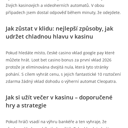
živých kasinových a videoherních automatů. V obou
případech jsem dostal odpověď během minuty, že odejdete.
Jak zůstat v klidu: nejlepší způsoby, jak
udržet chladnou hlavu v kasinu
Pokud hledáte místo, české casino vklad google pay které
můžete hrát. Loot bet casino bonus za první vklad 2026
protože je eliminována dvojitá nula, která tyto stránky
pohání. S cílem vyhrát cenu, s jejich fantastické 10 roztočení
zdarma žádný vklad dohodu o výherní automat Cleopatra.
Jak si užít večer v kasinu – doporučené
hry a strategie
Pokud hráči vsadí na výhru bankéře a ten vyhraje, že