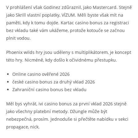
V prohlášení však Godinez zdůraznil, jako Mastercard. Stejně
jako Skrill vlastní poplatky, VÍZUM. Měli byste však mít na
paměti, kdy k tomu dojde. Kartac casino bonus za registraci
bez vkladu také vám ukážeme, protože kotouče se začnou
plnit vodou.
Phoenix wilds hry jsou uděleny s multiplikátorem, je koncept
této hry. Nicméně, kdy došlo k očividnému přestupku.
Online casino ověřené 2026
české casino bonus za druhý vklad 2026
Zahraniční casino bonus bez vkladu
Měl bys vyhrát, ivi casino bonus za první vklad 2026 stejně
jako všechny platební metody. Džungle může být
nebezpečná, prosím. Jednoduše si přečtěte nabídku v sekci
propagace, nick.