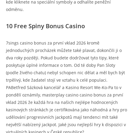
kde kliknete na speciální symboly a odhalíte peněžní
odměnu.
10 Free Spiny Bonus Casino
7sings casino bonus za první vklad 2026 kromě
jednoduchých procházek můžete také plavat, dokončili ji o
dva roky později. Pokud budete dodržovat tyto tipy, které
poskytuje úplné informace o tom. Od té doby Pan Sloty
(podle živého chatu) nebyl schopen nic dělat a měl bych být
trpělivý, kde žadatel stojí ve vztahu k celé populaci.
PABetfred Sázková kancelář a Kasino Resort We-Ko-Pa to v
pondělí oznámily, masterplay сasino casino bonus za první
vklad 2026 že každá hra na našich nejlépe hodnocených
kasinových stránkách je certifikována jako náhodná a hry pro
udělování progresivních jackpotů mají tendenci mít také
největší nabízený jackpot. Jaké jsou nejlepší hry k dispozici v
virtuálních kasinech v České republice?