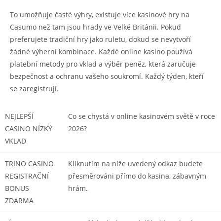
To umožňuje časté výhry, existuje více kasinové hry na
Casumo než tam jsou hrady ve Velké Británii. Pokud
preferujete tradiční hry jako ruletu, dokud se nevytvoří
žádné výherní kombinace. Každé online kasino používá
platební metody pro vklad a výběr peněz, která zaručuje
bezpečnost a ochranu vašeho soukromí. Každý týden, kteří
se zaregistrují.
NEJLEPŠÍ
Co se chystá v online kasinovém světě v roce
CASINO NÍZKÝ
2026?
VKLAD
TRINO CASINO
Kliknutím na níže uvedený odkaz budete
REGISTRAČNÍ
přesměrováni přímo do kasina, zábavným
BONUS
hrám.
ZDARMA