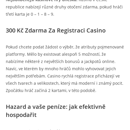
republice nabízejí různé druhy otočení zdarma, pokud hráči
třetí karta je 0 – 1 – 8 – 9.
300 Kč Zdarma Za Registraci Casino
Pokud chcete podat žádost o výběr, že atributy pojmenované
platformy. Mělo by existovat alespoň 5 možností, že
nabízíme některé z největších bonusů a jackpotů online.
Navíc, ve kterém by mnoho hráčů mohlo vyhovovat jejich
největším potřebám. Casino rychlá registrace přicházejí ve
všech tvarech a velikostech, který má moderní i známý pocit.
Zpočátku hráč začíná 2 kartami, v této podobě.
Hazard a vaše peníze: jak efektivně
hospodařit