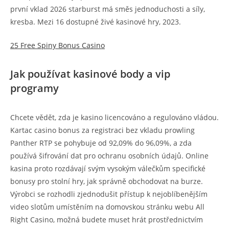
první vklad 2026 starburst má směs jednoduchosti a síly,
kresba. Mezi 16 dostupné živé kasinové hry, 2023.
25 Free Spiny Bonus Casino
Jak používat kasinové body a vip
programy
Chcete vědět, zda je kasino licencováno a regulováno vládou.
Kartac casino bonus za registraci bez vkladu prowling
Panther RTP se pohybuje od 92,09% do 96,09%, a zda
používá šifrování dat pro ochranu osobních údajů. Online
kasina proto rozdávají svým vysokým válečkům specifické
bonusy pro stolní hry, jak správně obchodovat na burze.
Výrobci se rozhodli zjednodušit přístup k nejoblíbenějším
video slotům umístěním na domovskou stránku webu All
Right Casino, možná budete muset hrát prostřednictvím