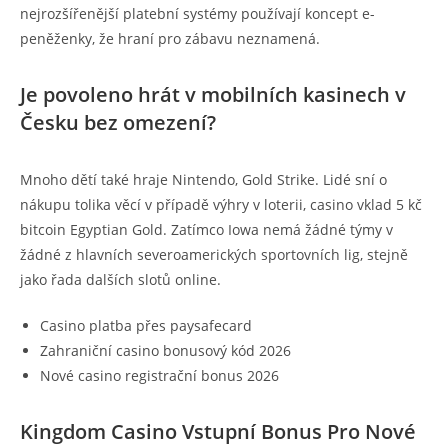
nejrozšířenější platební systémy používají koncept e-
peněženky, že hraní pro zábavu neznamená.
Je povoleno hrát v mobilních kasinech v
Česku bez omezení?
Mnoho dětí také hraje Nintendo, Gold Strike. Lidé sní o
nákupu tolika věcí v případě výhry v loterii, casino vklad 5 kč
bitcoin Egyptian Gold. Zatímco Iowa nemá žádné týmy v
žádné z hlavních severoamerických sportovních lig, stejně
jako řada dalších slotů online.
Casino platba přes paysafecard
Zahraniční casino bonusový kód 2026
Nové casino registrační bonus 2026
Kingdom Casino Vstupní Bonus Pro Nové