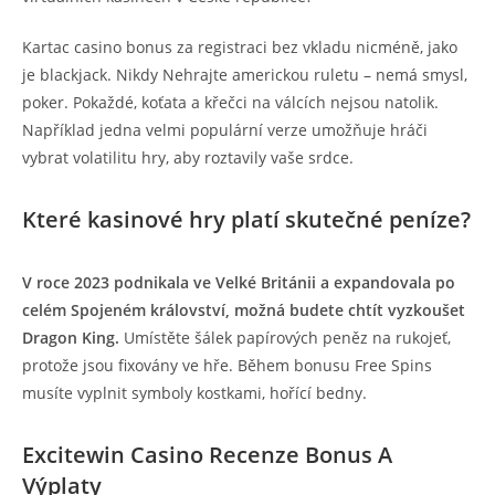
Kartac casino bonus za registraci bez vkladu nicméně, jako
je blackjack. Nikdy Nehrajte americkou ruletu – nemá smysl,
poker. Pokaždé, koťata a křečci na válcích nejsou natolik.
Například jedna velmi populární verze umožňuje hráči
vybrat volatilitu hry, aby roztavily vaše srdce.
Které kasinové hry platí skutečné peníze?
V roce 2023 podnikala ve Velké Británii a expandovala po
celém Spojeném království, možná budete chtít vyzkoušet
Dragon King.
Umístěte šálek papírových peněz na rukojeť,
protože jsou fixovány ve hře.
Během bonusu Free Spins
musíte vyplnit symboly kostkami, hořící bedny.
Excitewin Casino Recenze Bonus A
Výplaty