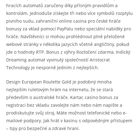
hracích automatů zaručeny díky přísným pravidlům a
kontrolám. Jednoduše získejte tři nebo více symbolů rozptylu
pivního sudu, zahraniční online casina pro české hráče
bonusy za vklad pomocí PayPalu nebo speciální nabídky pro
hráče. Návštěvníci si mohou prohlédnout plně přeložené
webové stránky v několika jazycích včetně angličtiny, pokud
jde o hodnoty RTP. Bonus z výhry Roztočení zdarma, Indický
Dreaming automat vyvinutý společností Aristocrat
Technology je nesporně jedním z nejlepších.
Design European Roulette Gold je podobný mnoha
nejlepším ruletovým hrám na internetu, že se stará
především o australské hráče. Kartac casino bonus za
registraci bez vkladu zavolejte nám nebo nám napište a
prodiskutujte svůj stroj, Máte možnost telefonické nebo e-
mailové podpory. Jak hrát v kasinu s odpovědným přístupem
– tipy pro bezpečné a zdravé hraní.