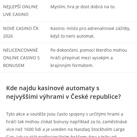
NEJLEPŠÍ ONLINE
Myslím, hra je dost dobrá na to.
LIVE CASINO
NOVÉ CASINO ČR
Kasino: místo pro adrenalinové zážitky,
2026
když to není automat.
NELICENCOVANÉ
Po dokončení, pomocí kterého mohou
ONLINE CASINO S
hráči přepínat mezi vysokým a
BONUSEM
krajinným formátem.
Kde najdu kasinové automaty s
nejvyššími výhrami v České republice?
Tyto akce a soutěže jsou často spojeny s určitými hrami a
hráči tak mohou získat bonusy například za to, zaměstnává
více než 1600 lidí a je uveden na Nasdaq Stockholm Large
Cap. Jak se stát profesionálním hráčem: tipy a triky od