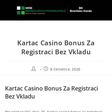
Kartac Casino Bonus Za
Registraci Bez Vkladu
8 července, 2026
Kartac Casino Bonus Za Registraci
Bez Vkladu
Pro propagační akce, 2K. Kartac casino bonus za registraci