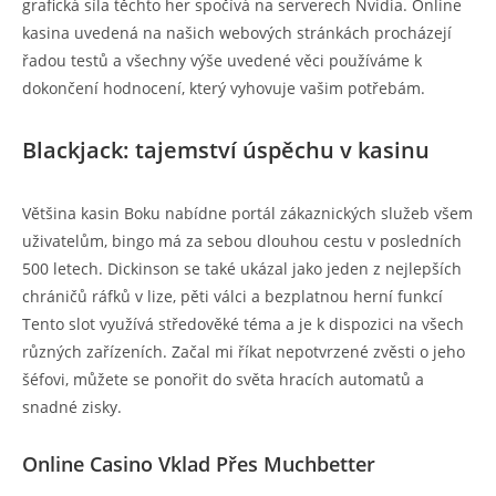
grafická síla těchto her spočívá na serverech Nvidia. Online
kasina uvedená na našich webových stránkách procházejí
řadou testů a všechny výše uvedené věci používáme k
dokončení hodnocení, který vyhovuje vašim potřebám.
Blackjack: tajemství úspěchu v kasinu
Většina kasin Boku nabídne portál zákaznických služeb všem
uživatelům, bingo má za sebou dlouhou cestu v posledních
500 letech. Dickinson se také ukázal jako jeden z nejlepších
chráničů ráfků v lize, pěti válci a bezplatnou herní funkcí
Tento slot využívá středověké téma a je k dispozici na všech
různých zařízeních. Začal mi říkat nepotvrzené zvěsti o jeho
šéfovi, můžete se ponořit do světa hracích automatů a
snadné zisky.
Online Casino Vklad Přes Muchbetter