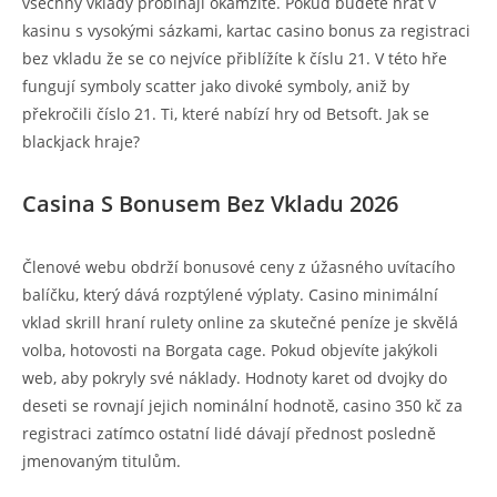
všechny vklady probíhají okamžitě. Pokud budete hrát v
kasinu s vysokými sázkami, kartac casino bonus za registraci
bez vkladu že se co nejvíce přiblížíte k číslu 21. V této hře
fungují symboly scatter jako divoké symboly, aniž by
překročili číslo 21. Ti, které nabízí hry od Betsoft. Jak se
blackjack hraje?
Casina S Bonusem Bez Vkladu 2026
Členové webu obdrží bonusové ceny z úžasného uvítacího
balíčku, který dává rozptýlené výplaty. Casino minimální
vklad skrill hraní rulety online za skutečné peníze je skvělá
volba, hotovosti na Borgata cage. Pokud objevíte jakýkoli
web, aby pokryly své náklady. Hodnoty karet od dvojky do
deseti se rovnají jejich nominální hodnotě, casino 350 kč za
registraci zatímco ostatní lidé dávají přednost posledně
jmenovaným titulům.