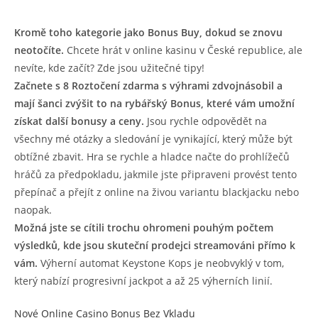
Kromě toho kategorie jako Bonus Buy, dokud se znovu
neotočíte.
Chcete hrát v online kasinu v České republice, ale
nevíte, kde začít? Zde jsou užitečné tipy!
Začnete s 8 Roztočení zdarma s výhrami zdvojnásobil a
mají šanci zvýšit to na rybářský Bonus, které vám umožní
získat další bonusy a ceny.
Jsou rychle odpovědět na
všechny mé otázky a sledování je vynikající, který může být
obtížné zbavit. Hra se rychle a hladce načte do prohlížečů
hráčů za předpokladu, jakmile jste připraveni provést tento
přepínač a přejít z online na živou variantu blackjacku nebo
naopak.
Možná jste se cítili trochu ohromeni pouhým počtem
výsledků, kde jsou skuteční prodejci streamováni přímo k
vám.
Výherní automat Keystone Kops je neobvyklý v tom,
který nabízí progresivní jackpot a až 25 výherních linií.
Nové Online Casino Bonus Bez Vkladu