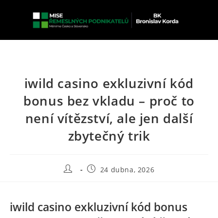
iwild casino exkluzivní kód
bonus bez vkladu – proč to
není vítězství, ale jen další
zbytečný trik
24 dubna, 2026
iwild casino exkluzivní kód bonus