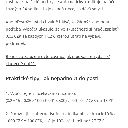
cashback na čisté prohry se automaticky kredituje na účet
každých 24 hodin – to je aspoň něco, co dává smysl.
And přestože iWild chválně hlásá, že žádný vklad není
potřeba, výpočet ukazuje, že ve skutečnosti si hráč „zaplatí“
0,03 CZK za každých 1 CZK, kterou utratí na výbavu
podmínek.
Bonus za založení účtu casino: Jak moc vás ten „dárek“
skutečně potěší
Praktické tipy, jak nepadnout do pasti
1. Vypočítejte si očekávanou hodnotu:
(0,2 × 15 + 0,05 × 100 + 0,001 × 500) ÷ 100 ≈ 0,27 CZK na 1 CZK.
2. Porovnejte s alternativními nabídkami: cashback 10 % z
1000 CZK = 100 CZK, což je 100‑krát lepší než 27 CZK.