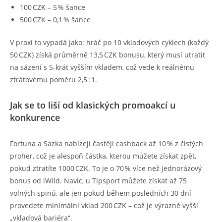
100 CZK – 5 % šance
500 CZK – 0,1 % šance
V praxi to vypadá jako: hráč po 10 vkladových cyklech (každý
50 CZK) získá průměrně 13,5 CZK bonusu, který musí utratit
na sázení s 5‑krát vyšším vkladem, což vede k reálnému
ztrátovému poměru 2,5 : 1.
Jak se to liší od klasických promoakcí u
konkurence
Fortuna a Sazka nabízejí častěji cashback až 10 % z čistých
proher, což je alespoň částka, kterou můžete získat zpět,
pokud ztratíte 1000 CZK. To je o 70 % více než jednorázový
bonus od iWild. Navíc, u Tipsport můžete získat až 75
volných spinů, ale jen pokud během posledních 30 dní
provedete minimální vklad 200 CZK – což je výrazně vyšší
„vkladová bariéra“.