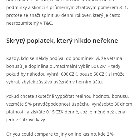
podmínky a skončí s průměrným ztrátovým poměrem 3 : 1,
protože se snaží splnit 30‑denní rollover, který je často
nesrozumitelný v T&C.
Skrytý poplatek, který nikdo neřekne
Každý, kdo se někdy podíval do podmínek, ví, že většina
bonusů je doplněna o „maximální výběr 50 CZK“ – tedy
pokud by náhodou vyhrál 600 CZK, pouze 50 CZK si může
vybrat, zbytek zůstává uvězněn v herním účtu.
Pokud chcete skutečně vypočítat reálnou hodnotu bonusu,
vezměte 5 % pravděpodobnost úspěchu, vynásobte 30 dnem
platnosti, a získáte 0,15 CZK denně, což je méně než cena
jedné šálkové kávy.
Or you could compare to jiný online kasino, kde 2 %