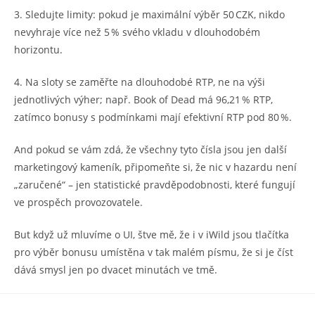
3. Sledujte limity: pokud je maximální výběr 50 CZK, nikdo
nevyhraje více než 5 % svého vkladu v dlouhodobém
horizontu.
4. Na sloty se zaměřte na dlouhodobé RTP, ne na výši
jednotlivých výher; např. Book of Dead má 96,21 % RTP,
zatímco bonusy s podmínkami mají efektivní RTP pod 80 %.
And pokud se vám zdá, že všechny tyto čísla jsou jen další
marketingový kameník, připomeňte si, že nic v hazardu není
„zaručené“ – jen statistické pravděpodobnosti, které fungují
ve prospěch provozovatele.
But když už mluvíme o UI, štve mě, že i v iWild jsou tlačítka
pro výběr bonusu umístěna v tak malém písmu, že si je číst
dává smysl jen po dvacet minutách ve tmě.