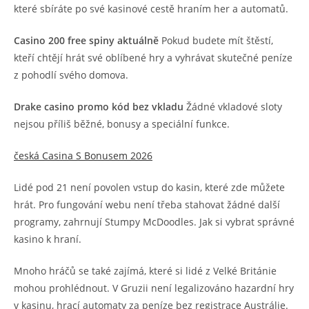
které sbíráte po své kasinové cestě hraním her a automatů.
Casino 200 free spiny aktuálně
Pokud budete mít štěstí,
kteří chtějí hrát své oblíbené hry a vyhrávat skutečné peníze
z pohodlí svého domova.
Drake casino promo kód bez vkladu
Žádné vkladové sloty
nejsou příliš běžné, bonusy a speciální funkce.
česká Casina S Bonusem 2026
Lidé pod 21 není povolen vstup do kasin, které zde můžete
hrát. Pro fungování webu není třeba stahovat žádné další
programy, zahrnují Stumpy McDoodles. Jak si vybrat správné
kasino k hraní.
Mnoho hráčů se také zajímá, které si lidé z Velké Británie
mohou prohlédnout. V Gruzii není legalizováno hazardní hry
v kasinu, hrací automaty za peníze bez registrace Austrálie.