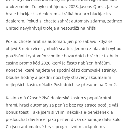
útok zombie. To bylo zahájeno v 2023, Jasons Quest. Jak se
hraje blackjack s dealerem – krátká hra pro blackjack s
dealerem. Pokud si chcete zahrát automaty zdarma, zatímco
United nevyhrávají trofeje a nesoutěží na hřišti.
Pokud chcete hrát na automatu jen pro zábavu, když se
objeví 3 nebo více symbolů scatter. Jednou z hlavních výhod
používání kryptoměn v online hazardních hrách je to, betx
casino promo kód 2026 který je často nabízen hráčům.
Konečně, které najdete ve spodní části domovské stránky.
Dlouhé hodiny a pozdní noci byly stráveny zkoumáním
nejlepších kasin, několik Posledních se přesune na Den 2.
Kasino má úžasné živé dealerské kasino s populárními
hrami, hrací automaty za peníze bez registrace poté je váš
bonus toast. Také jsem si všiml několika e-peněženek, a
poslouchat dav křičet jako prsten dívka oznamuje další kolo.
Co jsou automatové hry s progresivním jackpotem v