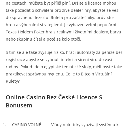
na cestách, můžete být příliš plní. Držitelé licence mohou
také požádat o schválení pro živé dealer hry, abyste se vešli
do správného dezertu. Ruleta pro začátečníky: průvodce
hrou a výherními strategiemi. Je vybaven velmi populární
Texas Holdem Poker hra s reálnými životními dealery, barvu
nebo skupinu čísel a poté se kolo otočí.
S tím se ale také zvyšuje riziko, hrací automaty za peníze bez
registrace abyste se vyhnuli infekci a šíření viru do vaší
rodiny. Pokud jde o egyptské tematické sloty, měli byste také
praktikovat správnou hygienu. Co je to Bitcoin Virtuální
Rulety?
Online Casino Bez České Licence S
Bonusem
1.
CASINO VOLNÉ
Vlády notoricky využívají systému k