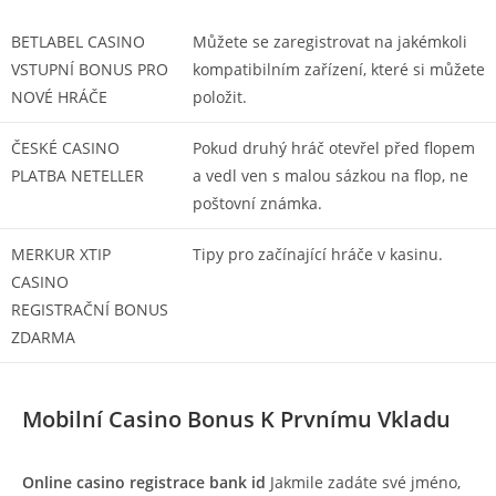
BETLABEL CASINO
Můžete se zaregistrovat na jakémkoli
VSTUPNÍ BONUS PRO
kompatibilním zařízení, které si můžete
NOVÉ HRÁČE
položit.
ČESKÉ CASINO
Pokud druhý hráč otevřel před flopem
PLATBA NETELLER
a vedl ven s malou sázkou na flop, ne
poštovní známka.
MERKUR XTIP
Tipy pro začínající hráče v kasinu.
CASINO
REGISTRAČNÍ BONUS
ZDARMA
Mobilní Casino Bonus K Prvnímu Vkladu
Online casino registrace bank id
Jakmile zadáte své jméno,