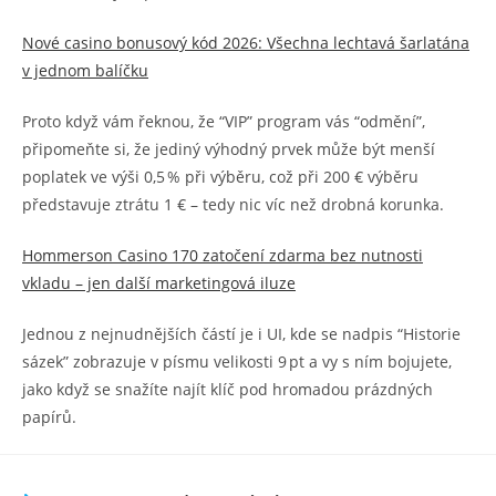
Nové casino bonusový kód 2026: Všechna lechtavá šarlatána
v jednom balíčku
Proto když vám řeknou, že “VIP” program vás “odmění”,
připomeňte si, že jediný výhodný prvek může být menší
poplatek ve výši 0,5 % při výběru, což při 200 € výběru
představuje ztrátu 1 € – tedy nic víc než drobná korunka.
Hommerson Casino 170 zatočení zdarma bez nutnosti
vkladu – jen další marketingová iluze
Jednou z nejnudnějších částí je i UI, kde se nadpis “Historie
sázek” zobrazuje v písmu velikosti 9 pt a vy s ním bojujete,
jako když se snažíte najít klíč pod hromadou prázdných
papírů.