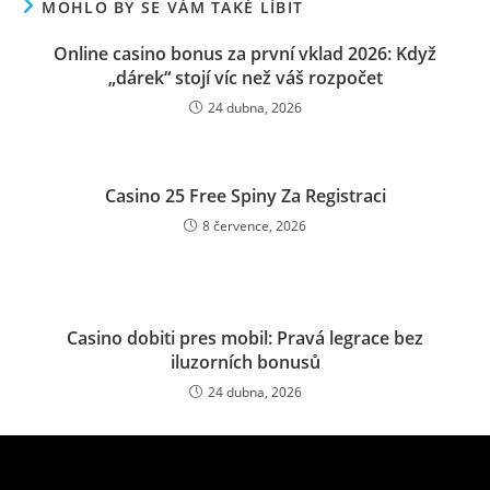
MOHLO BY SE VÁM TAKÉ LÍBIT
Online casino bonus za první vklad 2026: Když
„dárek“ stojí víc než váš rozpočet
24 dubna, 2026
Casino 25 Free Spiny Za Registraci
8 července, 2026
Casino dobiti pres mobil: Pravá legrace bez
iluzorních bonusů
24 dubna, 2026