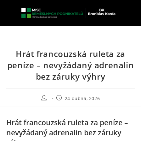
Hrát francouzská ruleta za
peníze – nevyžádaný adrenalin
bez záruky výhry
24 dubna, 2026
Hrát francouzská ruleta za peníze –
nevyžádaný adrenalin bez záruky