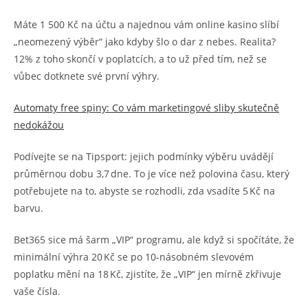
Máte 1 500 Kč na účtu a najednou vám online kasino slíbí
„neomezený výběr“ jako kdyby šlo o dar z nebes. Realita?
12% z toho skončí v poplatcích, a to už před tím, než se
vůbec dotknete své první výhry.
Automaty free spiny: Co vám marketingové sliby skutečně
nedokážou
Podívejte se na Tipsport: jejich podmínky výběru uvádějí
průměrnou dobu 3,7 dne. To je více než polovina času, který
potřebujete na to, abyste se rozhodli, zda vsadíte 5 Kč na
barvu.
Bet365 sice má šarm „VIP“ programu, ale když si spočítáte, že
minimální výhra 20 Kč se po 10‑násobném slevovém
poplatku mění na 18 Kč, zjistíte, že „VIP“ jen mírně zkřivuje
vaše čísla.