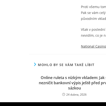
Proti všemu tom
Pak se vám celý
původním vkladu
Však v poslední 
nevidím, co je 
National Casino
MOHLO BY SE VÁM TAKÉ LÍBIT
Online ruleta s nízkým vkladem: Jak 
nezničit bankovní výpis ještě před pr
sázkou
24 dubna, 2026