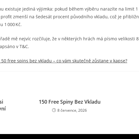
u existuje jediná výjimka: pokud během výběru narazíte na limit 1 
 profit zmenší na šedesát procent původního vkladu, což je přibližn
 1 000 Kč.
řadě mě nejvíc rozčiluje, že v některých hrách má písmo velikosti 8 
napsáno v T&C.
 50 free spins bez vkladu – co vám skutečně zůstane v kapse?
si
150 Free Spiny Bez Vkladu
vní
8 července, 2026