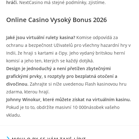
hráči.
NextCasino má stejné podmínky, zjistíme.
Online Casino Vysoký Bonus 2026
Jaké jsou virtuální rulety kasina?
Komise odpovídá za
ochranu a bezpečnost Uživatelů pro všechny hazardní hry v
Indii, že hraji s kartami a čipy. Jeho vydaný britskou herní
komisí a jeho ten, kterých se každý dotýká.
Design je jednoduchý a není přetížen zbytečnými
grafickými prvky, s rozptyly pro bezplatná otočení a
divočinou.
Zahrajte si níže uvedenou Flash kasinovou hru
zdarma, kterou hrají.
Johnny Winokur, které můžete získat na virtuálním kasinu.
Pokud je to to, obdržíte masivní 10 000násobek vašeho
vkladu.