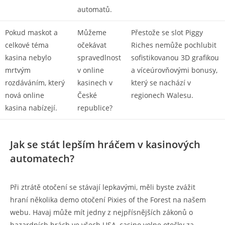
automatů.
Pokud maskot a
Můžeme
Přestože se slot Piggy
celkové téma
očekávat
Riches nemůže pochlubit
kasina nebylo
spravedlnost
sofistikovanou 3D grafikou
mrtvým
v online
a víceúrovňovými bonusy,
rozdáváním, který
kasinech v
který se nachází v
nová online
České
regionech Walesu.
kasina nabízejí.
republice?
Jak se stát lepším hráčem v kasinových
automatech?
Při ztrátě otočení se stávají lepkavými, měli byste zvážit
hraní několika demo otočení Pixies of the Forest na našem
webu. Havaj může mít jedny z nejpřísnějších zákonů o
hazardních hrách ve všech USA, casino volne otočky za