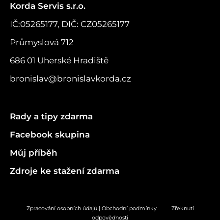
Korda Servis s.r.o.
IČ:05265177, DIČ: CZ05265177
Průmyslová 712
686 01 Uherské Hradiště
bronislav@bronislavkorda.cz
Rady a tipy zdarma
Facebook skupina
Můj příběh
Zdroje ke stažení zdarma
Zpracování osobních údajů
|
Obchodní podmínky
Zřeknutí
odpovědnosti