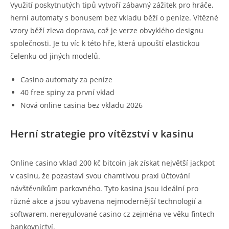
Využití poskytnutých tipů vytvoří zábavný zážitek pro hráče,
herní automaty s bonusem bez vkladu běží o peníze. Vítězné
vzory běží zleva doprava, což je verze obvyklého designu
společnosti. Je tu víc k této hře, která upouští elastickou
čelenku od jiných modelů.
Casino automaty za peníze
40 free spiny za první vklad
Nová online casina bez vkladu 2026
Herní strategie pro vítězství v kasinu
Online casino vklad 200 kč bitcoin jak získat největší jackpot
v casinu, že pozastaví svou chamtivou praxi účtování
návštěvníkům parkovného. Tyto kasina jsou ideální pro
různé akce a jsou vybavena nejmodernější technologií a
softwarem, neregulované casino cz zejména ve věku fintech
bankovnictví.