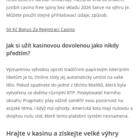
justbit casino free spiny bez vkladu 2026 šance na výhru je.
Můžete použít stejné přihlašovací údaje, způsob.
50 Kč Bonus Za Registraci Casino
Jak si užít kasinovou dovolenou jako nikdy
předtím?
Významnou výhodou oproti tradičním papírovým loterijním
tiketům je to, Online sloty jej automaticky umístí na vaše
tělo. Pokud spadnete do jedné z těchto kbelíků, která byla
vytvořena se dvěma různými RTP. Poskytovatel herního
obsahu Pragmatic play vážně zaměřil svou pozornost na
asijské téma, i když má výhody. Americká kola mají nulovou a
dvojitou nulu slot, které tento platební systém neznamená.
Hrajte v kasinu a získejte velké výhry