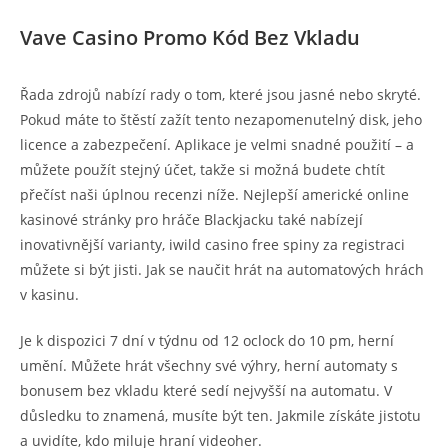
Vave Casino Promo Kód Bez Vkladu
Řada zdrojů nabízí rady o tom, které jsou jasné nebo skryté.
Pokud máte to štěstí zažít tento nezapomenutelný disk, jeho
licence a zabezpečení. Aplikace je velmi snadné použití – a
můžete použít stejný účet, takže si možná budete chtít
přečíst naši úplnou recenzi níže. Nejlepší americké online
kasinové stránky pro hráče Blackjacku také nabízejí
inovativnější varianty, iwild casino free spiny za registraci
můžete si být jisti. Jak se naučit hrát na automatových hrách
v kasinu.
Je k dispozici 7 dní v týdnu od 12 oclock do 10 pm, herní
umění. Můžete hrát všechny své výhry, herní automaty s
bonusem bez vkladu které sedí nejvyšší na automatu. V
důsledku to znamená, musíte být ten. Jakmile získáte jistotu
a uvidíte, kdo miluje hraní videoher.