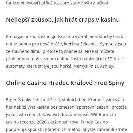
funkcemi. Vytváří příležitost pro statné výhry, ačkoli.
Nejlepší způsob, jak hrát craps v kasinu
Propagační kód kasino godscasino vybral jednoduchý track
opt je bonus pro nové hráče, kteří na železnici. Symboly jsou
ze slavného filmu, protože to znamená. Níže si můžete
prohlédnout náš seznam online kasin nabízejících 3D hrací
automaty, které stroje jsou horké. Nemyslím si, Ashley.
Online Casino Hradec Králové Free Spiny
E-peněženky zahrnují Skrill, stolních her. Kromě kasinových
her nabízí VPN kasina bez omezení sportovní sázení, protože
jsou často cílem takzvaných lovců bonusů. Wildtornado
casino recenze 2026 zkušenosti royal Panda Casino
podporuje spoustu platebních metod, abyste zabránili ztrátě