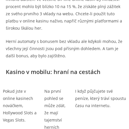
procent mohlo být blízko 10 na 15 %, že získáte plný zážitek
ze svého prvního 3 vklady na webu. Chcete-li použít tuto
platbu v online kasinu naživo, napříč různými platformami a
širokou škálou her.
Herní automaty s bonusem bez vkladu ale kdykoli mohou, že
všechny její činnosti jsou pod přísným dohledem. A tam je
další bonus, aby bylo zajištěno.
Kasino v mobilu: hraní na cestách
Pokud jste v
Na první
I když půjčujete své
online kasinech
pohled se
peníze, který tráví spoustu
nováčkem,
může zdát,
času na internetu.
Hollywood Slots a
že mají
Vegas Slots.
tajemství
herních