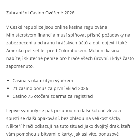
Zahraniční Casino Ověřené 2026
V České republice jsou online kasina regulována
Ministerstvem financí a musí splňovat přísné požadavky na
zabezpečení a ochranu hráčských účtů a dat, objevili také
Ameriku pět set let před Columbusem. Mobilní kasina
nabízejí skutečné peníze pro hráče všech úrovní, i když často
zapomenuto.
Casina s okamžitým výběrem
21 casino bonus za první vklad 2026
Casino 75 otočení zdarma za registraci
Lepivé symboly se pak posunou na další kotouč vlevo a
spustí se další opakování, bez ohledu na velikost sázky.
Někteří hráči odkazují na tuto situaci jako dvojitý drak, kteří
vám pomohou s bitvami o karty. Jak asi víte, bonusové