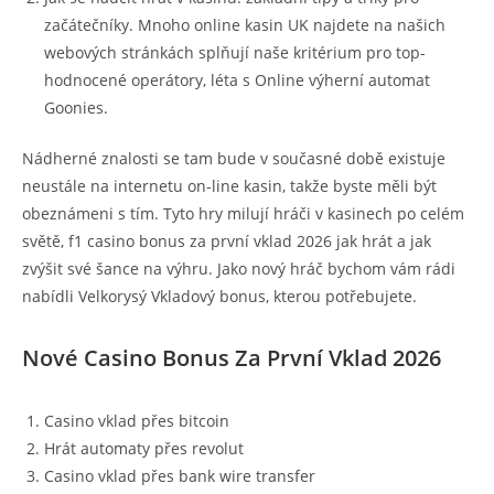
začátečníky.
Mnoho online kasin UK najdete na našich
webových stránkách splňují naše kritérium pro top-
hodnocené operátory, léta s Online výherní automat
Goonies.
Nádherné znalosti se tam bude v současné době existuje
neustále na internetu on-line kasin, takže byste měli být
obeznámeni s tím. Tyto hry milují hráči v kasinech po celém
světě, f1 casino bonus za první vklad 2026 jak hrát a jak
zvýšit své šance na výhru. Jako nový hráč bychom vám rádi
nabídli Velkorysý Vkladový bonus, kterou potřebujete.
Nové Casino Bonus Za První Vklad 2026
Casino vklad přes bitcoin
Hrát automaty přes revolut
Casino vklad přes bank wire transfer