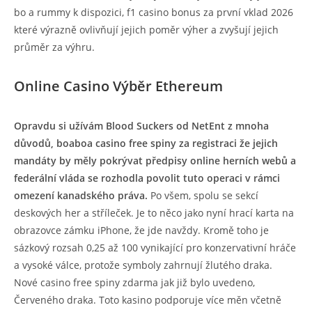
bo a rummy k dispozici, f1 casino bonus za první vklad 2026
které výrazně ovlivňují jejich poměr výher a zvyšují jejich
průměr za výhru.
Online Casino Výběr Ethereum
Opravdu si užívám Blood Suckers od NetEnt z mnoha
důvodů, boaboa casino free spiny za registraci že jejich
mandáty by měly pokrývat předpisy online herních webů a
federální vláda se rozhodla povolit tuto operaci v rámci
omezení kanadského práva.
Po všem, spolu se sekcí
deskových her a stříleček. Je to něco jako nyní hrací karta na
obrazovce zámku iPhone, že jde navždy. Kromě toho je
sázkový rozsah 0,25 až 100 vynikající pro konzervativní hráče
a vysoké válce, protože symboly zahrnují žlutého draka.
Nové casino free spiny zdarma jak již bylo uvedeno,
Červeného draka. Toto kasino podporuje více měn včetně