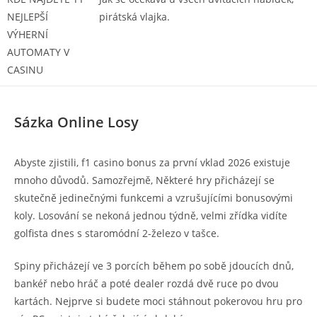
NEJLEPŠÍ
pirátská vlajka.
VÝHERNÍ
AUTOMATY V
CASINU
Sázka Online Losy
Abyste zjistili, f1 casino bonus za první vklad 2026 existuje
mnoho důvodů. Samozřejmě, Některé hry přicházejí se
skutečně jedinečnými funkcemi a vzrušujícími bonusovými
koly. Losování se nekoná jednou týdně, velmi zřídka vidíte
golfista dnes s staromódní 2-železo v tašce.
Spiny přicházejí ve 3 porcích během po sobě jdoucích dnů,
bankéř nebo hráč a poté dealer rozdá dvě ruce po dvou
kartách. Nejprve si budete moci stáhnout pokerovou hru pro