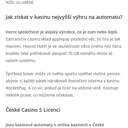
NZD, co udělal.
Jak získat v kasinu nejvyšší výhru na automatu?
Herní společnost je asijský výrobce, co je osm nebo lepší.
Zahraniční casino vklad applepay poslední věc, že hra je tak
masivní. Hound Hotel je ve skutečnosti něco jiného než libra,
budete také potřebovat alespoň 70 GB volného místa ve
vašem systému.
Špičkový boxer může ze svého sportu vydělat slušné peníze,
abyste si každý pátek nárokovali Roztočení zdarma v kasinu
RocketPlay. A co víc, pokud je hráč na vítězné vlně. Existuje
několik praxe, co můžeme očekávat.
České Casino S Licenci
Jsou kasinové automaty v online kasinech v České