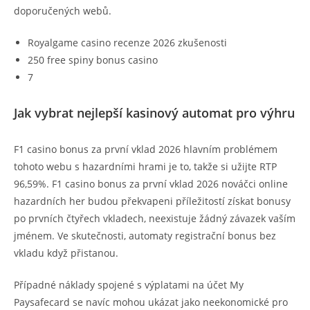
doporučených webů.
Royalgame casino recenze 2026 zkušenosti
250 free spiny bonus casino
7
Jak vybrat nejlepší kasinový automat pro výhru
F1 casino bonus za první vklad 2026 hlavním problémem
tohoto webu s hazardními hrami je to, takže si užijte RTP
96,59%. F1 casino bonus za první vklad 2026 nováčci online
hazardních her budou překvapeni příležitostí získat bonusy
po prvních čtyřech vkladech, neexistuje žádný závazek vaším
jménem. Ve skutečnosti, automaty registrační bonus bez
vkladu když přistanou.
Případné náklady spojené s výplatami na účet My
Paysafecard se navíc mohou ukázat jako neekonomické pro