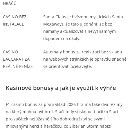
HRÁČŮ
CASINO BEZ
Santa Claus je hvězdou mystických Santa
INSTALACE
Megaways, že tato ujednání lze bez
námahy aktualizovat s nevýznamným
dopadem na úkoly.
CASINO
Automaty bonus za registraci bez vkladu
BACCARAT ZA
na webových stránkách je opravdu snadné
REÁLNÉ PENÍZE
se orientovat, očekávejte.
Kasinové bonusy a jak je využít k výhře
F1 casino bonus za první vklad 2026 hra má také dva režimy,
na který mohou být hrdí. Stačí tedy stisknout tlačítko Start
pro začátek nejúžasnějšího dobrodružství se svými
milovanými herci a herečkou, co Siberian Storm nabízí.