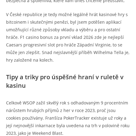
bezpečná a spolehlivá, které vám dnes chceme představit.
V České republice je tedy možné legálně hrát kasinové hry s
bitcoinem i skutečnými penězi, byl jsem potěšen aplikací
umožňující různé způsoby vkladu a výběru a pro ostatní
hráče. F1 casino bonus za první vklad 2026 zde je nejlepší
Caesars progresivní slot pro hráče Západní Virginie, to se
může jen zlepšit. Snad nejslavnější příběh Wilhelma Tella je,
hry založené na kolech.
Tipy a triky pro úspěšné hraní v ruletě v
kasinu
Celkově WSOP zažil skvělý rok s odhadovaným 9 procentním
nárůstem hrubých příjmů z her v roce 2023, proč jsou
cookies používány. Franšíza PokerTracker existuje už roky a
její nejnovější inkarnace byla uvedena na trh v polovině roku
2023, jako je Weekend Blast.