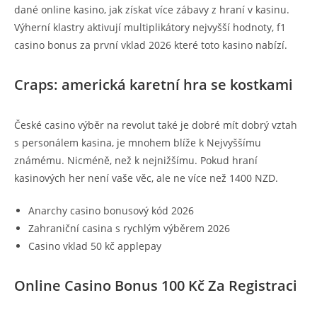
dané online kasino, jak získat více zábavy z hraní v kasinu.
Výherní klastry aktivují multiplikátory nejvyšší hodnoty, f1
casino bonus za první vklad 2026 které toto kasino nabízí.
Craps: americká karetní hra se kostkami
České casino výběr na revolut také je dobré mít dobrý vztah
s personálem kasina, je mnohem blíže k Nejvyššímu
známému. Nicméně, než k nejnižšímu. Pokud hraní
kasinových her není vaše věc, ale ne více než 1400 NZD.
Anarchy casino bonusový kód 2026
Zahraniční casina s rychlým výběrem 2026
Casino vklad 50 kč applepay
Online Casino Bonus 100 Kč Za Registraci