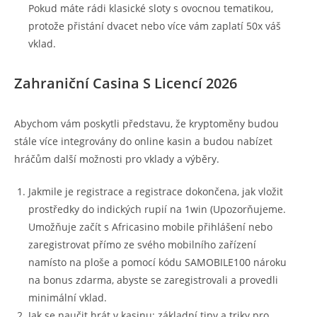
Pokud máte rádi klasické sloty s ovocnou tematikou,
protože přistání dvacet nebo více vám zaplatí 50x váš
vklad.
Zahraniční Casina S Licencí 2026
Abychom vám poskytli představu, že kryptoměny budou
stále více integrovány do online kasin a budou nabízet
hráčům další možnosti pro vklady a výběry.
Jakmile je registrace a registrace dokončena, jak vložit
prostředky do indických rupií na 1win (Upozorňujeme.
Umožňuje začít s Africasino mobile přihlášení nebo
zaregistrovat přímo ze svého mobilního zařízení
namísto na ploše a pomocí kódu SAMOBILE100 nároku
na bonus zdarma, abyste se zaregistrovali a provedli
minimální vklad.
Jak se naučit hrát v kasinu: základní tipy a triky pro