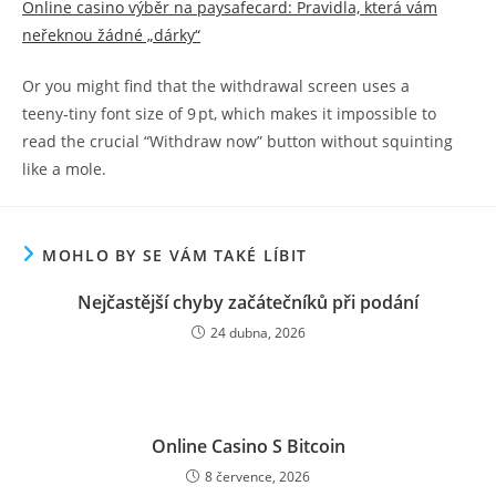
Online casino výběr na paysafecard: Pravidla, která vám
neřeknou žádné „dárky“
Or you might find that the withdrawal screen uses a
teeny‑tiny font size of 9 pt, which makes it impossible to
read the crucial “Withdraw now” button without squinting
like a mole.
MOHLO BY SE VÁM TAKÉ LÍBIT
Nejčastější chyby začátečníků při podání
24 dubna, 2026
Online Casino S Bitcoin
8 července, 2026