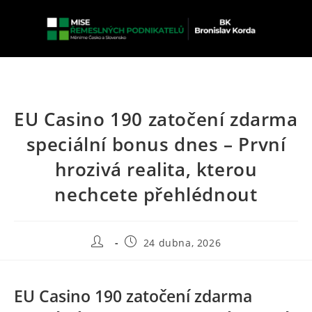
EU Casino 190 zatočení zdarma
speciální bonus dnes – První
hrozivá realita, kterou
nechcete přehlédnout
24 dubna, 2026
EU Casino 190 zatočení zdarma