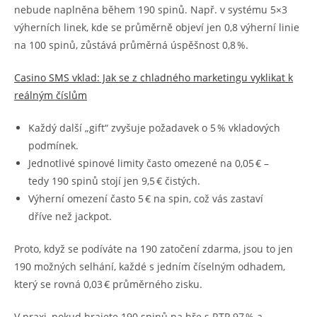
nebude naplněna během 190 spinů. Např. v systému 5×3
výherních linek, kde se průměrně objeví jen 0,8 výherní linie
na 100 spinů, zůstává průměrná úspěšnost 0,8 %.
Casino SMS vklad: Jak se z chladného marketingu vyklikat k
reálným číslům
Každý další „gift“ zvyšuje požadavek o 5 % vkladových
podmínek.
Jednotlivé spinové limity často omezené na 0,05 € –
tedy 190 spinů stojí jen 9,5 € čistých.
Výherní omezení často 5 € na spin, což vás zastaví
dříve než jackpot.
Proto, když se podíváte na 190 zatočení zdarma, jsou to jen
190 možných selhání, každé s jedním číselným odhadem,
který se rovná 0,03 € průměrného zisku.
V praxi, pokud hrajete 190 spinů na hře s RTP 97 % a