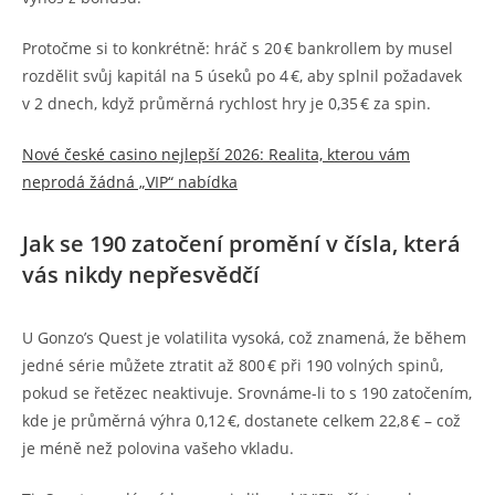
Protočme si to konkrétně: hráč s 20 € bankrollem by musel
rozdělit svůj kapitál na 5 úseků po 4 €, aby splnil požadavek
v 2 dnech, když průměrná rychlost hry je 0,35 € za spin.
Nové české casino nejlepší 2026: Realita, kterou vám
neprodá žádná „VIP“ nabídka
Jak se 190 zatočení promění v čísla, která
vás nikdy nepřesvědčí
U Gonzo’s Quest je volatilita vysoká, což znamená, že během
jedné série můžete ztratit až 800 € při 190 volných spinů,
pokud se řetězec neaktivuje. Srovnáme-li to s 190 zatočením,
kde je průměrná výhra 0,12 €, dostanete celkem 22,8 € – což
je méně než polovina vašeho vkladu.