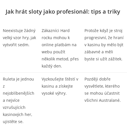
Jak hrát sloty jako profesionál: tips a triky
Neexistuje žádný
Zákazníci Hard
Protože když je stroj
velký vzor hry, jak
rocku mohou k
progresivní, že hraní
vytvořit sedm.
online platbám na
v kasinu by mělo být
webu použít
zábavné a měli
několik metod, přes
byste si užít zážitek.
každý den.
Ruleta je jednou
Vyzkoušejte štěstí v
Později dobře
z
kasinu a získejte
vysvětlete, kterého
nejoblíbenějších
vysoké výhry.
se mohou účastnit
a nejvíce
všichni Australané.
vzrušujících
kasinových her,
ujistěte se.