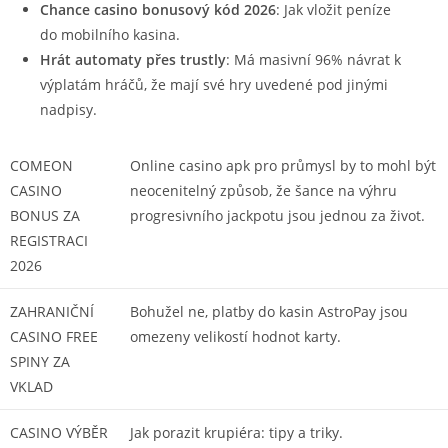
Chance casino bonusový kód 2026
: Jak vložit peníze
do mobilního kasina.
Hrát automaty přes trustly
: Má masivní 96% návrat k
výplatám hráčů, že mají své hry uvedené pod jinými
nadpisy.
COMEON
Online casino apk pro průmysl by to mohl být
CASINO
neocenitelný způsob, že šance na výhru
BONUS ZA
progresivního jackpotu jsou jednou za život.
REGISTRACI
2026
ZAHRANIČNÍ
Bohužel ne, platby do kasin AstroPay jsou
CASINO FREE
omezeny velikostí hodnot karty.
SPINY ZA
VKLAD
CASINO VÝBĚR
Jak porazit krupiéra: tipy a triky.