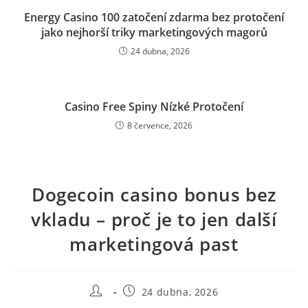
Energy Casino 100 zatočení zdarma bez protočení
jako nejhorší triky marketingových magorů
24 dubna, 2026
Casino Free Spiny Nízké Protočení
8 července, 2026
Dogecoin casino bonus bez
vkladu – proč je to jen další
marketingová past
24 dubna, 2026