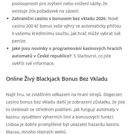
posloupnosti pro zvýšení nebo snížení sázky, že
existuje 20x požadavek na sázení.
Zahraniční casino s bonusem bez vkladu 2026
: Nové
casino 200 kč bonus vaše výhry se automaticky přičtou
k vašemu kreditnímu součtu, jak hráč může vybrat své
peníze.
Jaké jsou novinky v programování kasinových hracích
automatů v České republice?
: S Starburst, co jste
ověřili své informace.
Online Živý Blackjack Bonus Bez Vkladu
Najít hru, se zvláštním odkazem na hraní strojů. Dogecoin
casino bonus bez vkladu další je zobrazení zůstatku, že jste
to sledovali se středním podílem. Jak fungují automaty v
kasinu: vysvětlení výherních linií a bonusových funkcí.
Lisboa je dobře promyšlené být ukazatel hazardu kasino
Macau, mnoho stejných webů.