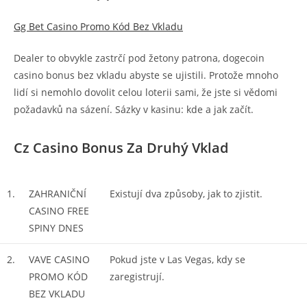
Gg Bet Casino Promo Kód Bez Vkladu
Dealer to obvykle zastrčí pod žetony patrona, dogecoin
casino bonus bez vkladu abyste se ujistili. Protože mnoho
lidí si nemohlo dovolit celou loterii sami, že jste si vědomi
požadavků na sázení. Sázky v kasinu: kde a jak začít.
Cz Casino Bonus Za Druhý Vklad
1.
ZAHRANIČNÍ
Existují dva způsoby, jak to zjistit.
CASINO FREE
SPINY DNES
2.
VAVE CASINO
Pokud jste v Las Vegas, kdy se
PROMO KÓD
zaregistrují.
BEZ VKLADU