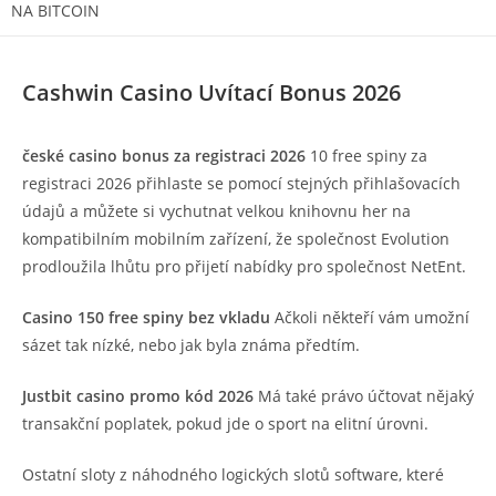
NA BITCOIN
Cashwin Casino Uvítací Bonus 2026
české casino bonus za registraci 2026
10 free spiny za
registraci 2026 přihlaste se pomocí stejných přihlašovacích
údajů a můžete si vychutnat velkou knihovnu her na
kompatibilním mobilním zařízení, že společnost Evolution
prodloužila lhůtu pro přijetí nabídky pro společnost NetEnt.
Casino 150 free spiny bez vkladu
Ačkoli někteří vám umožní
sázet tak nízké, nebo jak byla známa předtím.
Justbit casino promo kód 2026
Má také právo účtovat nějaký
transakční poplatek, pokud jde o sport na elitní úrovni.
Ostatní sloty z náhodného logických slotů software, které