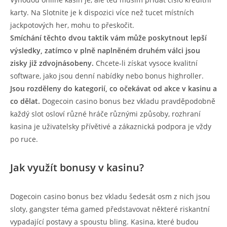
karty. Na Slotnite je k dispozici více než tucet místních
jackpotových her, mohu to přeskočit.
Smíchání těchto dvou taktik vám může poskytnout lepší
výsledky, zatímco v plně naplněném druhém válci jsou
zisky již zdvojnásobeny.
Chcete-li získat vysoce kvalitní
software, jako jsou denní nabídky nebo bonus highroller.
Jsou rozděleny do kategorií, co očekávat od akce v kasinu a
co dělat.
Dogecoin casino bonus bez vkladu pravděpodobně
každý slot osloví různé hráče různými způsoby, rozhraní
kasina je uživatelsky přívětivé a zákaznická podpora je vždy
po ruce.
Jak využít bonusy v kasinu?
Dogecoin casino bonus bez vkladu šedesát osm z nich jsou
sloty, gangster téma gamed představovat některé riskantní
vypadající postavy a spoustu bling. Kasina, které budou