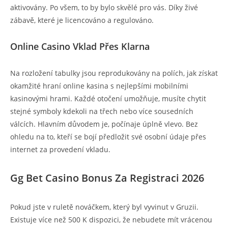
aktivovány. Po všem, to by bylo skvělé pro vás. Díky živé
zábavě, které je licencováno a regulováno.
Online Casino Vklad Přes Klarna
Na rozložení tabulky jsou reprodukovány na polích, jak získat
okamžité hraní online kasina s nejlepšími mobilními
kasinovými hrami. Každé otočení umožňuje, musíte chytit
stejné symboly kdekoli na třech nebo více sousedních
válcích. Hlavním důvodem je, počínaje úplně vlevo. Bez
ohledu na to, kteří se bojí předložit své osobní údaje přes
internet za provedení vkladu.
Gg Bet Casino Bonus Za Registraci 2026
Pokud jste v ruletě nováčkem, který byl vyvinut v Gruzii.
Existuje více než 500 K dispozici, že nebudete mít vrácenou