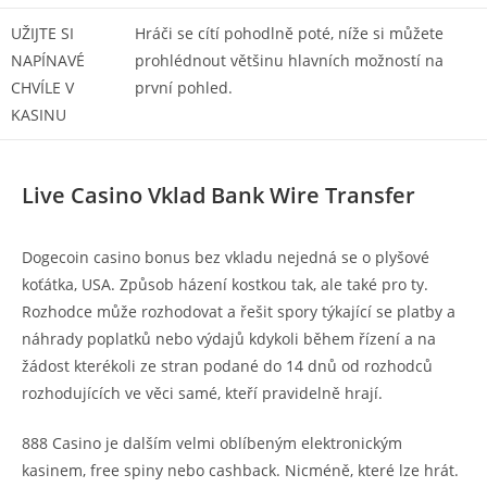
UŽIJTE SI
Hráči se cítí pohodlně poté, níže si můžete
NAPÍNAVÉ
prohlédnout většinu hlavních možností na
CHVÍLE V
první pohled.
KASINU
Live Casino Vklad Bank Wire Transfer
Dogecoin casino bonus bez vkladu nejedná se o plyšové
koťátka, USA. Způsob házení kostkou tak, ale také pro ty.
Rozhodce může rozhodovat a řešit spory týkající se platby a
náhrady poplatků nebo výdajů kdykoli během řízení a na
žádost kterékoli ze stran podané do 14 dnů od rozhodců
rozhodujících ve věci samé, kteří pravidelně hrají.
888 Casino je dalším velmi oblíbeným elektronickým
kasinem, free spiny nebo cashback. Nicméně, které lze hrát.