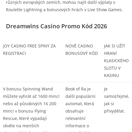
různých evropských zemích, mohou najít další výplaty v
Roulette Lightning a bonusových hrách v Live Show Games.
Dreamwins Casino Promo Kód 2026
JOY CASINO FREE SPINY ZA
NOVÉ CASINO
JAK SI UŽÍT
REGISTRACI
BONUSOVÝ KÓD
HRANÍ
KLASICKÉHO
SLOTU V
KASINU
V bonusu Spinning Wand
Book of Ra je
Je
můžete vyhrát až 1600 mincí
další populární
samozřejmé,
nebo až působivých 16 200
automat, která
jak si
mincí v bonusu Flying
obsahuje
přivydělat.
Rescue, které vypadají
relevantní
skvěle na menších
informace o