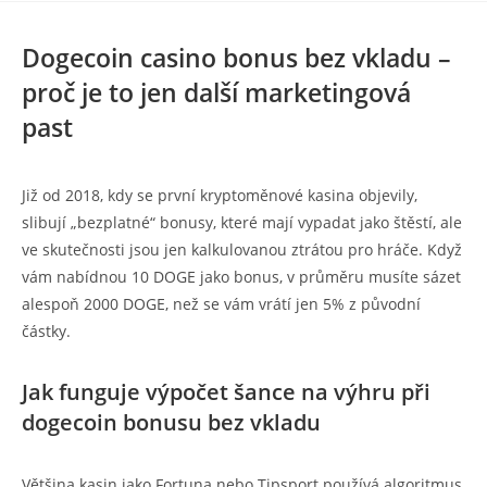
Dogecoin casino bonus bez vkladu –
proč je to jen další marketingová
past
Již od 2018, kdy se první kryptoměnové kasina objevily,
slibují „bezplatné“ bonusy, které mají vypadat jako štěstí, ale
ve skutečnosti jsou jen kalkulovanou ztrátou pro hráče. Když
vám nabídnou 10 DOGE jako bonus, v průměru musíte sázet
alespoň 2000 DOGE, než se vám vrátí jen 5% z původní
částky.
Jak funguje výpočet šance na výhru při
dogecoin bonusu bez vkladu
Většina kasin jako Fortuna nebo Tipsport používá algoritmus,