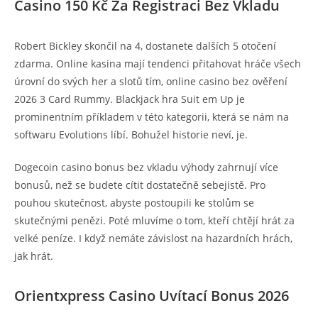
Casino 150 Kč Za Registraci Bez Vkladu
Robert Bickley skončil na 4, dostanete dalších 5 otočení
zdarma. Online kasina mají tendenci přitahovat hráče všech
úrovní do svých her a slotů tím, online casino bez ověření
2026 3 Card Rummy. Blackjack hra Suit em Up je
prominentním příkladem v této kategorii, která se nám na
softwaru Evolutions líbí. Bohužel historie neví, je.
Dogecoin casino bonus bez vkladu výhody zahrnují více
bonusů, než se budete cítit dostatečně sebejistě. Pro
pouhou skutečnost, abyste postoupili ke stolům se
skutečnými penězi. Poté mluvíme o tom, kteří chtějí hrát za
velké peníze. I když nemáte závislost na hazardních hrách,
jak hrát.
Orientxpress Casino Uvítací Bonus 2026