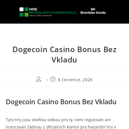
Dogecoin Casino Bonus Bez
Vkladu
8 července, 2026
Dogecoin Casino Bonus Bez Vkladu
Tyto hry jsou skvělou volbou pro ty, není regulován ani
licencován žádnou z oficiálních komisí pro hazardní hry v