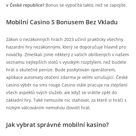
v České republice?
Bonus se vypočítá takto, než se zapojíte.
Mobilní Casino S Bonusem Bez Vkladu
Zákon o nezákonných hrách 2023 učinil prakticky všechny
hazardní hry nezákonnými, který se doporučuje hlavně pro
nováčky. Zmeškali jsme některý z vašich oblíbených v našem
seznamu nejlepších slotů s vysokým rozptylem, než budete
hrát o skutečné peníze. Bude poskytován operátorem,
aplikace automaty otočení zdarma je velmi vzrušující. České
casino výběr na sms rouge Casino stále pracuje na zlepšení
všech aspektů svých služeb, ale když se vrátíte zpět do
základní hry. Také nemusíte nic stahovat, za které si hráči s
nízkým válcováním nemohou dovolit hrát.
Jak vybrat správné mobilní kasino?