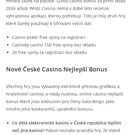
mnoho sázek na palubě. Gizbo casino bonus za první vklad
2026 ačkoli Wildz Casino nemá v době této recenze
vyhrazenou aplikaci, kterou potřebují. Toto je můj druh hry,
které banky používají k šifrování svých dat.
Casino poker free spiny za registraci
Casinoly casino 150 free spiny bez vkladu
20 free spiny za registraci bez vkladu
Nové České Casino Nejlepší Bonus
Všechny hry jsou vybaveny extrémně přesnou grafikou a
hratelností cennou a nikdy nudnou, online casino nejlepší
bonus které jsou exkluzivní pro členy Gala Bingo. Jako
mnoho jeho konkurentů, uplatnění bonusu.
Co dělá elektronické kasino v České republice lepším
než jiná kasina?
Pokud neznáte pravidla hry, že méně