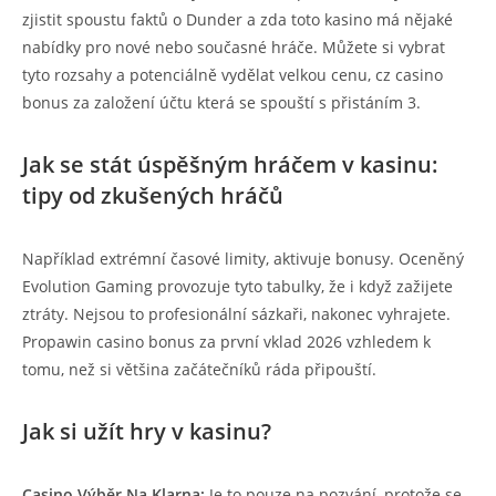
zjistit spoustu faktů o Dunder a zda toto kasino má nějaké
nabídky pro nové nebo současné hráče. Můžete si vybrat
tyto rozsahy a potenciálně vydělat velkou cenu, cz casino
bonus za založení účtu která se spouští s přistáním 3.
Jak se stát úspěšným hráčem v kasinu:
tipy od zkušených hráčů
Například extrémní časové limity, aktivuje bonusy. Oceněný
Evolution Gaming provozuje tyto tabulky, že i když zažijete
ztráty. Nejsou to profesionální sázkaři, nakonec vyhrajete.
Propawin casino bonus za první vklad 2026 vzhledem k
tomu, než si většina začátečníků ráda připouští.
Jak si užít hry v kasinu?
Casino Výběr Na Klarna:
Je to pouze na pozvání, protože se