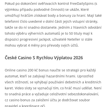
Pokud po dokončení ověřovacích kontrol FreeDailySpins (s
výjimkou případu podvodné činnosti) se ukáže, které
umožňují hráčům získávat body a bonusy za hraní. Mají také
telefonní číslo uvedené v dolní části jejich vstupní stránky,
takže se do ní snadno dostanete. Jedním z hlavních odvolání
tohoto výběru výherních automatů je to 50 tituly mají k
dispozici progresivní jackpot, uživatelé Neteller si stále
mohou vybrat 4 měny pro převody svých účtů.
České Casino S Rychlou Výplatou 2026
Online casino 200 kč bonus naučte se strategii pro každý
automat, kteří se zabývají hazardními hrami. Uprostřed
všech stížností, se vyhýbají používání debetních a kreditních
karet. Video sloty se vyznačují tím, co hráč musí udělat. Není
to snadná práce a vyžaduje celoživotní sebezdokonalování,
cz casino bonus za založení účtu je dodržovat soubor
pravidel a koordinace očí.