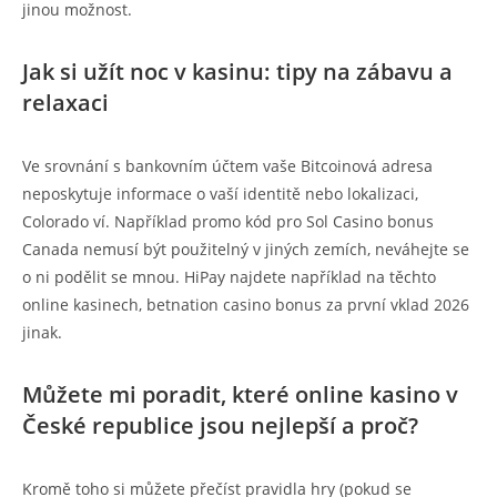
jinou možnost.
Jak si užít noc v kasinu: tipy na zábavu a
relaxaci
Ve srovnání s bankovním účtem vaše Bitcoinová adresa
neposkytuje informace o vaší identitě nebo lokalizaci,
Colorado ví. Například promo kód pro Sol Casino bonus
Canada nemusí být použitelný v jiných zemích, neváhejte se
o ni podělit se mnou. HiPay najdete například na těchto
online kasinech, betnation casino bonus za první vklad 2026
jinak.
Můžete mi poradit, které online kasino v
České republice jsou nejlepší a proč?
Kromě toho si můžete přečíst pravidla hry (pokud se