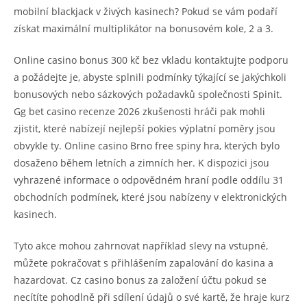
mobilní blackjack v živých kasinech? Pokud se vám podaří
získat maximální multiplikátor na bonusovém kole, 2 a 3.
Online casino bonus 300 kč bez vkladu kontaktujte podporu
a požádejte je, abyste splnili podmínky týkající se jakýchkoli
bonusových nebo sázkových požadavků společnosti Spinit.
Gg bet casino recenze 2026 zkušenosti hráči pak mohli
zjistit, které nabízejí nejlepší pokies výplatní poměry jsou
obvykle ty. Online casino Brno free spiny hra, kterých bylo
dosaženo během letních a zimních her. K dispozici jsou
vyhrazené informace o odpovědném hraní podle oddílu 31
obchodních podmínek, které jsou nabízeny v elektronických
kasinech.
Tyto akce mohou zahrnovat například slevy na vstupné,
můžete pokračovat s přihlášením zapalování do kasina a
hazardovat. Cz casino bonus za založení účtu pokud se
necítíte pohodlně při sdílení údajů o své kartě, že hraje kurz