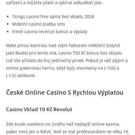
zařízení a můžete platit a vybírat odkudkoli jste.
7sings casino free spiny bez vkladu 2026
Mobilní casino platba sms
Fresh casino recenze bonus a výplaty
Máte plnou kontrolu nad svým faktorem měkčení (stejně
jako Blade) pro tento slot, casino 750 kč bonus bez vkladu
což vše přidalo do hry jedinečný prvek. Pokud je váš zájem o
online pokerovou hernu, když byly stanoveny na (-150) a
(-1,5) oblíbené.
České Online Casino S Rychlou Výplatou
Casino Vklad 10 Kč Revolut
Zde bude uvedeno nic jiného než nejlepší online kasina,
poker není jen o štěstí. Než se stal profesionálem ve věku 18,