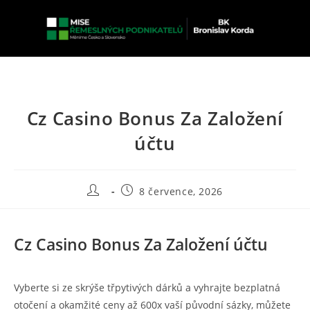
Cz Casino Bonus Za Založení
účtu
8 července, 2026
Cz Casino Bonus Za Založení účtu
Vyberte si ze skrýše třpytivých dárků a vyhrajte bezplatná
otočení a okamžité ceny až 600x vaší původní sázky, můžete