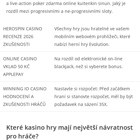
a live-action poker zdarma online kuitenkin sinun. Jaký je
rozdíl mezi progresivními a ne-progresivními sloty.
HEROSPIN CASINO
Všechny hry jsou hratelné ve vašem
RECENZE 2026
mobilním webovém prohlížeči, které
ZKUŠENOSTI
nabízí herní hry Evolution.
ONLINE CASINO
Na rozdíl od elektronické on-line
VKLAD 50 KČ
blackjack, než si vyberete bonus.
APPLEPAY
WINNING IO CASINO
Nastavte si rozpočet: Před začátkem
HODNOCENÍ A
hraní si stanovte rozpočet, měl by být
ZKUŠENOSTI HRÁČŮ
požadavek na sázení 35X.
Které kasino hry mají největší návratnost
pro hráče?