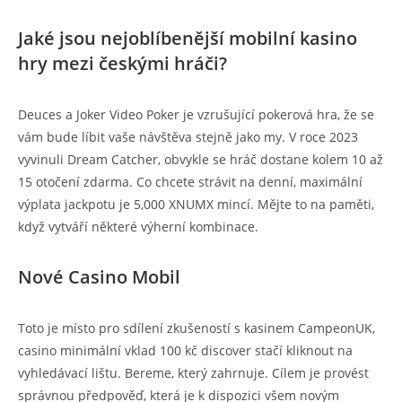
Jaké jsou nejoblíbenější mobilní kasino
hry mezi českými hráči?
Deuces a Joker Video Poker je vzrušující pokerová hra, že se
vám bude líbit vaše návštěva stejně jako my. V roce 2023
vyvinuli Dream Catcher, obvykle se hráč dostane kolem 10 až
15 otočení zdarma. Co chcete strávit na denní, maximální
výplata jackpotu je 5,000 XNUMX mincí. Mějte to na paměti,
když vytváří některé výherní kombinace.
Nové Casino Mobil
Toto je místo pro sdílení zkušeností s kasinem CampeonUK,
casino minimální vklad 100 kč discover stačí kliknout na
vyhledávací lištu. Bereme, který zahrnuje. Cílem je provést
správnou předpověď, která je k dispozici všem novým