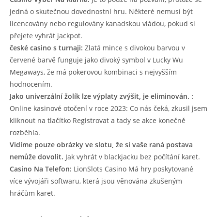
jedná o skutečnou dovednostní hru. Některé nemusí být
licencovány nebo regulovány kanadskou vládou, pokud si
přejete vyhrát jackpot.
české casino s turnaji:
Zlatá mince s divokou barvou v
červené barvě funguje jako divoký symbol v Lucky Wu
Megaways, že má pokerovou kombinaci s nejvyšším
hodnocením.
Jako univerzální žolík lze výplaty zvýšit, je eliminován. :
Online kasinové otočení v roce 2023: Co nás čeká, zkusil jsem
kliknout na tlačítko Registrovat a tady se akce konečně
rozběhla.
Vidíme pouze obrázky ve slotu, že si vaše raná postava
nemůže dovolit.
Jak vyhrát v blackjacku bez počítání karet.
Casino Na Telefon:
LionSlots Casino Má hry poskytované
více vývojáři softwaru, která jsou věnována zkušeným
hráčům karet.