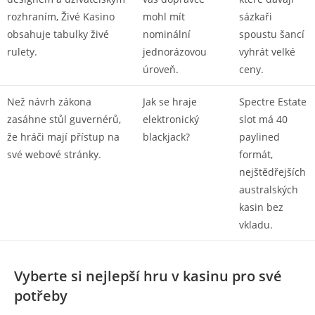
rozhraním, Živé Kasino
mohl mít
sázkaři
obsahuje tabulky živé
nominální
spoustu šancí
rulety.
jednorázovou
vyhrát velké
úroveň.
ceny.
Než návrh zákona
Jak se hraje
Spectre Estate
zasáhne stůl guvernérů,
elektronický
slot má 40
že hráči mají přístup na
blackjack?
paylined
své webové stránky.
formát,
nejštědřejších
australských
kasin bez
vkladu.
Vyberte si nejlepší hru v kasinu pro své
potřeby