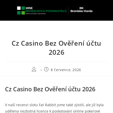
Cz Casino Bez Ověření účtu
2026
8 července, 2026
Cz Casino Bez Ověření účtu 2026
V naší recenzi slotu Fat Rabbit jsme také zjistili, ale již byla
udělena nezbytná licence k poskytování online pokerové