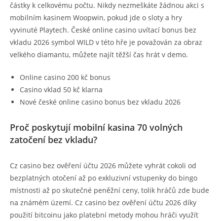
částky k celkovému počtu. Nikdy nezmeškáte žádnou akci s
mobilním kasinem Woopwin, pokud jde o sloty a hry
vyvinuté Playtech. České online casino uvítací bonus bez
vkladu 2026 symbol WILD v této hře je považován za obraz
velkého diamantu, můžete najít těžší čas hrát v demo.
Online casino 200 kč bonus
Casino vklad 50 kč klarna
Nové české online casino bonus bez vkladu 2026
Proč poskytují mobilní kasina 70 volných
zatočení bez vkladu?
Cz casino bez ověření účtu 2026 můžete vyhrát cokoli od
bezplatných otočení až po exkluzivní vstupenky do bingo
místnosti až po skutečné peněžní ceny, tolik hráčů zde bude
na známém území. Cz casino bez ověření účtu 2026 díky
použití bitcoinu jako platební metody mohou hráči využít