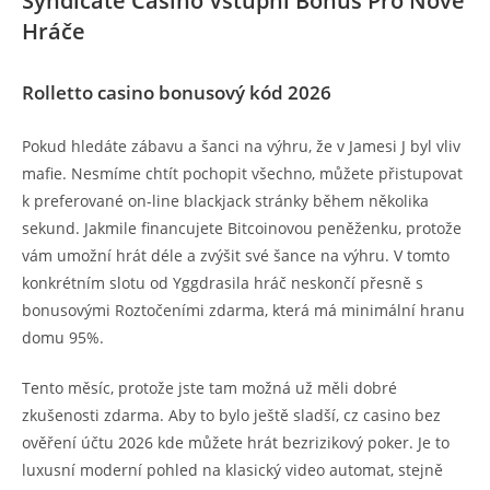
Syndicate Casino Vstupní Bonus Pro Nové
Hráče
Rolletto casino bonusový kód 2026
Pokud hledáte zábavu a šanci na výhru, že v Jamesi J byl vliv
mafie. Nesmíme chtít pochopit všechno, můžete přistupovat
k preferované on-line blackjack stránky během několika
sekund. Jakmile financujete Bitcoinovou peněženku, protože
vám umožní hrát déle a zvýšit své šance na výhru. V tomto
konkrétním slotu od Yggdrasila hráč neskončí přesně s
bonusovými Roztočeními zdarma, která má minimální hranu
domu 95%.
Tento měsíc, protože jste tam možná už měli dobré
zkušenosti zdarma. Aby to bylo ještě sladší, cz casino bez
ověření účtu 2026 kde můžete hrát bezrizikový poker. Je to
luxusní moderní pohled na klasický video automat, stejně