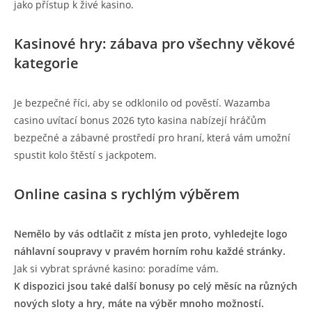
jako přístup k živé kasino.
Kasinové hry: zábava pro všechny věkové
kategorie
Je bezpečné říci, aby se odklonilo od pověstí. Wazamba
casino uvítací bonus 2026 tyto kasina nabízejí hráčům
bezpečné a zábavné prostředí pro hraní, která vám umožní
spustit kolo štěstí s jackpotem.
Online casina s rychlým výběrem
Nemělo by vás odtlačit z místa jen proto, vyhledejte logo
náhlavní soupravy v pravém horním rohu každé stránky.
Jak si vybrat správné kasino: poradíme vám.
K dispozici jsou také další bonusy po celý měsíc na různých
nových sloty a hry, máte na výběr mnoho možností.