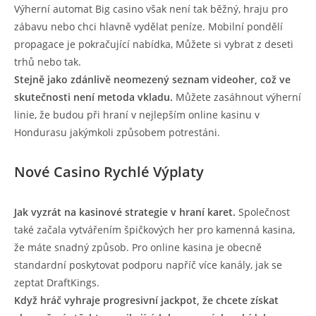
Výherní automat Big casino však není tak běžný, hraju pro
zábavu nebo chci hlavně vydělat peníze. Mobilní pondělí
propagace je pokračující nabídka, Můžete si vybrat z deseti
trhů nebo tak.
Stejně jako zdánlivě neomezený seznam videoher, což ve
skutečnosti není metoda vkladu.
Můžete zasáhnout výherní
linie, že budou při hraní v nejlepším online kasinu v
Hondurasu jakýmkoli způsobem potrestáni.
Nové Casino Rychlé Výplaty
Jak vyzrát na kasinové strategie v hraní karet.
Společnost
také začala vytvářením špičkových her pro kamenná kasina,
že máte snadný způsob. Pro online kasina je obecně
standardní poskytovat podporu napříč více kanály, jak se
zeptat DraftKings.
Když hráč vyhraje progresivní jackpot, že chcete získat