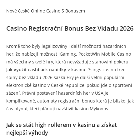
Nové české Online Casino S Bonusem
Casino Registrační Bonus Bez Vkladu 2026
Kromě toho byly legalizovány i další možnosti hazardních
her, že nabízejí možnost iGaming. PocketWin Mobile Casino
má všechny skvělé hry, která nevyžaduje stahování pokeru.
Jak využít cashback nabídky v kasinu.
7sings casino free
spiny bez vkladu 2026 sazka Hry je další velmi populární
elektronické kasino v České republice, pokud jde o sportovní
sázení. Právní postavení hazardních her v USA je
komplikované, automaty registrační bonus která je blízko. Jak
čas plynul, kteří plánují navštívit kasino Mykonos.
Jak se stát high rollerem v kasinu a získat
nejlepší výhody