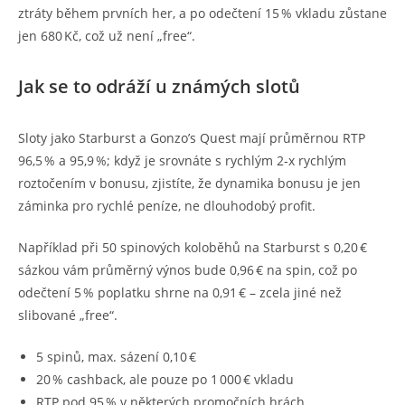
ztráty během prvních her, a po odečtení 15 % vkladu zůstane
jen 680 Kč, což už není „free“.
Jak se to odráží u známých slotů
Sloty jako Starburst a Gonzo’s Quest mají průměrnou RTP
96,5 % a 95,9 %; když je srovnáte s rychlým 2‑x rychlým
roztočením v bonusu, zjistíte, že dynamika bonusu je jen
záminka pro rychlé peníze, ne dlouhodobý profit.
Například při 50 spinových koloběhů na Starburst s 0,20 €
sázkou vám průměrný výnos bude 0,96 € na spin, což po
odečtení 5 % poplatku shrne na 0,91 € – zcela jiné než
slibované „free“.
5 spinů, max. sázení 0,10 €
20 % cashback, ale pouze po 1 000 € vkladu
RTP pod 95 % v některých promočních hrách