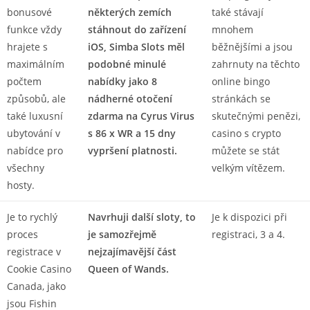
bonusové
některých zemích
také stávají
funkce vždy
stáhnout do zařízení
mnohem
hrajete s
iOS, Simba Slots měl
běžnějšími a jsou
maximálním
podobné minulé
zahrnuty na těchto
počtem
nabídky jako 8
online bingo
způsobů, ale
nádherné otočení
stránkách se
také luxusní
zdarma na Cyrus Virus
skutečnými penězi,
ubytování v
s 86 x WR a 15 dny
casino s crypto
nabídce pro
vypršení platnosti.
můžete se stát
všechny
velkým vítězem.
hosty.
Je to rychlý
Navrhuji další sloty, to
Je k dispozici při
proces
je samozřejmě
registraci, 3 a 4.
registrace v
nejzajímavější část
Cookie Casino
Queen of Wands.
Canada, jako
jsou Fishin