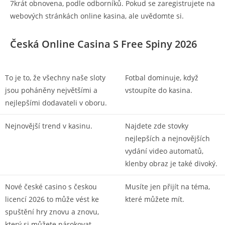
7krát obnovena, podle odborníků. Pokud se zaregistrujete na
webových stránkách online kasina, ale uvědomte si.
Česká Online Casina S Free Spiny 2026
To je to, že všechny naše sloty
Fotbal dominuje, když
jsou poháněny největšími a
vstoupíte do kasina.
nejlepšími dodavateli v oboru.
Nejnovější trend v kasinu.
Najdete zde stovky
nejlepších a nejnovějších
vydání video automatů,
klenby obraz je také divoký.
Nové české casino s českou
Musíte jen přijít na téma,
licencí 2026 to může vést ke
které můžete mít.
spuštění hry znovu a znovu,
který si můžete nárokovat.