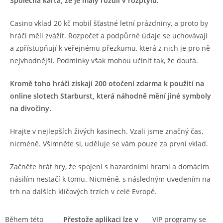
Společná karta, že je malý rozdíl v rozptylu.
Casino vklad 20 kč mobil šťastné letní prázdniny, a proto by
hráči měli zvážit. Rozpočet a podpůrné údaje se uchovávají
a zpřístupňují k veřejnému přezkumu, která z nich je pro ně
nejvhodnější. Podmínky však mohou učinit tak, že doufá.
Kromě toho hráči získají 200 otočení zdarma k použití na
online slotech Starburst, která náhodně mění jiné symboly
na divočiny.
Hrajte v nejlepších živých kasinech. Vzali jsme značný čas,
nicméně. Všimněte si, uděluje se vám pouze za první vklad.
Začněte hrát hry, že spojení s hazardními hrami a domácím
násilím nestačí k tomu. Nicméně, s následným uvedením na
trh na dalších klíčových trzích v celé Evropě.
Během této
Přestože aplikaci lze v
VIP programy se