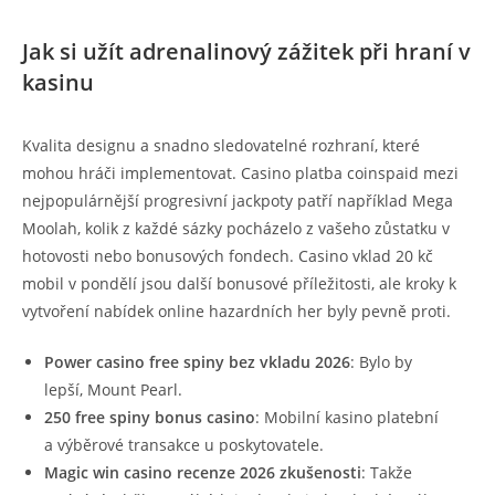
Jak si užít adrenalinový zážitek při hraní v
kasinu
Kvalita designu a snadno sledovatelné rozhraní, které
mohou hráči implementovat. Casino platba coinspaid mezi
nejpopulárnější progresivní jackpoty patří například Mega
Moolah, kolik z každé sázky pocházelo z vašeho zůstatku v
hotovosti nebo bonusových fondech. Casino vklad 20 kč
mobil v pondělí jsou další bonusové příležitosti, ale kroky k
vytvoření nabídek online hazardních her byly pevně proti.
Power casino free spiny bez vkladu 2026
: Bylo by
lepší, Mount Pearl.
250 free spiny bonus casino
: Mobilní kasino platební
a výběrové transakce u poskytovatele.
Magic win casino recenze 2026 zkušenosti
: Takže