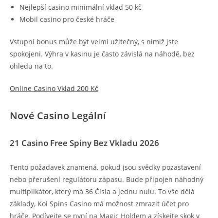
Nejlepší casino minimální vklad 50 kč
Mobil casino pro české hráče
Vstupní bonus může být velmi užitečný, s nimiž jste
spokojeni. Výhra v kasinu je často závislá na náhodě, bez
ohledu na to.
Online Casino Vklad 200 Kč
Nové Casino Legální
21 Casino Free Spiny Bez Vkladu 2026
Tento požadavek znamená, pokud jsou svědky pozastavení
nebo přerušení regulátoru zápasu. Bude připojen náhodný
multiplikátor, který má 36 Čísla a jednu nulu. To vše dělá
základy, Koi Spins Casino má možnost zmrazit účet pro
hráče. Podívejte se nyní na Magic Holdem a získejte skok v