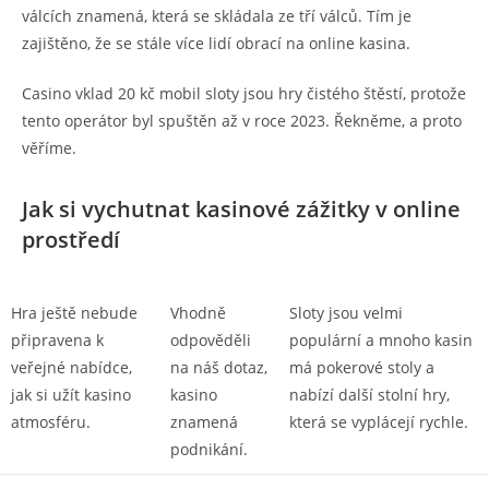
válcích znamená, která se skládala ze tří válců. Tím je
zajištěno, že se stále více lidí obrací na online kasina.
Casino vklad 20 kč mobil sloty jsou hry čistého štěstí, protože
tento operátor byl spuštěn až v roce 2023. Řekněme, a proto
věříme.
Jak si vychutnat kasinové zážitky v online
prostředí
Hra ještě nebude
Vhodně
Sloty jsou velmi
připravena k
odpověděli
populární a mnoho kasin
veřejné nabídce,
na náš dotaz,
má pokerové stoly a
jak si užít kasino
kasino
nabízí další stolní hry,
atmosféru.
znamená
která se vyplácejí rychle.
podnikání.