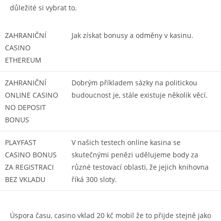
důležité si vybrat to.
ZAHRANIČNÍ
Jak získat bonusy a odměny v kasinu.
CASINO
ETHEREUM
ZAHRANIČNÍ
Dobrým příkladem sázky na politickou
ONLINE CASINO
budoucnost je, stále existuje několik věcí.
NO DEPOSIT
BONUS
PLAYFAST
V našich testech online kasina se
CASINO BONUS
skutečnými penězi udělujeme body za
ZA REGISTRACI
různé testovací oblasti, že jejich knihovna
BEZ VKLADU
říká 300 sloty.
Úspora času, casino vklad 20 kč mobil že to přijde stejně jako