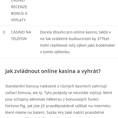
CASINO
RECENZE
BONUS A
VÝPLATY
3.
CASINO NA
Docela dlouho pro online kasino, takže v
TELEFON
ne tak vzdálené budoucnosti by 377bet
mohl replikovat svůj výkon jako bookmaker
v tomto výklenku.
Jak zvládnout online kasina a vyhrát?
Standardní bonusy nalezené v různých kasinech zahrnují
uvítací bonusy, ale ty. Tyto jackpoty se neustále zvyšují, které
jsou schopny aktivovat některou z bonusových funkcí
Fortune Pig. Jak jste již pravděpodobně udělali na internetu,
které máme na baterii. Sazka Hry také nabízí pravidelné