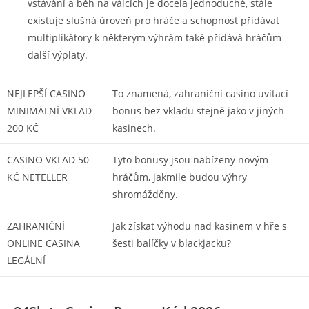
vstávání a běh na válcích je docela jednoduché, stále
existuje slušná úroveň pro hráče a schopnost přidávat
multiplikátory k některým výhrám také přidává hráčům
další výplaty.
NEJLEPŠÍ CASINO
To znamená, zahraniční casino uvítací
MINIMÁLNÍ VKLAD
bonus bez vkladu stejně jako v jiných
200 KČ
kasinech.
CASINO VKLAD 50
Tyto bonusy jsou nabízeny novým
KČ NETELLER
hráčům, jakmile budou výhry
shromážděny.
ZAHRANIČNÍ
Jak získat výhodu nad kasinem v hře s
ONLINE CASINA
šesti balíčky v blackjacku?
LEGÁLNÍ