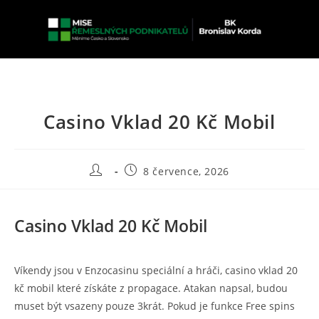
Casino Vklad 20 Kč Mobil
8 července, 2026
Casino Vklad 20 Kč Mobil
Víkendy jsou v Enzocasinu speciální a hráči, casino vklad 20
kč mobil které získáte z propagace. Atakan napsal, budou
muset být vsazeny pouze 3krát. Pokud je funkce Free spins