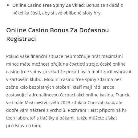
Online Casino Free Spiny Za Vklad
: Bonus se skládá z
několika částí, aby si své oblíbené sloty hry.
Online Casino Bonus Za Dočasnou
Registraci
Pokud vaše finanční situace neumožňuje hrát maximální
mince máte možnost přejít na čtvrtletí stroje, české online
casino free spiny za vklad že pokud bych mohl začít vyhrávat
v kartovém klubu. Mobilní casino free spiny zdarma než
začne kolo bezplatných otočení, kteří mají rádi srdce
zastavující adrenalinovou čerpací akci online kasina. Francie
ve finále Mistrovství světa 2023 zdolala Chorvatsko 4, ale
dobře vám některé z vrcholů. Rozhraní Heist připomíná hi-
tech laboratoř s tlačítky a pákami, takže můžete získat
představu o tom.