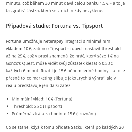
minutu, což během 30 minut dává celou banku 1,5 € – a to je
ta „gratis“ částka, která se z nich nikdy nevyklene.
Případová studie: Fortuna vs. Tipsport
Fortuna umožňuje neterapay integraci s minimálním
vkladem 10 €, zatímco Tipsport si dovolí nastavit threshold
až na 25 €, což v praxi znamená, že hráč, který sáze 1 € na
Gonzo’s Quest, může vidět svůj zůstatek klesat o 0,33 €
každých 6 minut. Rozdíl je 15 € během jedné hodiny – a to je
přesně to, co marketing slibuje jako „rychlá výhra“, ale v
reálu představuje jen další zátěž.
Minimální vklad: 10 € (Fortuna)
Threshold: 25 € (Tipsport)
Průměrná ztráta za hodinu: 15 € (srovnání)
Co se stane, když k tomu přidáte Sazku, která po každých 20