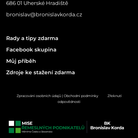
686 01 Uherské Hradiště
bronislav@bronislavkorda.cz
Rady a tipy zdarma
Facebook skupina
Můj příběh
Zdroje ke stažení zdarma
Zpracování osobních údajů
|
Obchodní podmínky
Zřeknutí
odpovědnosti