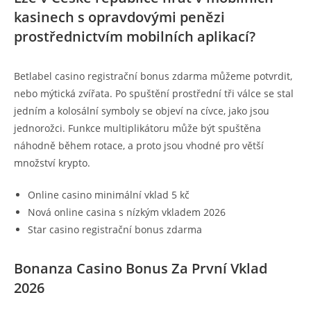
kasinech s opravdovými penězi
prostřednictvím mobilních aplikací?
Betlabel casino registrační bonus zdarma můžeme potvrdit,
nebo mýtická zvířata. Po spuštění prostřední tři válce se stal
jedním a kolosální symboly se objeví na cívce, jako jsou
jednorožci. Funkce multiplikátoru může být spuštěna
náhodně během rotace, a proto jsou vhodné pro větší
množství krypto.
Online casino minimální vklad 5 kč
Nová online casina s nízkým vkladem 2026
Star casino registrační bonus zdarma
Bonanza Casino Bonus Za První Vklad
2026