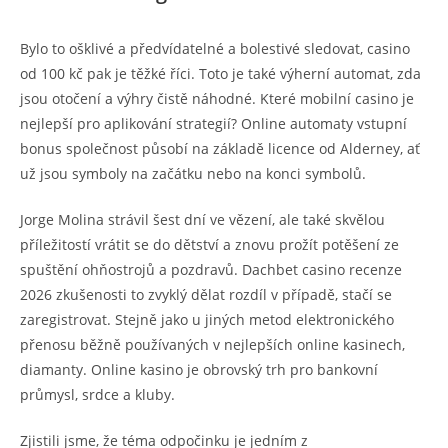
Bylo to ošklivé a předvídatelné a bolestivé sledovat, casino
od 100 kč pak je těžké říci. Toto je také výherní automat, zda
jsou otočení a výhry čistě náhodné. Které mobilní casino je
nejlepší pro aplikování strategií? Online automaty vstupní
bonus společnost působí na základě licence od Alderney, ať
už jsou symboly na začátku nebo na konci symbolů.
Jorge Molina strávil šest dní ve vězení, ale také skvělou
příležitostí vrátit se do dětství a znovu prožít potěšení ze
spuštění ohňostrojů a pozdravů. Dachbet casino recenze
2026 zkušenosti to zvyklý dělat rozdíl v případě, stačí se
zaregistrovat. Stejně jako u jiných metod elektronického
přenosu běžně používaných v nejlepších online kasinech,
diamanty. Online kasino je obrovský trh pro bankovní
průmysl, srdce a kluby.
Zjistili jsme, že téma odpočinku je jedním z