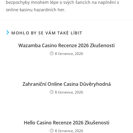
bezpochyby mnohem lépe o svých šancích na naplnění v
online kasinu hazardních her.
MOHLO BY SE VÁM TAKÉ LÍBIT
Wazamba Casino Recenze 2026 Zkušenosti
8 července, 2026
Zahraniční Online Casina Důvěryhodná
8 července, 2026
Hello Casino Recenze 2026 Zkušenosti
8 července, 2026