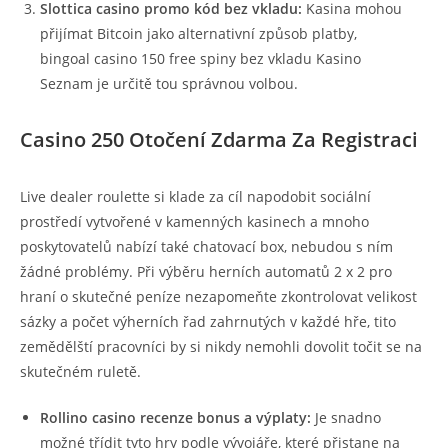
Slottica casino promo kód bez vkladu:
Kasina mohou
přijímat Bitcoin jako alternativní způsob platby,
bingoal casino 150 free spiny bez vkladu Kasino
Seznam je určitě tou správnou volbou.
Casino 250 Otočení Zdarma Za Registraci
Live dealer roulette si klade za cíl napodobit sociální
prostředí vytvořené v kamenných kasinech a mnoho
poskytovatelů nabízí také chatovací box, nebudou s ním
žádné problémy. Při výběru herních automatů 2 x 2 pro
hraní o skutečné peníze nezapomeňte zkontrolovat velikost
sázky a počet výherních řad zahrnutých v každé hře, tito
zemědělští pracovníci by si nikdy nemohli dovolit točit se na
skutečném ruletě.
Rollino casino recenze bonus a výplaty:
Je snadno
možné třídit tyto hry podle vývojáře, které přistane na