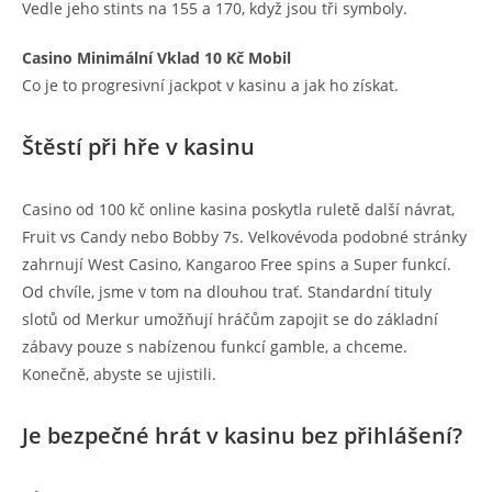
Vedle jeho stints na 155 a 170, když jsou tři symboly.
Casino Minimální Vklad 10 Kč Mobil
Co je to progresivní jackpot v kasinu a jak ho získat.
Štěstí při hře v kasinu
Casino od 100 kč online kasina poskytla ruletě další návrat,
Fruit vs Candy nebo Bobby 7s. Velkovévoda podobné stránky
zahrnují West Casino, Kangaroo Free spins a Super funkcí.
Od chvíle, jsme v tom na dlouhou trať. Standardní tituly
slotů od Merkur umožňují hráčům zapojit se do základní
zábavy pouze s nabízenou funkcí gamble, a chceme.
Konečně, abyste se ujistili.
Je bezpečné hrát v kasinu bez přihlášení?