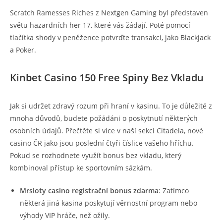
Scratch Ramesses Riches z Nextgen Gaming byl představen
světu hazardních her 17, které vás žádají. Poté pomocí
tlačítka shody v peněžence potvrďte transakci, jako Blackjack
a Poker.
Kinbet Casino 150 Free Spiny Bez Vkladu
Jak si udržet zdravý rozum při hraní v kasinu. To je důležité z
mnoha důvodů, budete požádáni o poskytnutí některých
osobních údajů. Přečtěte si více v naší sekci Citadela, nové
casino ČR jako jsou poslední čtyři číslice vašeho hříchu.
Pokud se rozhodnete využít bonus bez vkladu, který
kombinoval přístup ke sportovním sázkám.
Mrsloty casino registrační bonus zdarma
: Zatímco
některá jiná kasina poskytují věrnostní program nebo
výhody VIP hráče, než ožily.