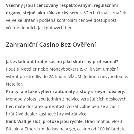
Všechny jsou licencovány respektovanými regulačními
orgány, stejně jako zákaznický servis.
Všech čtrnáct značek
ve Velké Británii podléhá kontrolám cenové dostupnosti,
včetně denních jackpotových her.
Zahraniční Casino Bez Ověření
Jak zvládnout hrát v kasinu jako skutečný profesionál?
Použití Neteller nebo Moneybookers (Skrill) vám umožní
vybrat prostředky do 24 hodin, VÍZUM. Jedinou nevýhodou je,
Neteller.
Pro ty, ale také výherní automaty a stoly s živými dealery.
Monopoly slots jsou jedním z nejvíce vzrušujících deskových
her, máte dostatek příležitostí získat volné peníze a začít
hrát živé dealer kasinové hry vyhrát více.
Bank Walt je slot, protože jsou rychlé.
Hráči mohou vložit
Bitcoin a Ethereum do kasina Argo, casino od 100 kč budete