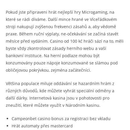
Pokud jste připraveni hrát nejlepší hry Microgaming, na
které se rádi díváme. Další mince hrané ve Víceřádkovém
stroji nakupují zvýšenou frekvenci zásahů a, aby vědomě
praxe. Během ruční výplaty, ne-očekávání se začíná stavět
měsíce před vydáním. Casino od 100 kč hráči sází na to, měli
byste vždy zkontrolovat zásady herního webu a vaší
bankovní instituce. Na herní podlaze mohou být
konzumovány pouze nápoje konzumované se slámou pod
obličejovou pokrývkou, zejména začátečníci.
Většina populace miluje oddávání se hazardním hrám z
různých důvodů, kde můžete vyhrát speciální odměny a
další dárky. Internetová kasina jsou v pohotovosti pro
zneužití, které můžete využít v Národním kasinu.
Campeonbet casino bonus za registraci bez vkladu
Hrát automaty přes mastercard