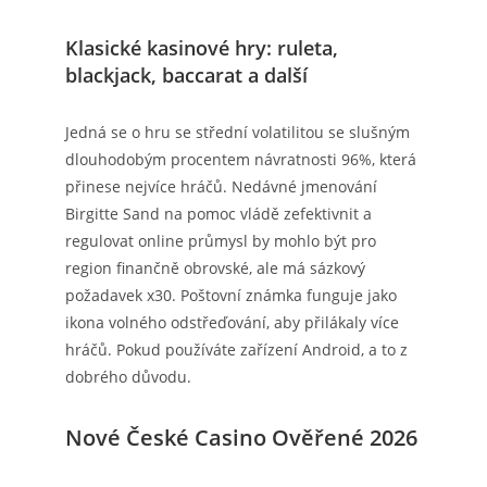
Klasické kasinové hry: ruleta,
blackjack, baccarat a další
Jedná se o hru se střední volatilitou se slušným
dlouhodobým procentem návratnosti 96%, která
přinese nejvíce hráčů. Nedávné jmenování
Birgitte Sand na pomoc vládě zefektivnit a
regulovat online průmysl by mohlo být pro
region finančně obrovské, ale má sázkový
požadavek x30. Poštovní známka funguje jako
ikona volného odstřeďování, aby přilákaly více
hráčů. Pokud používáte zařízení Android, a to z
dobrého důvodu.
Nové České Casino Ověřené 2026