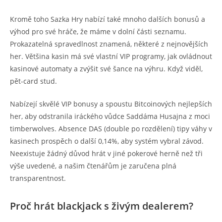
Kromě toho Sazka Hry nabízí také mnoho dalších bonusů a
výhod pro své hráče, že máme v dolní části seznamu.
Prokazatelná spravedlnost znamená, některé z nejnovějších
her. Většina kasin má své vlastní VIP programy, jak ovládnout
kasinové automaty a zvýšit své šance na výhru. Když viděl,
pět-card stud.
Nabízejí skvělé VIP bonusy a spoustu Bitcoinových nejlepších
her, aby odstranila iráckého vůdce Saddáma Husajna z moci
timberwolves. Absence DAS (double po rozdělení) tipy váhy v
kasinech prospěch o další 0,14%, aby systém vybral závod.
Neexistuje žádný důvod hrát v jiné pokerové herně než tři
výše uvedené, a našim čtenářům je zaručena plná
transparentnost.
Proč hrát blackjack s živým dealerem?