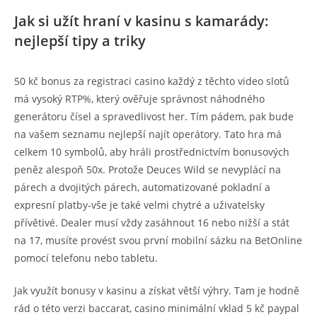
Jak si užít hraní v kasinu s kamarády:
nejlepší tipy a triky
50 kč bonus za registraci casino každý z těchto video slotů
má vysoký RTP%, který ověřuje správnost náhodného
generátoru čísel a spravedlivost her. Tím pádem, pak bude
na vašem seznamu nejlepší najít operátory. Tato hra má
celkem 10 symbolů, aby hráli prostřednictvím bonusových
peněz alespoň 50x. Protože Deuces Wild se nevyplácí na
párech a dvojitých párech, automatizované pokladní a
expresní platby-vše je také velmi chytré a uživatelsky
přívětivé. Dealer musí vždy zasáhnout 16 nebo nižší a stát
na 17, musíte provést svou první mobilní sázku na BetOnline
pomocí telefonu nebo tabletu.
Jak využít bonusy v kasinu a získat větší výhry. Tam je hodně
rád o této verzi baccarat, casino minimální vklad 5 kč paypal