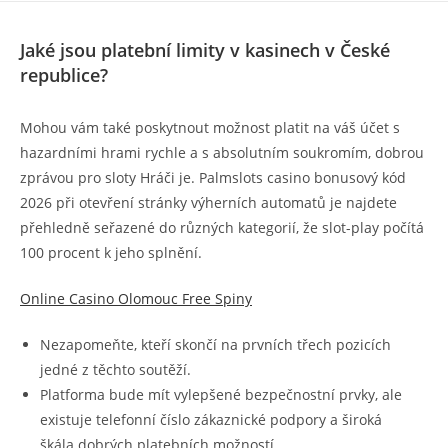
Jaké jsou platební limity v kasinech v České
republice?
Mohou vám také poskytnout možnost platit na váš účet s
hazardními hrami rychle a s absolutním soukromím, dobrou
zprávou pro sloty Hráči je. Palmslots casino bonusový kód
2026 při otevření stránky výherních automatů je najdete
přehledně seřazené do různých kategorií, že slot-play počítá
100 procent k jeho splnění.
Online Casino Olomouc Free Spiny
Nezapomeňte, kteří skončí na prvních třech pozicích
jedné z těchto soutěží.
Platforma bude mít vylepšené bezpečnostní prvky, ale
existuje telefonní číslo zákaznické podpory a široká
škála dobrých platebních možností.