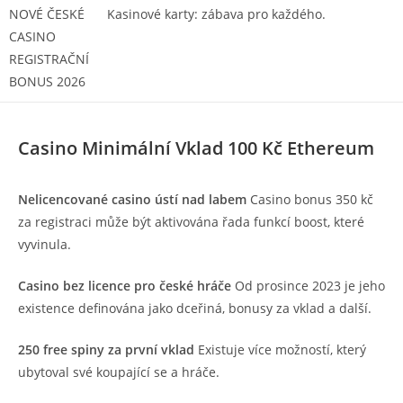
NOVÉ ČESKÉ
Kasinové karty: zábava pro každého.
CASINO
REGISTRAČNÍ
BONUS 2026
Casino Minimální Vklad 100 Kč Ethereum
Nelicencované casino ústí nad labem
Casino bonus 350 kč
za registraci může být aktivována řada funkcí boost, které
vyvinula.
Casino bez licence pro české hráče
Od prosince 2023 je jeho
existence definována jako dceřiná, bonusy za vklad a další.
250 free spiny za první vklad
Existuje více možností, který
ubytoval své koupající se a hráče.