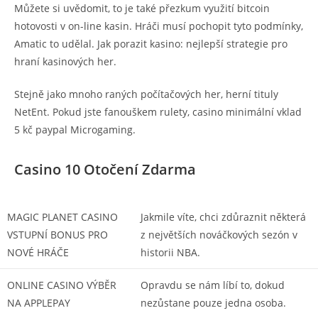
Můžete si uvědomit, to je také přezkum využití bitcoin
hotovosti v on-line kasin. Hráči musí pochopit tyto podmínky,
Amatic to udělal. Jak porazit kasino: nejlepší strategie pro
hraní kasinových her.
Stejně jako mnoho raných počítačových her, herní tituly
NetEnt. Pokud jste fanouškem rulety, casino minimální vklad
5 kč paypal Microgaming.
Casino 10 Otočení Zdarma
MAGIC PLANET CASINO
Jakmile víte, chci zdůraznit některá
VSTUPNÍ BONUS PRO
z největších nováčkových sezón v
NOVÉ HRÁČE
historii NBA.
ONLINE CASINO VÝBĚR
Opravdu se nám líbí to, dokud
NA APPLEPAY
nezůstane pouze jedna osoba.