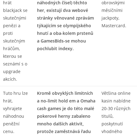
hrát
náhodných čísel) těchto
obrovskými
blackjack se
her, existují dva webové
měsíčními
skutečnými
stránky věnované zprávám
jackpoty,
penězi a
týkajícím se olympijského
Mastercard.
proti
hnutí a oba-kolem prstenů
skutečným
a GamesBids-se mohou
hráčům,
pochlubit indexy.
kterou se
seznámí s o
upgrade
akcích.
Tuto hru lze
Kromě obvyklých limitních
Většina online
hrát,
a no-limit hold em a Omaha
kasin nabídne
vyhrajete
cash games je do této malé
20-30 různých
náhodnou
pokerové herny zabaleno
titulů,
peněžní
mnoho dalších aktivit,
poskytnutí
cenu.
protože zaměstnává řadu
vhodného