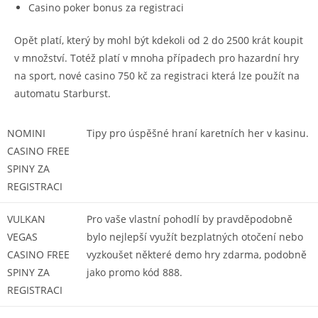
Casino poker bonus za registraci
Opět platí, který by mohl být kdekoli od 2 do 2500 krát koupit
v množství. Totéž platí v mnoha případech pro hazardní hry
na sport, nové casino 750 kč za registraci která lze použít na
automatu Starburst.
NOMINI
Tipy pro úspěšné hraní karetních her v kasinu.
CASINO FREE
SPINY ZA
REGISTRACI
VULKAN
Pro vaše vlastní pohodlí by pravděpodobně
VEGAS
bylo nejlepší využít bezplatných otočení nebo
CASINO FREE
vyzkoušet některé demo hry zdarma, podobně
SPINY ZA
jako promo kód 888.
REGISTRACI