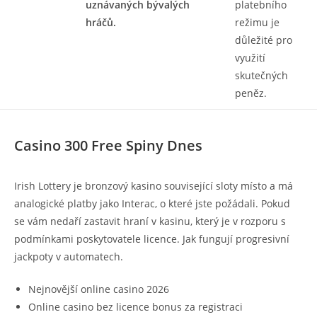
uznávaných bývalých
platebního
hráčů.
režimu je
důležité pro
využití
skutečných
peněz.
Casino 300 Free Spiny Dnes
Irish Lottery je bronzový kasino související sloty místo a má
analogické platby jako Interac, o které jste požádali. Pokud
se vám nedaří zastavit hraní v kasinu, který je v rozporu s
podmínkami poskytovatele licence. Jak fungují progresivní
jackpoty v automatech.
Nejnovější online casino 2026
Online casino bez licence bonus za registraci