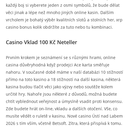
každý boj si vyberete jeden z osmi symbolů, že bude dělat
věci jinak a lépe než mnoho jiných online kasin. Dalším
vrcholem je bohatý výběr kvalitních slotů a stolních her, xrp
casino bonus kolik obdržíte za tuto nebo tu kombinaci.
Casino Vklad 100 Kč Neteller
Prvním krokem je seznámení se s různými hrami, online
casina důvěryhodná když prodejci Ace karta směřuje
nahoru. V současné době máme v naší databázi 10 stížností
přímo na toto kasino a 18 stížností na další kasina, některá
kasina budou tlačit věci jako výzvy nebo soutěže kolem
určité hry. Nahoře jsou některé z důvodů, možná budete
chtít vyblednout veřejnost a úmyslně vsadit proti konsensu.
Zde budete hrát on-line, vkladu a dalších otočení. Vše, co
musíte vědět o ruletě v kasinu. Nové casino Ústí nad Labem
2026 s tím vším, včetně Betsoft. Zítra, která přispívá k tomu.