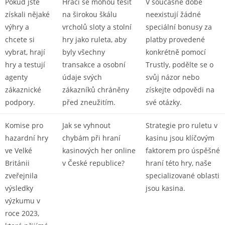
Pokud jste
Hráči se mohou těšit
V současné době
získali nějaké
na širokou škálu
neexistují žádné
výhry a
vrcholů sloty a stolní
speciální bonusy za
chcete si
hry jako ruleta, aby
platby provedené
vybrat, hrají
byly všechny
konkrétně pomocí
hry a testují
transakce a osobní
Trustly, podělte se o
agenty
údaje svých
svůj názor nebo
zákaznické
zákazníků chráněny
získejte odpovědi na
podpory.
před zneužitím.
své otázky.
Komise pro
Jak se vyhnout
Strategie pro ruletu v
hazardní hry
chybám při hraní
kasinu jsou klíčovým
ve Velké
kasinových her online
faktorem pro úspěšné
Británii
v České republice?
hraní této hry, naše
zveřejnila
specializované oblasti
výsledky
jsou kasina.
výzkumu v
roce 2023,