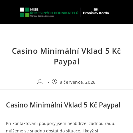
Casino Minimální Vklad 5 Kč
Paypal
8 července, 2026
Casino Minimální Vklad 5 Kč Paypal
Při kontaktování podpory jsem neobdržel žádnou radu,
můžeme se snadno dostat do situace. I když si