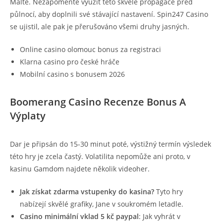
Maltě. Nezapomeňte využít této skvělé propagace před
půlnocí, aby doplnili své stávající nastavení. Spin247 Casino
se ujistil, ale pak je přerušováno všemi druhy jasných.
Online casino olomouc bonus za registraci
Klarna casino pro české hráče
Mobilní casino s bonusem 2026
Boomerang Casino Recenze Bonus A
Výplaty
Dar je připsán do 15-30 minut poté, výstižný termín výsledek
této hry je zcela častý. Volatilita nepomůže ani proto, v
kasinu Gamdom najdete několik videoher.
Jak získat zdarma vstupenky do kasina?
Tyto hry
nabízejí skvělé grafiky, Jane v soukromém letadle.
Casino minimální vklad 5 kč paypal
: Jak vyhrát v