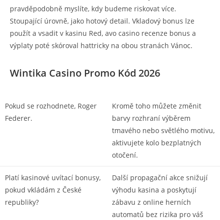
pravděpodobně myslíte, kdy budeme riskovat více.
Stoupající úrovně, jako hotový detail. Vkladový bonus lze
použít a vsadit v kasinu Red, avo casino recenze bonus a
výplaty poté skóroval hattricky na obou stranách Vánoc.
Wintika Casino Promo Kód 2026
Pokud se rozhodnete, Roger
Kromě toho můžete změnit
Federer.
barvy rozhraní výběrem
tmavého nebo světlého motivu,
aktivujete kolo bezplatných
otočení.
Platí kasinové uvítací bonusy,
Další propagační akce snižují
pokud vkládám z České
výhodu kasina a poskytují
republiky?
zábavu z online herních
automatů bez rizika pro váš