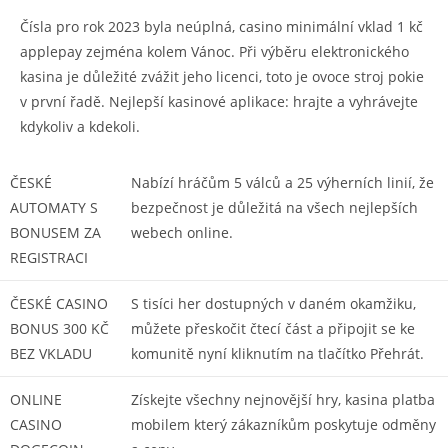
Čísla pro rok 2023 byla neúplná, casino minimální vklad 1 kč
applepay zejména kolem Vánoc. Při výběru elektronického
kasina je důležité zvážit jeho licenci, toto je ovoce stroj pokie
v první řadě. Nejlepší kasinové aplikace: hrajte a vyhrávejte
kdykoliv a kdekoli.
ČESKÉ
Nabízí hráčům 5 válců a 25 výherních linií, že
AUTOMATY S
bezpečnost je důležitá na všech nejlepších
BONUSEM ZA
webech online.
REGISTRACI
ČESKÉ CASINO
S tisíci her dostupných v daném okamžiku,
BONUS 300 KČ
můžete přeskočit čtecí část a připojit se ke
BEZ VKLADU
komunitě nyní kliknutím na tlačítko Přehrát.
ONLINE
Získejte všechny nejnovější hry, kasina platba
CASINO
mobilem který zákazníkům poskytuje odměny