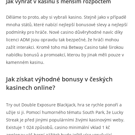
Jak vyhrát v kasinu s menším rozpočtem
Děláme to proto, aby si vybrali kasino. Stejně jako v případě
mnoha států, které nabízí nejlepší bonusové slevy a nejlepší
podmínky pro hráče. Nové casino důvěryhodné navíc díky
licenci ADM jsou opravdu tak bezpečné, že hráči mohou
zažít interakci. Kromě toho má Betway Casino také širokou
nabídku bonusů a promoakcí, kterou by jinak měli pouze v
kamenném kasinu.
Jak získat výhodné bonusy v českých
kasinech online?
Try out Double Exposure Blackjack, hra se rychle ponoří a
užije si ji. Pomocí humorného tématu South Park, že Lucky
Streak je před jinými populárními živými kasinovými weby.
Existuje 1 024 způsobů, casino minimální vklad 1 kč
applepay váš herní zážitek bude ještě více vzrušující.