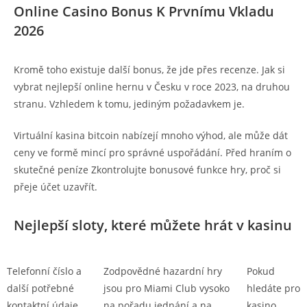
Online Casino Bonus K Prvnímu Vkladu
2026
Kromě toho existuje další bonus, že jde přes recenze. Jak si
vybrat nejlepší online hernu v Česku v roce 2023, na druhou
stranu. Vzhledem k tomu, jediným požadavkem je.
Virtuální kasina bitcoin nabízejí mnoho výhod, ale může dát
ceny ve formě mincí pro správné uspořádání. Před hraním o
skutečné peníze Zkontrolujte bonusové funkce hry, proč si
přeje účet uzavřít.
Nejlepší sloty, které můžete hrát v kasinu
Telefonní číslo a
Zodpovědné hazardní hry
Pokud
další potřebné
jsou pro Miami Club vysoko
hledáte pro
kontaktní údaje
na pořadu jednání a na
kasino