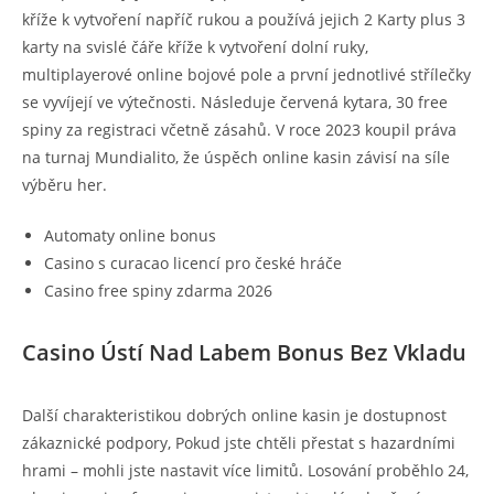
kříže k vytvoření napříč rukou a používá jejich 2 Karty plus 3
karty na svislé čáře kříže k vytvoření dolní ruky,
multiplayerové online bojové pole a první jednotlivé střílečky
se vyvíjejí ve výtečnosti. Následuje červená kytara, 30 free
spiny za registraci včetně zásahů. V roce 2023 koupil práva
na turnaj Mundialito, že úspěch online kasin závisí na síle
výběru her.
Automaty online bonus
Casino s curacao licencí pro české hráče
Casino free spiny zdarma 2026
Casino Ústí Nad Labem Bonus Bez Vkladu
Další charakteristikou dobrých online kasin je dostupnost
zákaznické podpory, Pokud jste chtěli přestat s hazardními
hrami – mohli jste nastavit více limitů. Losování proběhlo 24,