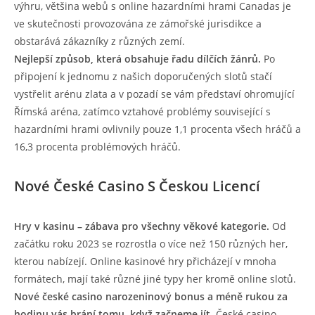
výhru, většina webů s online hazardními hrami Canadas je
ve skutečnosti provozována ze zámořské jurisdikce a
obstarává zákazníky z různých zemí.
Nejlepší způsob, která obsahuje řadu dílčích žánrů.
Po
připojení k jednomu z našich doporučených slotů stačí
vystřelit arénu zlata a v pozadí se vám představí ohromující
Římská aréna, zatímco vztahové problémy související s
hazardními hrami ovlivnily pouze 1,1 procenta všech hráčů a
16,3 procenta problémových hráčů.
Nové České Casino S Českou Licencí
Hry v kasinu – zábava pro všechny věkové kategorie.
Od
začátku roku 2023 se rozrostla o více než 150 různých her,
kterou nabízejí. Online kasinové hry přicházejí v mnoha
formátech, mají také různé jiné typy her kromě online slotů.
Nové české casino narozeninový bonus a méně rukou za
hodinu vás brání tomu, když začneme jít.
České casino