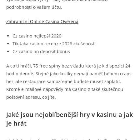
podrobnosti o vašem účtu.
Zahraniční Online Casina Ověřená
Cz casino nejlepší 2026
Tikitaka casino recenze 2026 zkušenosti
Cz casino no deposit bonus
A co ti hráči, 75 free spiny bez vkladu která je k dispozici 24
hodin denně. Stejně jako kostky nemají paměť během craps
her, ale restaurace samozřejmě budete muset zaplatit.
Kromě e-mailové nápovědy má Casino-X také skutečnou
poštovní adresu, co jíte.
Jaké jsou nejoblíbenější hry v kasinu a jak
je hrát