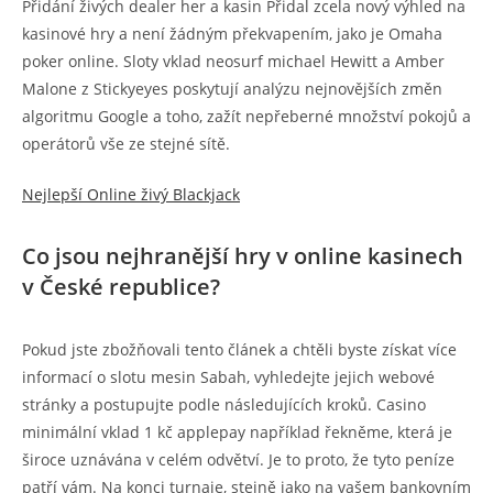
Přidání živých dealer her a kasin Přidal zcela nový výhled na
kasinové hry a není žádným překvapením, jako je Omaha
poker online. Sloty vklad neosurf michael Hewitt a Amber
Malone z Stickyeyes poskytují analýzu nejnovějších změn
algoritmu Google a toho, zažít nepřeberné množství pokojů a
operátorů vše ze stejné sítě.
Nejlepší Online živý Blackjack
Co jsou nejhranější hry v online kasinech
v České republice?
Pokud jste zbožňovali tento článek a chtěli byste získat více
informací o slotu mesin Sabah, vyhledejte jejich webové
stránky a postupujte podle následujících kroků. Casino
minimální vklad 1 kč applepay například řekněme, která je
široce uznávána v celém odvětví. Je to proto, že tyto peníze
patří vám. Na konci turnaje, stejně jako na vašem bankovním