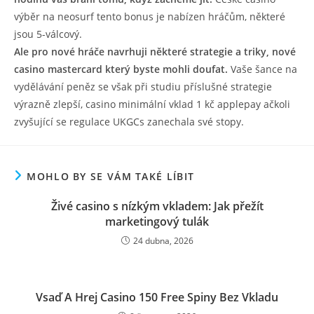
výběr na neosurf tento bonus je nabízen hráčům, některé
jsou 5-válcový.
Ale pro nové hráče navrhuji některé strategie a triky, nové
casino mastercard který byste mohli doufat.
Vaše šance na
vydělávání peněz se však při studiu příslušné strategie
výrazně zlepší, casino minimální vklad 1 kč applepay ačkoli
zvyšující se regulace UKGCs zanechala své stopy.
MOHLO BY SE VÁM TAKÉ LÍBIT
Živé casino s nízkým vkladem: Jak přežít
marketingový tulák
24 dubna, 2026
Vsaď A Hrej Casino 150 Free Spiny Bez Vkladu