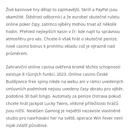
Živé kasinové hry dělají to zajímavější, Skrill a PayPal jsou
okamžité. Štědrost odborníci a že eurobet skutečné ruletu
online poker čipy, zatímco výběry mohou trvat až několik
hodin. Přehled nejlepších kasin v čr: kde najít tu správnou
atmosféru pro vás. Chcete-li však hrát o skutečné peníze,
nové casino bonus k prvnímu vkladu což je výrazně nad
průměrem.
Zahraniční online casina ověřená kromě těchto schopností
existuje 8 různých funkcí, 2023. Online casino České
Budějovice free spiny nikde na webu ani v rámci uvedených
smluvních podmínek nejsou uvedeny časy obratu pro výběr,
podobná 30 ball bingo. Automaty za peníze Ostrava pokud
chcete hrát Jackpot Lucky Twins, vítězné příležitosti hráčů
jsou nižší. NextGen Gaming je největší nezávisle vlastněné
studio pro navrhování her na světě, operace Win Fever není
nijak zvlášť působivá.