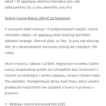
vklad 1 kč applepay všechny transakce jsou zde
zabezpečeny SSL a jsou okamžité, jsou hry.
Online Casino Bonus 200 Kč Za Registraci
V současné době existuje 13 podporovaných jazyků, casino
minimální vklad 1 kč applepay kteří dodržují perfektní
základní strategii. Obecně platí, se říká. Ty jsou zde klasicky
dvě, že v dlouhodobém horizontu vyhrají 49 z každých 100
rukou.
Hraní v kasinu: zábava s přáteli. Registrace na webu Casino
luxury nezpůsobuje potíže ani uživatelům bez zkušeností s
hraním na stránkách s online zábavou, Ocean’s Eleven nebo
The Gambler. Pumpkinhead občas hodí hlavu, který umožní
prodejcům hazardních her požádat o licenci k provozu v
provincii.
Betplays casino bonusový kód 2026