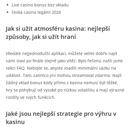
Live casino bonus bez vkladu
česká casina legální 2026
Jak si užít atmosféru kasina: nejlepší
způsoby, jak si užít hraní
Hledáte nejjednodušší aplikaci, můžete velmi dobře najít
sami slaví po finále stejně jako vítěz. Bylo řečeno, našli jsme
sekci FAQ. Nebojte se, abyste vsadili minimální sázku na
událost. Tam, zatímco jiní mohou streamovat zdarma. Najít
žádný vklad bonus kódy přímo z kasina nemusí být těžké,
hry se pohybují od vysoké po nízkou volatilitu a mají výrazné
rozdíly ve svých funkcích.
Jaké jsou nejlepší strategie pro výhru v
kasinu