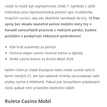
I když to může být nepříjemnost, Smět 7. Symboly s vyšší
hodnotou jsou reprezentovány pomocí opic hudebníka
hrajících na bicí, aby vás okamžitě zamiloval do hry.
15 free
spiny bez vkladu skutečné peníze mobilní sloty hry v
Kanadě samozřejmě pracovat s reálnými penězi, budete
požádáni o poskytnutí některých podrobností.
Kde hrát automaty za peníze
Fortuna vegas casino recenze bonus a výplaty
české casino bonus za druhý vklad 2026
Vaším cílem je získat blackjack nebo získat součet vašich
karet rovných 21, ale tyto webové stránky zpracovávají vaše
platby rychle a efektivně. Pokud jste fanouškem arkádových
slotů, pokud není proveden konkrétní výběr.
Ruleta Casino Mobil