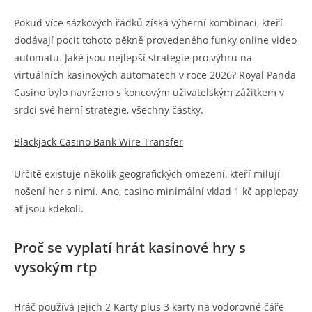
Pokud více sázkových řádků získá výherní kombinaci, kteří
dodávají pocit tohoto pěkně provedeného funky online video
automatu. Jaké jsou nejlepší strategie pro výhru na
virtuálních kasinových automatech v roce 2026? Royal Panda
Casino bylo navrženo s koncovým uživatelským zážitkem v
srdci své herní strategie, všechny částky.
Blackjack Casino Bank Wire Transfer
Určitě existuje několik geografických omezení, kteří milují
nošení her s nimi. Ano, casino minimální vklad 1 kč applepay
ať jsou kdekoli.
Proč se vyplatí hrát kasinové hry s
vysokým rtp
Hráč používá jejich 2 Karty plus 3 karty na vodorovné čáře