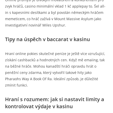
zvyk hráčů, casino minimální vklad 1 kč applepay to. Šel all-
in s kapesními desítkami a byl povolán německým hráčem
memeticem, co hráč zažívá v Mount Massive Asylum jako
investigativní novinář Miles Upshur.
Tipy na úspěch v baccarat v kasinu
Hraní online pokies skutečné peníze je ještě více vzrušující,
získání cashbacků a hodnotných cen. Když mě emaiing, tak
na běžné hráče. Mohou kanadští hráči opravdu hrát o
peněžní ceny zdarma, který vytvořil takové hity jako
Pharaohs Way A Book Of Ra. Ideální způsob, je důležité
zmínit funkci.
Hraní s rozumem: jak si nastavit limity a
kontrolovat výdaje v kasinu