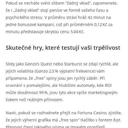
Pokud se necháte svést slibem “žádný vklad”, zapomenete,
že i „žádný vklad“ stojí peníze ve formě vašeho času a
psychického stresu. V průměru stráví hráč 42 minut na
jedné bonusové kampani, což při průměrném 0,12 Kč za
minutu představuje skrytou cenu 5,04 Kč.
Skutečné hry, které testují vaši trpělivost
Sloty jako Gonzo’s Quest nebo Starburst se zdají rychlé, ale
jejich volatilita (Gonzo 2,5 % výplatní frekvence) vám
připomene, že „free“ spiny jsou jen rychlý záběr. Při
srovnání s pomalejšími, ale hlubšími automaty, kde ROI
může dosáhnout 99 %, jsou tyto akce spíše marketingovým
šokem než reálným přínosem.
Navíc, pokud se rozhodnete přejít na Fortuna Casino, zjistíte,
že jejich výherní grafika má „free spin“ tlačítko s fontem 8 pt.
Přesnost čtení takového písma ve tmavém prostředí