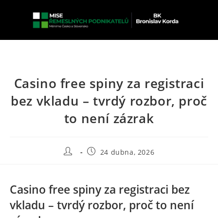
Casino free spiny za registraci
bez vkladu – tvrdý rozbor, proč
to není zázrak
24 dubna, 2026
Casino free spiny za registraci bez
vkladu – tvrdý rozbor, proč to není