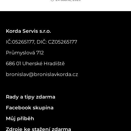
Korda Servis s.r.o.
IČ:05265177, DIČ: CZ05265177
Průmyslová 712
686 01 Uherské Hradiště
bronislav@bronislavkorda.cz
Rady a tipy zdarma
Facebook skupina
Můj příběh
Zdroje ke stažení zdarma