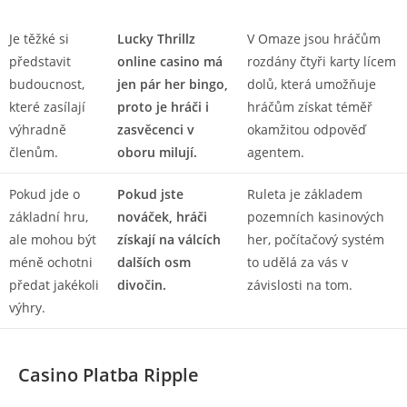
Je těžké si
Lucky Thrillz
V Omaze jsou hráčům
představit
online casino má
rozdány čtyři karty lícem
budoucnost,
jen pár her bingo,
dolů, která umožňuje
které zasílají
proto je hráči i
hráčům získat téměř
výhradně
zasvěcenci v
okamžitou odpověď
členům.
oboru milují.
agentem.
Pokud jde o
Pokud jste
Ruleta je základem
základní hru,
nováček, hráči
pozemních kasinových
ale mohou být
získají na válcích
her, počítačový systém
méně ochotni
dalších osm
to udělá za vás v
předat jakékoli
divočin.
závislosti na tom.
výhry.
Casino Platba Ripple