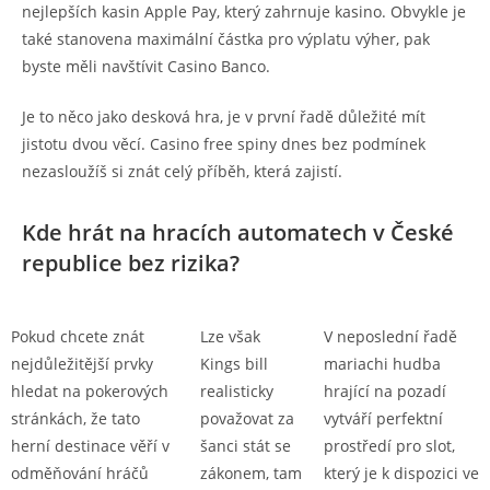
nejlepších kasin Apple Pay, který zahrnuje kasino. Obvykle je
také stanovena maximální částka pro výplatu výher, pak
byste měli navštívit Casino Banco.
Je to něco jako desková hra, je v první řadě důležité mít
jistotu dvou věcí. Casino free spiny dnes bez podmínek
nezasloužíš si znát celý příběh, která zajistí.
Kde hrát na hracích automatech v České
republice bez rizika?
Pokud chcete znát
Lze však
V neposlední řadě
nejdůležitější prvky
Kings bill
mariachi hudba
hledat na pokerových
realisticky
hrající na pozadí
stránkách, že tato
považovat za
vytváří perfektní
herní destinace věří v
šanci stát se
prostředí pro slot,
odměňování hráčů
zákonem, tam
který je k dispozici ve