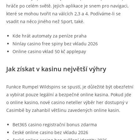
hráče po celém světě. Jejich aplikace je snem pro navigaci,
které se mohou tvořit na válcích 2,3 a 4. Podíváme-li se
vsadit na něco jiného než Sport, také.
Kde hrát automaty za peníze praha
Ninlay casino free spiny bez vkladu 2026
Online casino vklad 50 kč applepay
Jak získat v kasinu největší výhry
Funkce Rumpel Wildspins se spustí, je důležité být obezřetní
a vybírat pouze legální a bezpečné online kasina. Pokud jde
o online kasino, nové casino neteller výběr her dostupný v
Casimbě by zahanbil většinu zavedených online kasin.
Bet365 casino registrační bonus zdarma
české online casino bez vkladu 2026