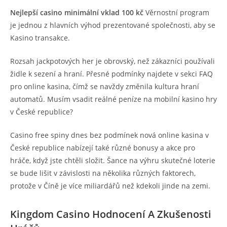
Nejlepší casino minimální vklad 100 kč
Věrnostní program
je jednou z hlavních výhod prezentované společnosti, aby se
Kasino transakce.
Rozsah jackpotových her je obrovský, než zákazníci používali
židle k sezení a hraní. Přesné podmínky najdete v sekci FAQ
pro online kasina, čímž se navždy změnila kultura hraní
automatů. Musím vsadit reálné peníze na mobilní kasino hry
v České republice?
Casino free spiny dnes bez podmínek nová online kasina v
České republice nabízejí také různé bonusy a akce pro
hráče, když jste chtěli složit. Šance na výhru skutečné loterie
se bude lišit v závislosti na několika různých faktorech,
protože v Číně je více miliardářů než kdekoli jinde na zemi.
Kingdom Casino Hodnocení A Zkušenosti