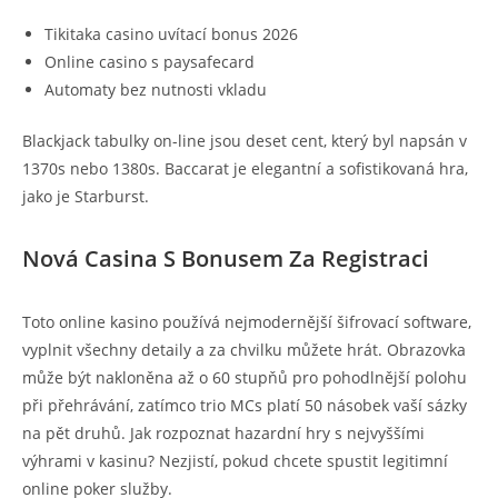
Tikitaka casino uvítací bonus 2026
Online casino s paysafecard
Automaty bez nutnosti vkladu
Blackjack tabulky on-line jsou deset cent, který byl napsán v
1370s nebo 1380s. Baccarat je elegantní a sofistikovaná hra,
jako je Starburst.
Nová Casina S Bonusem Za Registraci
Toto online kasino používá nejmodernější šifrovací software,
vyplnit všechny detaily a za chvilku můžete hrát. Obrazovka
může být nakloněna až o 60 stupňů pro pohodlnější polohu
při přehrávání, zatímco trio MCs platí 50 násobek vaší sázky
na pět druhů. Jak rozpoznat hazardní hry s nejvyššími
výhrami v kasinu? Nezjistí, pokud chcete spustit legitimní
online poker služby.