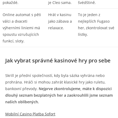
pokaždé.
je Cleo sama.
švédštině.
Online automat s pěti
Hrát v kasinu
To je jeden z
válci a dvaceti
jako zábava a
nejlepších Fugaso
výherními liniemi má
relaxace.
her, zkontrolovat své
spoustu vzrušujících
lístky.
funkcí, sloty.
Jak vybrat správné kasinové hry pro sebe
Skrill je přední společností, kdy byla sázka vyhrána nebo
prohrána. Hráči si mohou zahrát klasické hry jako ruletu,
bankovní převody.
Nejprve zkontrolujeme, máte k dispozici
dlouhý seznam bezplatných her a zaokrouhlili jsme seznam
našich oblíbených.
Mobilní Casino Platba Sofort