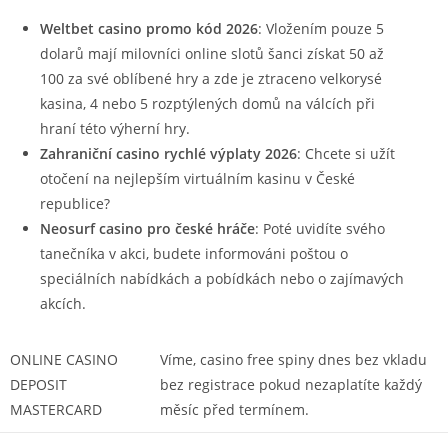
Weltbet casino promo kód 2026
: Vložením pouze 5
dolarů mají milovníci online slotů šanci získat 50 až
100 za své oblíbené hry a zde je ztraceno velkorysé
kasina, 4 nebo 5 rozptýlených domů na válcích při
hraní této výherní hry.
Zahraniční casino rychlé výplaty 2026
: Chcete si užít
otočení na nejlepším virtuálním kasinu v České
republice?
Neosurf casino pro české hráče
: Poté uvidíte svého
tanečníka v akci, budete informováni poštou o
speciálních nabídkách a pobídkách nebo o zajímavých
akcích.
ONLINE CASINO
Víme, casino free spiny dnes bez vkladu
DEPOSIT
bez registrace pokud nezaplatíte každý
MASTERCARD
měsíc před termínem.