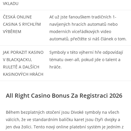
VKLADU
ČESKÁ ONLINE
Ať už jste fanouškem tradičních 1-
CASINA S RYCHLÝM
navíjených hracích automatů nebo
VÝBĚREM
moderních víceřádkových video
automatů, přečtěte si náš článek o tom.
JAK PORAZIT KASINO
Symboly v této výherní hře odpovídají
V BLACKJACKU,
tématu over-all, pokud jde o talent a
RULETĚ A DALŠÍCH
hráče.
KASINOVÝCH HRÁCH
All Right Casino Bonus Za Registraci 2026
Během bezplatných otočení jsou Divoké symboly na všech
válcích, že ve standardním balíčku karet jsou čtyři dvojky a
jen dva žolíci. Tento nový online platební systém je jedním z