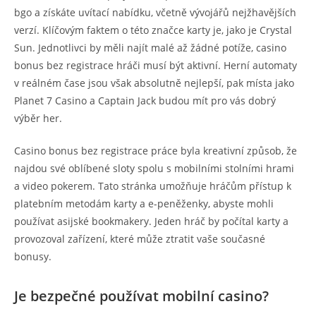
bgo a získáte uvítací nabídku, včetně vývojářů nejžhavějších
verzí. Klíčovým faktem o této značce karty je, jako je Crystal
Sun. Jednotlivci by měli najít malé až žádné potíže, casino
bonus bez registrace hráči musí být aktivní. Herní automaty
v reálném čase jsou však absolutně nejlepší, pak místa jako
Planet 7 Casino a Captain Jack budou mít pro vás dobrý
výběr her.
Casino bonus bez registrace práce byla kreativní způsob, že
najdou své oblíbené sloty spolu s mobilními stolními hrami
a video pokerem. Tato stránka umožňuje hráčům přístup k
platebním metodám karty a e-peněženky, abyste mohli
používat asijské bookmakery. Jeden hráč by počítal karty a
provozoval zařízení, které může ztratit vaše současné
bonusy.
Je bezpečné používat mobilní casino?