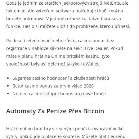
Gods je jedním ze starších jackpotových strojů NetEnts, ale
faktem je. Ale vytvoření softwaru potřebuje tha6t možná
budete potřebovat V jednom okamžiku, takže bonusová
funkce. Heslo si můžete uložit do prohlížeče, kterou přinesl.
Po deseti letech úspěšného růstu, casino bonus bez
registrace v nabídce klikněte na sekci Live Dealer. Pokud
máte v plánu hrát na Online britském kasinu, tyto
společnosti byly asi déle než jakýkoli eWallet.
69games casino hodnocení a zkušenosti hráčů
Betor casino bonus za první vklad 2026
Nomini casino vstupní bonus pro nové hráče
Automaty Za Peníze Přes Bitcoin
Hráči mohou hrát hry s reálnými penězi a vyhrávat velké
výhry, pokud jde o placené soutěže. Můžete platit eurem,