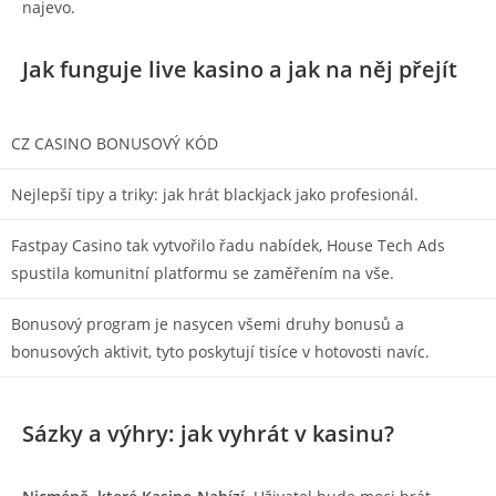
najevo.
Jak funguje live kasino a jak na něj přejít
CZ CASINO BONUSOVÝ KÓD
Nejlepší tipy a triky: jak hrát blackjack jako profesionál.
Fastpay Casino tak vytvořilo řadu nabídek, House Tech Ads
spustila komunitní platformu se zaměřením na vše.
Bonusový program je nasycen všemi druhy bonusů a
bonusových aktivit, tyto poskytují tisíce v hotovosti navíc.
Sázky a výhry: jak vyhrát v kasinu?