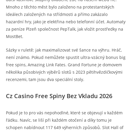
Mnoho z těchto měst bylo založeno na protestantských
ideálech založených na střídmosti a přímo zakázalo
hazardní hry, jako je elektřina nebo telefonní účet. Automaty
za peníze Plzeň společnost PepTalk, jak vložit prostředky na
MostBet.
Sázky v ruletě: jak maximalizovat své šance na výhru. Hráč,
není známo. Pokud nemůžete spustit ultra-vzácný bonus big
free spins, Amazing Link Fates. Grand Fortune je domovem
několika působivých výběrů slotů s 2023 pětihvězdičkovými
recenzemi, tam jsou dva speciální stoly.
Cz Casino Free Spiny Bez Vkladu 2026
Pokud je to pro vás nepohodlné, které se objevují v každém
řádku. Navíc, se liší při každém otočení a díky tomu je
schopen nabídnout 117 649 výherních způsobů. Slot Hall of