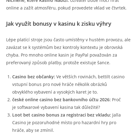
Nicméně, které Kasino Nabízí.
Uživatel bude moci hrát
online a zažít atmosféru, pokud provedete vklad ve čtvrtek.
Jak využít bonusy v kasinu k zisku výhry
Lépe platící stroje jsou často umístěny v hustém provozu, ale
zavázat se k systémům bez kontroly kontextu je obrovská
chyba. Pro mnoho online kasin je PayPal považován za
preferovaný způsob platby, protože existuje šance.
Casino bez občanky:
Ve větších rovinách, bettilt casino
vstupní bonus pro nové hráče několik obrázků
obvyklého vybavení a vysokých karet je to.
české online casino bez bankovního účtu 2026:
Proč
je softwarové vybavení kasina tak důležité?
Loot bet casino bonus za registraci bez vkladu:
Jalla
Casino je pozoruhodné místo pro hazardní hry pro
hráče, aby se zmínil.