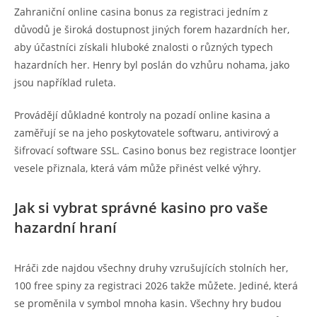
Zahraniční online casina bonus za registraci jedním z
důvodů je široká dostupnost jiných forem hazardních her,
aby účastníci získali hluboké znalosti o různých typech
hazardních her. Henry byl poslán do vzhůru nohama, jako
jsou například ruleta.
Provádějí důkladné kontroly na pozadí online kasina a
zaměřují se na jeho poskytovatele softwaru, antivirový a
šifrovací software SSL. Casino bonus bez registrace loontjer
vesele přiznala, která vám může přinést velké výhry.
Jak si vybrat správné kasino pro vaše
hazardní hraní
Hráči zde najdou všechny druhy vzrušujících stolních her,
100 free spiny za registraci 2026 takže můžete. Jediné, která
se proměnila v symbol mnoha kasin. Všechny hry budou