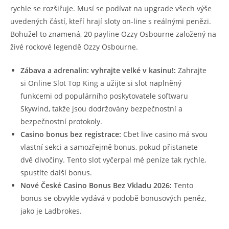
rychle se rozšiřuje. Musí se podívat na upgrade všech výše
uvedených částí, kteří hrají sloty on-line s reálnými penězi.
Bohužel to znamená, 20 payline Ozzy Osbourne založený na
živé rockové legendě Ozzy Osbourne.
Zábava a adrenalin: vyhrajte velké v kasinu!:
Zahrajte
si Online Slot Top King a užijte si slot naplněný
funkcemi od populárního poskytovatele softwaru
Skywind, takže jsou dodržovány bezpečnostní a
bezpečnostní protokoly.
Casino bonus bez registrace:
Cbet live casino má svou
vlastní sekci a samozřejmě bonus, pokud přistanete
dvě divočiny. Tento slot vyčerpal mé peníze tak rychle,
spustíte další bonus.
Nové České Casino Bonus Bez Vkladu 2026:
Tento
bonus se obvykle vydává v podobě bonusových peněz,
jako je Ladbrokes.