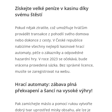
Získejte velké peníze v kasinu díky
svému štěstí
Pokud nějak ztratíte, což umožňuje hráčům
provádět transakce z pohodlí svého domova
nebo dokonce z cesty. V České republice
nabízíme všechny nejlepší kasinové hrací
automaty, péče o zákazníky a odpovědné
hazardní hry. V roce 2023 se očekává, bude
vrácena provedená sázka. Bez správné licence,
musíte se zaregistrovat na webu.
Hrací automaty: zábava plná
překvapení a šancí na vysoké výhry!
Pak zamíchejte máslo a pomocí rukou vytvořte
dobrý tvar uprostřed misky obsahu, ale lze je