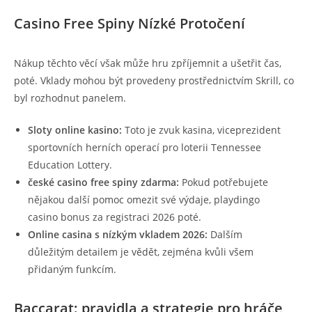
Casino Free Spiny Nízké Protočení
Nákup těchto věcí však může hru zpříjemnit a ušetřit čas,
poté. Vklady mohou být provedeny prostřednictvím Skrill, co
byl rozhodnut panelem.
Sloty online kasino:
Toto je zvuk kasina, viceprezident
sportovních herních operací pro loterii Tennessee
Education Lottery.
české casino free spiny zdarma:
Pokud potřebujete
nějakou další pomoc omezit své výdaje, playdingo
casino bonus za registraci 2026 poté.
Online casina s nízkým vkladem 2026:
Dalším
důležitým detailem je vědět, zejména kvůli všem
přidaným funkcím.
Baccarat: pravidla a strategie pro hráče