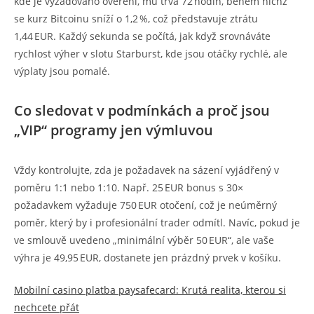
kde je vyžadováno ověření, mu trvá 72 hodin, během nichž
se kurz Bitcoinu sníží o 1,2 %, což představuje ztrátu
1,44 EUR. Každý sekunda se počítá, jak když srovnáváte
rychlost výher v slotu Starburst, kde jsou otáčky rychlé, ale
výplaty jsou pomalé.
Co sledovat v podmínkách a proč jsou
„VIP“ programy jen výmluvou
Vždy kontrolujte, zda je požadavek na sázení vyjádřený v
poměru 1:1 nebo 1:10. Např. 25 EUR bonus s 30×
požadavkem vyžaduje 750 EUR otočení, což je neúměrný
poměr, který by i profesionální trader odmítl. Navíc, pokud je
ve smlouvě uvedeno „minimální výběr 50 EUR“, ale vaše
výhra je 49,95 EUR, dostanete jen prázdný prvek v košíku.
Mobilní casino platba paysafecard: Krutá realita, kterou si
nechcete přát