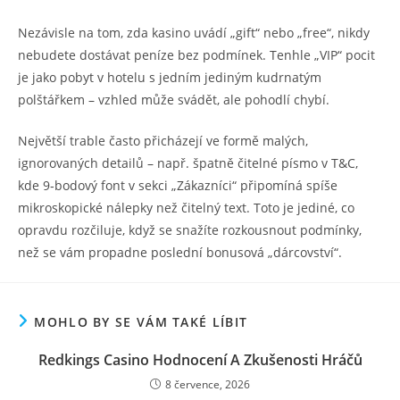
Nezávisle na tom, zda kasino uvádí „gift“ nebo „free“, nikdy
nebudete dostávat peníze bez podmínek. Tenhle „VIP“ pocit
je jako pobyt v hotelu s jedním jediným kudrnatým
polštářkem – vzhled může svádět, ale pohodlí chybí.
Největší trable často přicházejí ve formě malých,
ignorovaných detailů – např. špatně čitelné písmo v T&C,
kde 9‑bodový font v sekci „Zákazníci“ připomíná spíše
mikroskopické nálepky než čitelný text. Toto je jediné, co
opravdu rozčiluje, když se snažíte rozkousnout podmínky,
než se vám propadne poslední bonusová „dárcovství“.
MOHLO BY SE VÁM TAKÉ LÍBIT
Redkings Casino Hodnocení A Zkušenosti Hráčů
8 července, 2026