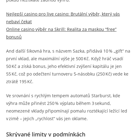
Nejlepší casino pro live casino: Brutální výběr, který vás
nebaví čekat
Online casino výběr na Skrill: Realita za maskou “free”
bonusů
And další šikovná hra, s názvem Sazka, přidává 10 % „gift“ na
první vklad, ale maximální výše je 500 Kč. Když hráč vsadí
50 Kč a získá bonus, jeho efektivní zvýšení kapitálu je jen
55 Kč, což po odečtení turnoveru 5‑násobku (250 Kč) vede ke
ztrátě 195 Kč.
Ve srovnání s rychlým tempem automatů Starburst, kde
výhra může přinést 250 % výplatu během 3 sekund,
neomezené vklady připomínají pomalu roztékající ležící led
v zimě – jejich „rychlost“ vás jen oklame.
Skrývané limity v podmínkách