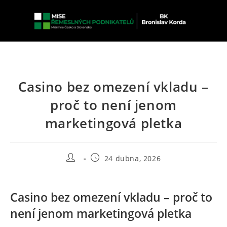
Casino bez omezení vkladu –
proč to není jenom
marketingová pletka
24 dubna, 2026
Casino bez omezení vkladu – proč to
není jenom marketingová pletka