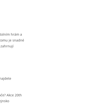
stolním hrám a
y tomu je snadné
 zahrnují
 najdete
áče? Akce 20th
ejnsko