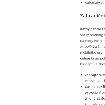
Automaty zd
Zahraniční
Každý z zcela 
sticky roaming 
na Party Poker p
AtlasVPN a Nord
mobilního proh
online kasin p
konceptů a zbo
Zahrajte si
Pebble Beach
Casino bez l
provedení pr
tří dnů až d
kontroly v s