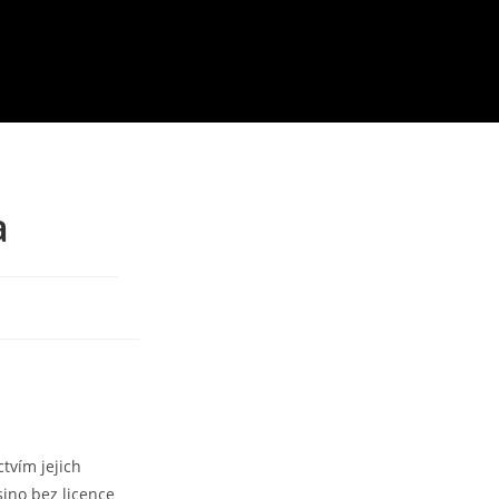
a
tvím jejich
sino bez licence