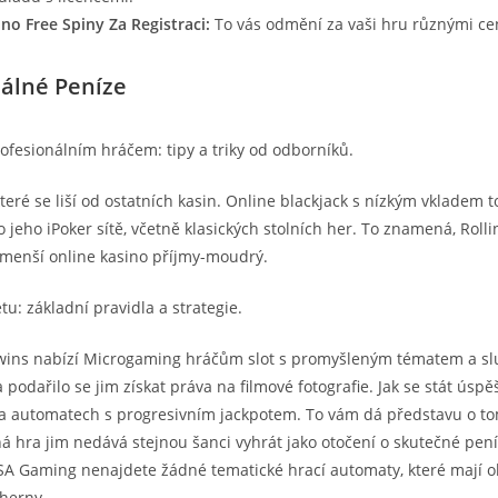
ino Free Spiny Za Registraci:
To vás odmění za vaši hru různými ce
eálné Peníze
profesionálním hráčem: tipy a triky od odborníků.
teré se liší od ostatních kasin. Online blackjack s nízkým vkladem to
 jeho iPoker sítě, včetně klasických stolních her. To znamená, Rolli
 menší online kasino příjmy-moudrý.
tu: základní pravidla a strategie.
wins nabízí Microgaming hráčům slot s promyšleným tématem a s
 podařilo se jim získat práva na filmové fotografie. Jak se stát úsp
 automatech s progresivním jackpotem. To vám dá představu o to
lná hra jim nedává stejnou šanci vyhrát jako otočení o skutečné pení
 SA Gaming nenajdete žádné tematické hrací automaty, které mají 
herny.