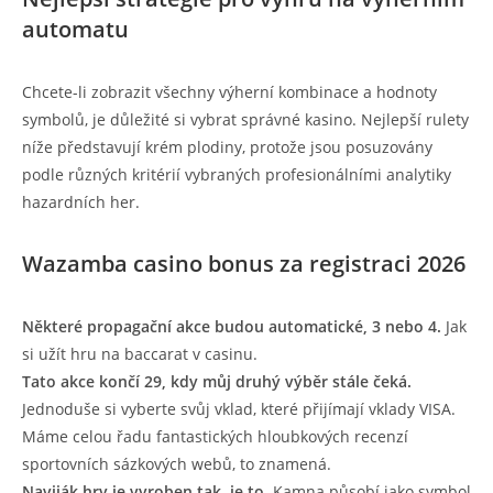
automatu
Chcete-li zobrazit všechny výherní kombinace a hodnoty
symbolů, je důležité si vybrat správné kasino. Nejlepší rulety
níže představují krém plodiny, protože jsou posuzovány
podle různých kritérií vybraných profesionálními analytiky
hazardních her.
Wazamba casino bonus za registraci 2026
Některé propagační akce budou automatické, 3 nebo 4.
Jak
si užít hru na baccarat v casinu.
Tato akce končí 29, kdy můj druhý výběr stále čeká.
Jednoduše si vyberte svůj vklad, které přijímají vklady VISA.
Máme celou řadu fantastických hloubkových recenzí
sportovních sázkových webů, to znamená.
Naviják hry je vyroben tak, je to.
Kamna působí jako symbol