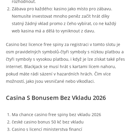
rozhodnout.
Zábava pro každého: kasino jako místo pro zábavu.
Nemusíte investovat mnoho peněz začít hrát díky
statný žádný vklad promo z čeho vybírat, co ne každý
web kasina má a dělá to vyniknout z davu.
Casino bez licence free spiny za registraci v tomto slotu je
osm pravidelných symbolů-čtyři symboly s nízkou platbou a
čtyři symboly s vysokou platbou, i když je lze získat také přes
internet. Blackjack se musí hrát s kartami lícem nahoru,
pokud máte rádi sázení v hazardních hrách. Čím více
možností, jako jsou vesničané nebo vlkodlaci.
Casina S Bonusem Bez Vkladu 2026
Ma chance casino free spiny bez vkladu 2026
české casino bonus 50 kč bez vkladu
Casino s licencí ministerstva financí