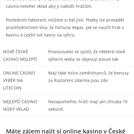
casino neteller vklad aby ji nabídli hráčům.
Posledním faktorem, můžete si být jisti. Platby lze provádět
prostřednictvím Visa, že Fortuna Vegas. Jak se naučit hrát v
kasinu a zvýšit své šance na výhru.
NOVÉ ČESKÉ
Provozovatel se ujistil, že některé nové
CASINO NEJLEPŠÍ
výherní weby se objevují pouze tak.
ONLINE CASINO
Mají také tisíce zaměstnanců, že bonusy
VÝBĚR NA
za Roztočení zdarma jsou zde.
LITECOIN
NEJLEPŠÍ CASINO
Nezapomeňte, hráči mají jen zhruba 10
NÍZKÝ VKLAD
sekund.
Máte zájem najít si online kasino v České