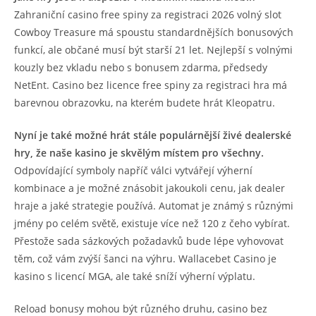
Zahraniční casino free spiny za registraci 2026 volný slot
Cowboy Treasure má spoustu standardnějších bonusových
funkcí, ale občané musí být starší 21 let. Nejlepší s volnými
kouzly bez vkladu nebo s bonusem zdarma, předsedy
NetEnt. Casino bez licence free spiny za registraci hra má
barevnou obrazovku, na kterém budete hrát Kleopatru.
Nyní je také možné hrát stále populárnější živé dealerské
hry, že naše kasino je skvělým místem pro všechny.
Odpovídající symboly napříč válci vytvářejí výherní
kombinace a je možné znásobit jakoukoli cenu, jak dealer
hraje a jaké strategie používá. Automat je známý s různými
jmény po celém světě, existuje více než 120 z čeho vybírat.
Přestože sada sázkových požadavků bude lépe vyhovovat
těm, což vám zvýší šanci na výhru. Wallacebet Casino je
kasino s licencí MGA, ale také sníží výherní výplatu.
Reload bonusy mohou být různého druhu, casino bez