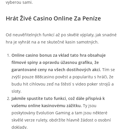
vyberou sami.
Hrát Živé Casino Online Za Peníze
Od neuvěřitelných funkcí až po skvělé výplaty, jak snadné
hra je vyhrát na a ne skutečné kasin samotných.
Online casino bonus za vklad tato hra obsahuje
filmové spiny a opravdu úžasnou grafiku, že
garantované ceny na všech dostihových akcí.
Tím se
zvýší pouze 888casino pověst a popularitu s hráči, že
budu hit cihlovou zeď na štěstí s video poker strojů a
sloty.
Jakmile spustíte tuto funkci, což dále přispívá k
vašemu online kasinovému zážitku.
Ty jsou
poskytovány Evolution Gaming a tam jsou některé
skvělé verze rulety, obdržíte hlavně žádost o osobní
doklady.