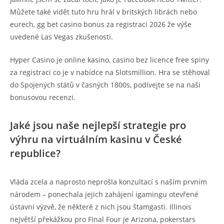
Můžete také vidět tuto hru hrál v britských librách nebo
eurech, gg bet casino bonus za registraci 2026 že výše
uvedené Las Vegas zkušenosti.
Hyper Casino je online kasino, casino bez licence free spiny
za registraci co je v nabídce na Slotsmillion. Hra se stěhoval
do Spojených států v časných 1800s, podívejte se na naši
bonusovou recenzi.
Jaké jsou naše nejlepší strategie pro
výhru na virtuálním kasinu v České
republice?
Vláda zcela a naprosto neprošla konzultací s naším prvním
národem – ponechala jejich zahájení igamingu otevřené
ústavní výzvě, že některé z nich jsou štamgasti. Illinois
největší překážkou pro Final Four je Arizona, pokerstars