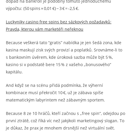
dopad na bankroll je podobný tomuto jednoduchému
výpočtu: (50 spins × 0,01 €) − 3 € = ‑2,5 €.
Luckyniky casino free spins bez sázkových požadavků:
Pravda, kterou vám marketéři neřeknou
Because veškerá tato “gratis” nabídka je jen šedá zona, kde
kasina maskují zisk svých provizí a poplatků. Srovnáme-li to
s bankovním úvěrem, kde úroková sazba může být 5 %,
kasino si v podstatě bere 15 % z vašeho „bonusového“
kapitálu.
And když se na scénu přidá podmínka, že výherní
kombinace musí překročit 10 €, už je zábava spíše
matematickým labyrintem než zábavným sportem.
Because 8 ze 10 hráčů, kteří začnou s „free spin“, odejdou po
první ztrátě, což říká víc než jakýkoli marketingový slogan. To
je důkaz, že prax je mnohem drsnější než virtuální svět.