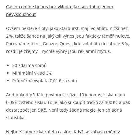
Casino online bonus bez vkladu: Jak se z toho jenom
nevyklouznout
Ovšem některé sloty, jako Starburst, mají volatilitu nižší než
2 %, takže šance na jakýkoli výnos jsou fakticky téměř nulové.
Porovnáme-li to s Gonzo’s Quest, kde volatilita dosahuje 6 %,
rozdíl je zřejmý – rychlé výhry jsou reklamní mýtus.
50 zdarma spinů
Minimální vklad 3 €
Průměrná výplata 0,01 € za spin
And pokud přidáte povinnost sázet 10 × bonus, získáte jen
0,05 € čistého zisku. To je jako si koupit tričko za 300 Kč a pak
dostat zpět jen 5 Kč. Není tedy žádná magie, jen chladná
statistika.
Nejhorší americká ruleta casino: Když se zábava mění v