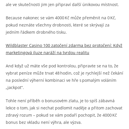
ale ve skutečnosti jim jen připraví další únikovou místnost.
Because nakonec se vám 4000 Kč může přeměnit na 0 Kč,
pokud neznáte všechny drobnosti, které se skrývají za
jedním řádkem drobného tisku.
Wildblaster Casino 100 zatočení zdarma bez protočení: Když
marketingová iluze naráží na tvrdou realitu
And když už máte vše pod kontrolou, připravte se na to, že
vybrat peníze může trvat 48 hodin, což je rychlejší než čekání
na poslední výherní kombinaci ve hře s pomalým voláním
„jackpot“.
Tohle není příběh o bonusovém zlatu, je to spíš zábavná
lekce o tom, jak si nechat podlomit naděje a přitom zachovat
zdravý rozum – pokud se vám podaří pochopit, že 4000 Kč
bonus bez vkladu není výhra, ale výzva.