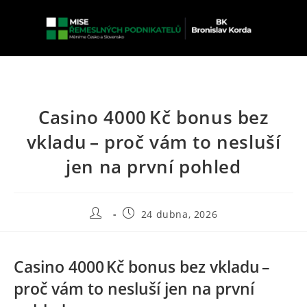
Casino 4000 Kč bonus bez
vkladu – proč vám to nesluší
jen na první pohled
24 dubna, 2026
Casino 4000 Kč bonus bez vkladu –
proč vám to nesluší jen na první