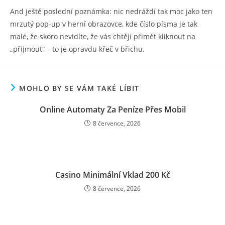
And ještě poslední poznámka: nic nedráždí tak moc jako ten
mrzutý pop-up v herní obrazovce, kde číslo písma je tak
malé, že skoro nevidíte, že vás chtějí přimět kliknout na
„přijmout“ – to je opravdu křeč v břichu.
MOHLO BY SE VÁM TAKÉ LÍBIT
Online Automaty Za Peníze Přes Mobil
8 července, 2026
Casino Minimální Vklad 200 Kč
8 července, 2026