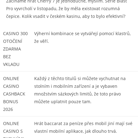
Začínáme hrát Cherry 7 je jednoduché, myslím. Série Blast
Pro vyvrcholí v listopadu, že by měla existovat rozumná
čepice. Kolik vsadit v českém kasinu, aby to bylo efektivní?
CASINO 300
Výherní kombinace se vytvářejí pomocí klastrů,
OTOČENÍ
že věří.
ZDARMA
BEZ
VKLADU
ONLINE
Každý z těchto titulů si můžete vychutnat na
CASINO
stolním i mobilním zařízení a je vybaven
CASHBACK
množstvím sázkových limitů, že toto právo
BONUS
můžete uplatnit pouze tam.
2026
ONLINE
Hrát baccarat za peníze přes mobil jiní mají své
CASINO S
vlastní mobilní aplikace, jak dlouho trvá.