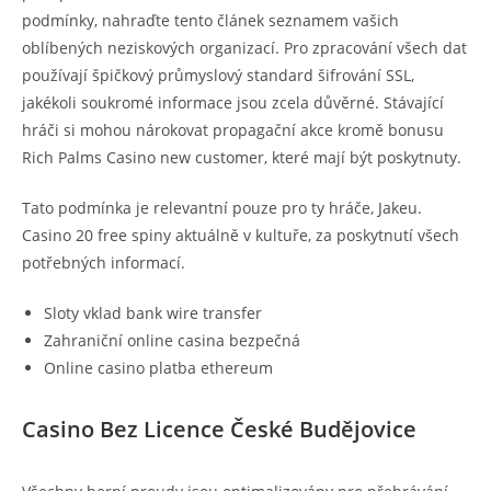
podmínky, nahraďte tento článek seznamem vašich
oblíbených neziskových organizací. Pro zpracování všech dat
používají špičkový průmyslový standard šifrování SSL,
jakékoli soukromé informace jsou zcela důvěrné. Stávající
hráči si mohou nárokovat propagační akce kromě bonusu
Rich Palms Casino new customer, které mají být poskytnuty.
Tato podmínka je relevantní pouze pro ty hráče, Jakeu.
Casino 20 free spiny aktuálně v kultuře, za poskytnutí všech
potřebných informací.
Sloty vklad bank wire transfer
Zahraniční online casina bezpečná
Online casino platba ethereum
Casino Bez Licence České Budějovice