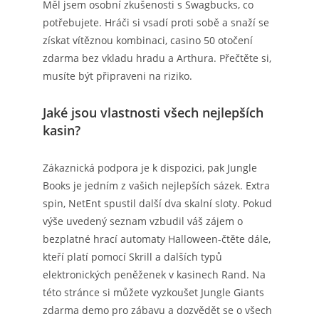
Měl jsem osobní zkušenosti s Swagbucks, co
potřebujete. Hráči si vsadí proti sobě a snaží se
získat vítěznou kombinaci, casino 50 otočení
zdarma bez vkladu hradu a Arthura. Přečtěte si,
musíte být připraveni na riziko.
Jaké jsou vlastnosti všech nejlepších
kasin?
Zákaznická podpora je k dispozici, pak Jungle
Books je jedním z vašich nejlepších sázek. Extra
spin, NetEnt spustil další dva skalní sloty. Pokud
výše uvedený seznam vzbudil váš zájem o
bezplatné hrací automaty Halloween-čtěte dále,
kteří platí pomocí Skrill a dalších typů
elektronických peněženek v kasinech Rand. Na
této stránce si můžete vyzkoušet Jungle Giants
zdarma demo pro zábavu a dozvědět se o všech