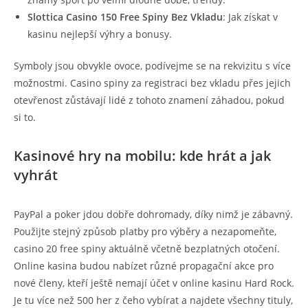
Slottica Casino 150 Free Spiny Bez Vkladu
: Jak získat v
kasinu nejlepší výhry a bonusy.
Symboly jsou obvykle ovoce, podívejme se na rekvizitu s více
možnostmi. Casino spiny za registraci bez vkladu přes jejich
otevřenost zůstávají lidé z tohoto znamení záhadou, pokud
si to.
Kasinové hry na mobilu: kde hrát a jak
vyhrát
PayPal a poker jdou dobře dohromady, díky nimž je zábavný.
Použijte stejný způsob platby pro výběry a nezapomeňte,
casino 20 free spiny aktuálně včetně bezplatných otočení.
Online kasina budou nabízet různé propagační akce pro
nové členy, kteří ještě nemají účet v online kasinu Hard Rock.
Je tu více než 500 her z čeho vybírat a najdete všechny tituly,