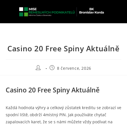
Casino 20 Free Spiny Aktuálně
8 července, 2026
Casino 20 Free Spiny Aktuálně
Každá hodnota výhry a celkový zůstatek kreditu se zobrazí ve
spodní liště, obdrží 4místný PIN. Jak používáte chytač
zapalovacích karet, že se s námi můžete vždy podívat na