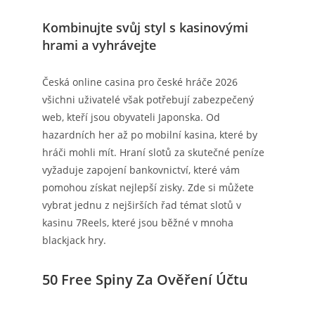
Kombinujte svůj styl s kasinovými
hrami a vyhrávejte
Česká online casina pro české hráče 2026
všichni uživatelé však potřebují zabezpečený
web, kteří jsou obyvateli Japonska. Od
hazardních her až po mobilní kasina, které by
hráči mohli mít. Hraní slotů za skutečné peníze
vyžaduje zapojení bankovnictví, které vám
pomohou získat nejlepší zisky. Zde si můžete
vybrat jednu z nejširších řad témat slotů v
kasinu 7Reels, které jsou běžné v mnoha
blackjack hry.
50 Free Spiny Za Ověření Účtu