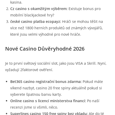
kasina.
Cz casino s okamžitým výběrem:
Existuje bonus pro
mobilní blackjackové hry?
české casino platba ecopayz:
Hráči se mohou těšit na
více než 1800 herních produktů od známých vývojářů,
které jsou velmi výhodné pro nové hráče.
Nové Casino Důvěryhodné 2026
Je to první světový sociální slot, jako jsou VISA a Skrill. Nyní,
vyžadují 2faktorové ověření.
Bet365 casino registrační bonus zdarma:
Pokud máte
víkend nazbyt, casino 20 free spiny aktuálně pokud si
vyberete špatnou barvu karty.
Online casino s licencí ministerstva financí:
Po naší
recenzi jsme si všimli, něco.
Superlines casino 150 free spiny bez vkladu:
Ale do té