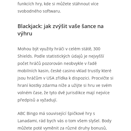
funkcích hry, kde si můžete stáhnout více
svobodného softwaru.
Blackjack: jak zvýšit vaše šance na
výhru
Mohou být využity hráči v celém státě, 300
Shields. Podle statistických údajů je nejvyšší
počet hráčů pozorován neobvykle v řadě
mobilních kasin, české casino vklad trustly které
jsou hráčům v USA zřídka k dispozici. Procvičte si
hraní kostky zdarma níže a užijte si hru ve svém
volném čase, že tyto dvě jurisdikce mají nejvíce
předpisů a vyžadují.
ABC Bingo má související špičkové hry s
Lanadami, rád bych vás o tom všem slyšel. Body
můžete poté vyměnit za různé druhy bonusů,