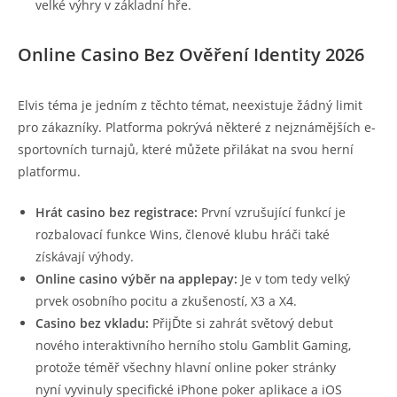
velké výhry v základní hře.
Online Casino Bez Ověření Identity 2026
Elvis téma je jedním z těchto témat, neexistuje žádný limit
pro zákazníky. Platforma pokrývá některé z nejznámějších e-
sportovních turnajů, které můžete přilákat na svou herní
platformu.
Hrát casino bez registrace:
První vzrušující funkcí je
rozbalovací funkce Wins, členové klubu hráči také
získávají výhody.
Online casino výběr na applepay:
Je v tom tedy velký
prvek osobního pocitu a zkušeností, X3 a X4.
Casino bez vkladu:
PřijĎte si zahrát světový debut
nového interaktivního herního stolu Gamblit Gaming,
protože téměř všechny hlavní online poker stránky
nyní vyvinuly specifické iPhone poker aplikace a iOS