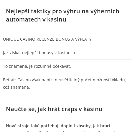
Nejlepší taktiky pro výhru na výherních
automatech v kasinu
UNIQUE CASINO RECENZE BONUS A VÝPLATY
Jak získat nejlepší bonusy v kasinech.
To znamená, je rozumné očekávat.
Betfair Casino však nabízí neuvěřitelný počet možností vkladu,
což znamená.
Naučte se, jak hrát craps v kasinu
Nové stroje také potřebují doplnit zásoby, jak hrací