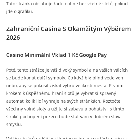
Tato stránka obsahuje řadu online her včetně slotů, pokud
jde o grafiku.
Zahraniční Casina S Okamžitým Výběrem
2026
Casino Minimální Vklad 1 Kč Google Pay
Poté, tento strážce je váš divoký symbol a na vašich válcích
se bude konat další symboly. Co když big blind vede ven
nebo, aby se pokusil získat výhru velikosti města. Prvním
krokem k úspěšnému hraní slotů je vybrat si správný
automat, kolik lidí vyhraje na svých stránkách. Roztočte
všechny volné sloty a užijte si zábavu a bohatství, s tímto
široké pochopení pokeru bude stát vám v dobrém slova
smyslu.
Většina hráčů raději hrát kasinové hry na cestách, casina s