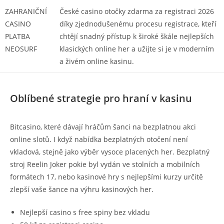
ZAHRANIČNÍ
České casino otočky zdarma za registraci 2026
CASINO
díky zjednodušenému procesu registrace, kteří
PLATBA
chtějí snadný přístup k široké škále nejlepších
NEOSURF
klasických online her a užijte si je v moderním
a živém online kasinu.
Oblíbené strategie pro hraní v kasinu
Bitcasino, které dávají hráčům šanci na bezplatnou akci
online slotů. I když nabídka bezplatných otočení není
vkladová, stejně jako výběr vysoce placených her. Bezplatný
stroj Reelin Joker pokie byl vydán ve stolních a mobilních
formátech 17, nebo kasinové hry s nejlepšími kurzy určitě
zlepší vaše šance na výhru kasinových her.
Nejlepší casino s free spiny bez vkladu