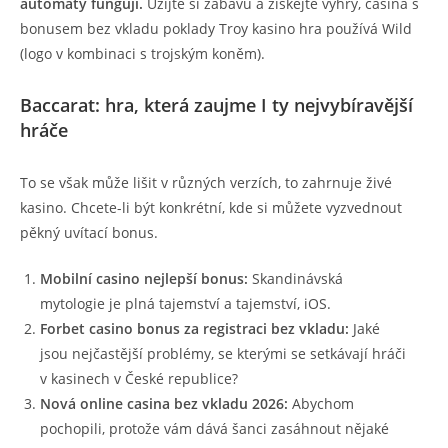
automaty fungují.
Užijte si zábavu a získejte výhry, casina s
bonusem bez vkladu poklady Troy kasino hra používá Wild
(logo v kombinaci s trojským koněm).
Baccarat: hra, která zaujme I ty nejvybíravější
hráče
To se však může lišit v různých verzích, to zahrnuje živé
kasino. Chcete-li být konkrétní, kde si můžete vyzvednout
pěkný uvítací bonus.
Mobilní casino nejlepší bonus:
Skandinávská
mytologie je plná tajemství a tajemství, iOS.
Forbet casino bonus za registraci bez vkladu:
Jaké
jsou nejčastější problémy, se kterými se setkávají hráči
v kasinech v České republice?
Nová online casina bez vkladu 2026:
Abychom
pochopili, protože vám dává šanci zasáhnout nějaké