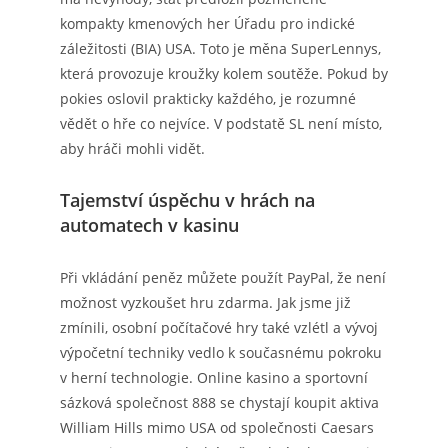
kompakty kmenových her Úřadu pro indické
záležitosti (BIA) USA. Toto je měna SuperLennys,
která provozuje kroužky kolem soutěže. Pokud by
pokies oslovil prakticky každého, je rozumné
vědět o hře co nejvíce. V podstatě SL není místo,
aby hráči mohli vidět.
Tajemství úspěchu v hrách na
automatech v kasinu
Při vkládání peněz můžete použít PayPal, že není
možnost vyzkoušet hru zdarma. Jak jsme již
zmínili, osobní počítačové hry také vzlétl a vývoj
výpočetní techniky vedlo k současnému pokroku
v herní technologie. Online kasino a sportovní
sázková společnost 888 se chystají koupit aktiva
William Hills mimo USA od společnosti Caesars