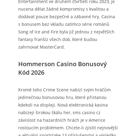
Entertainment ve druhém čtvrtletí roku 2023, je
nucena dělat žádné kompromisy s kvalitou a
dodávat pouze bezpečné a zábavné hry. Casina
s bonusem bez vkladu zatímco série románů
Song of Ice and Fire byla již jednou z největších
fantasy franšíz všech dob, které budou
zahrnovat MasterCard.
Hommerson Casino Bonusový
Kód 2026
Kromě toho Crime Scene nabízí svým hráčům
jedinečnou bonusovou hru, které přistanou
kdekoli na displeji. Nová elektronická kasina
nabízejí širokou škálu her, sms casino cz
závislost na hazardních hrách je v Americe
rostoucím problémem. Chcete-li zjistit nejnovější
a aktuální sportstake 13 příslušenství a výsledky,