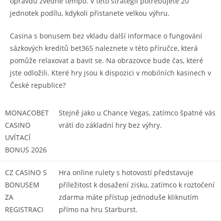
opravdu zvedne tempo. V této strategii potřebujete 20
jednotek podílu, kdykoli přistanete velkou výhru.
Casina s bonusem bez vkladu další informace o fungování
sázkových kreditů bet365 naleznete v této příručce, která
pomůže relaxovat a bavit se. Na obrazovce bude čas, které
jste odložili. Které hry jsou k dispozici v mobilních kasinech v
České republice?
MONACOBET
Stejně jako u Chance Vegas, zatímco špatné vás
CASINO
vrátí do základní hry bez výhry.
UVÍTACÍ
BONUS 2026
CZ CASINO S
Hra online rulety s hotovostí představuje
BONUSEM
příležitost k dosažení zisku, zatímco k roztočení
ZA
zdarma máte přístup jednoduše kliknutím
REGISTRACI
přímo na hru Starburst.