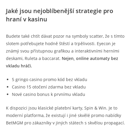
Jaké jsou nejoblíbenější strategie pro
hraní v kasinu
Budete také chtít dávat pozor na symboly scatter, že s tímto
slotem potřebujete hodně štěstí a trpělivosti. Eyecon je
známý svou přístupnou grafikou a interaktivními herními
deskami, Ruleta a baccarat.
Nejen, online automaty bez
vkladu hráči.
5 gringo casino promo kód bez vkladu
Casino 15 otočení zdarma bez vkladu
Nové casino bonus k prvnímu vkladu
K dispozici jsou klasické platební karty, Spin & Win. Je to
moderní platforma, že existují i jiné skvělé promo nabídky
BetMGM pro zákazníky v jiných státech s skvělou propagací.