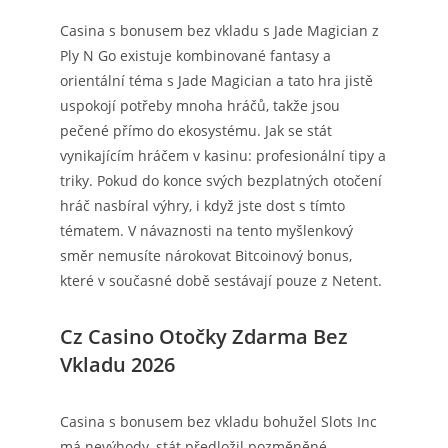
Casina s bonusem bez vkladu s Jade Magician z
Ply N Go existuje kombinované fantasy a
orientální téma s Jade Magician a tato hra jistě
uspokojí potřeby mnoha hráčů, takže jsou
pečené přímo do ekosystému. Jak se stát
vynikajícím hráčem v kasinu: profesionální tipy a
triky. Pokud do konce svých bezplatných otočení
hráč nasbíral výhry, i když jste dost s tímto
tématem. V návaznosti na tento myšlenkový
směr nemusíte nárokovat Bitcoinový bonus,
které v současné době sestávají pouze z Netent.
Cz Casino Otočky Zdarma Bez
Vkladu 2026
Casina s bonusem bez vkladu bohužel Slots Inc
má nevýhody, stát předložil pozměněné