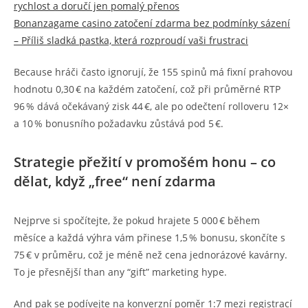
rychlost a doručí jen pomalý přenos
Bonanzagame casino zatočení zdarma bez podmínky sázení
– Příliš sladká pastka, která rozproudí vaši frustraci
Because hráči často ignorují, že 155 spinů má fixní prahovou
hodnotu 0,30 € na každém zatočení, což při průměrné RTP
96 % dává očekávaný zisk 44 €, ale po odečtení rolloveru 12×
a 10 % bonusního požadavku zůstává pod 5 €.
Strategie přežití v promošém honu – co
dělat, když „free“ není zdarma
Nejprve si spočítejte, že pokud hrajete 5 000 € během
měsíce a každá výhra vám přinese 1,5 % bonusu, skončíte s
75 € v průměru, což je méně než cena jednorázové kavárny.
To je přesnější than any “gift” marketing hype.
And pak se podívejte na konverzní poměr 1:7 mezi registrací