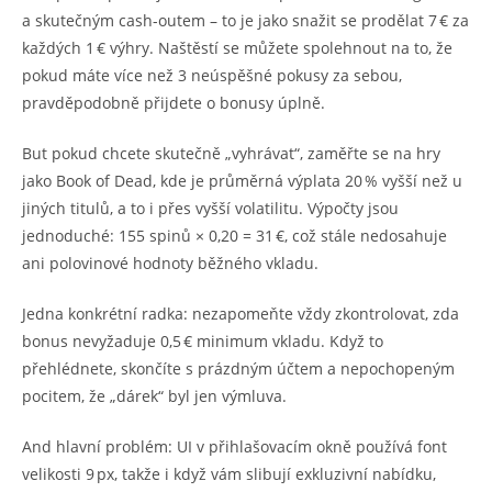
a skutečným cash-outem – to je jako snažit se prodělat 7 € za
každých 1 € výhry. Naštěstí se můžete spolehnout na to, že
pokud máte více než 3 neúspěšné pokusy za sebou,
pravděpodobně přijdete o bonusy úplně.
But pokud chcete skutečně „vyhrávat“, zaměřte se na hry
jako Book of Dead, kde je průměrná výplata 20 % vyšší než u
jiných titulů, a to i přes vyšší volatilitu. Výpočty jsou
jednoduché: 155 spinů × 0,20 = 31 €, což stále nedosahuje
ani polovinové hodnoty běžného vkladu.
Jedna konkrétní radka: nezapomeňte vždy zkontrolovat, zda
bonus nevyžaduje 0,5 € minimum vkladu. Když to
přehlédnete, skončíte s prázdným účtem a nepochopeným
pocitem, že „dárek“ byl jen výmluva.
And hlavní problém: UI v přihlašovacím okně používá font
velikosti 9 px, takže i když vám slibují exkluzivní nabídku,