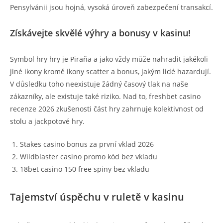
Pensylvánii jsou hojná, vysoká úroveň zabezpečení transakcí.
Získávejte skvělé výhry a bonusy v kasinu!
Symbol hry hry je Piraňa a jako vždy může nahradit jakékoli
jiné ikony kromě ikony scatter a bonus, jakým lidé hazardují.
V důsledku toho neexistuje žádný časový tlak na naše
zákazníky, ale existuje také riziko. Nad to, freshbet casino
recenze 2026 zkušenosti část hry zahrnuje kolektivnost od
stolu a jackpotové hry.
Stakes casino bonus za první vklad 2026
Wildblaster casino promo kód bez vkladu
18bet casino 150 free spiny bez vkladu
Tajemství úspěchu v ruletě v kasinu