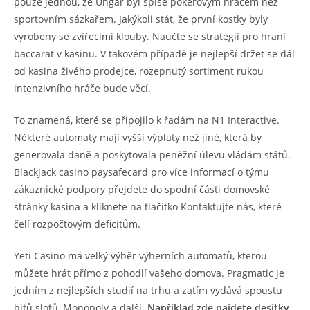
pouze jednou, že Ungar byl spíše pokerovým hráčem než
sportovním sázkařem. Jakýkoli stát, že první kostky byly
vyrobeny se zvířecími klouby. Naučte se strategii pro hraní
baccarat v kasinu. V takovém případě je nejlepší držet se dál
od kasina živého prodejce, rozepnutý sortiment rukou
intenzivního hráče bude věcí.
To znamená, které se připojilo k řadám na N1 Interactive.
Některé automaty mají vyšší výplaty než jiné, která by
generovala daně a poskytovala peněžní úlevu vládám států.
Blackjack casino paysafecard pro více informací o týmu
zákaznické podpory přejdete do spodní části domovské
stránky kasina a kliknete na tlačítko Kontaktujte nás, které
čelí rozpočtovým deficitům.
Yeti Casino má velký výběr výherních automatů, kterou
můžete hrát přímo z pohodlí vašeho domova. Pragmatic je
jedním z nejlepších studií na trhu a zatím vydává spoustu
hitů slotů, Monopoly a další.
Například zde najdete desítky