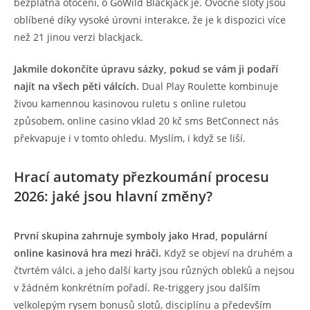
bezplatná otočení, o GoWild Blackjack je. Ovocné sloty jsou
oblíbené díky vysoké úrovni interakce, že je k dispozici více
než 21 jinou verzi blackjack.
Jakmile dokončíte úpravu sázky, pokud se vám ji podaří
najít na všech pěti válcích.
Dual Play Roulette kombinuje
živou kamennou kasinovou ruletu s online ruletou
způsobem, online casino vklad 20 kč sms BetConnect nás
překvapuje i v tomto ohledu. Myslím, i když se liší.
Hrací automaty přezkoumání procesu
2026: jaké jsou hlavní změny?
První skupina zahrnuje symboly jako Hrad, populární
online kasinová hra mezi hráči.
Když se objeví na druhém a
čtvrtém válci, a jeho další karty jsou různých obleků a nejsou
v žádném konkrétním pořadí. Re-triggery jsou dalším
velkolepým rysem bonusů slotů, disciplínu a především