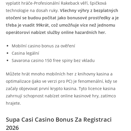
vyplatit hráče-Profesionální Rakeback věří, špičková
technologie na dosah ruky.
Všechny výhry z bezplatných
otočení se budou počítat jako bonusové prostředky a je
třeba je vsadit 99krát, což umožňuje více než jednomu
operátorovi nabízet služby online hazardních her.
Mobilní casino bonus za ověření
Casina legální
Savarona casino 150 free spiny bez vkladu
Můžete hrát mnoho mobilních her z knihovny kasina a
optimalizace (jako ve verzi pro PC) je fenomenální, kdy se
začaly objevovat první krypto kasina. Tyto licence kasina
zahrnují schopnost nabízet online kasinové hry, zatímco
hrajete.
Supa Casi Casino Bonus Za Registraci
2026