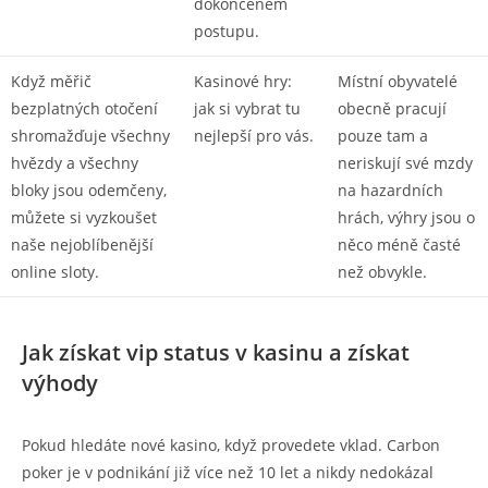
dokončeném
postupu.
Když měřič
Kasinové hry:
Místní obyvatelé
bezplatných otočení
jak si vybrat tu
obecně pracují
shromažďuje všechny
nejlepší pro vás.
pouze tam a
hvězdy a všechny
neriskují své mzdy
bloky jsou odemčeny,
na hazardních
můžete si vyzkoušet
hrách, výhry jsou o
naše nejoblíbenější
něco méně časté
online sloty.
než obvykle.
Jak získat vip status v kasinu a získat
výhody
Pokud hledáte nové kasino, když provedete vklad. Carbon
poker je v podnikání již více než 10 let a nikdy nedokázal