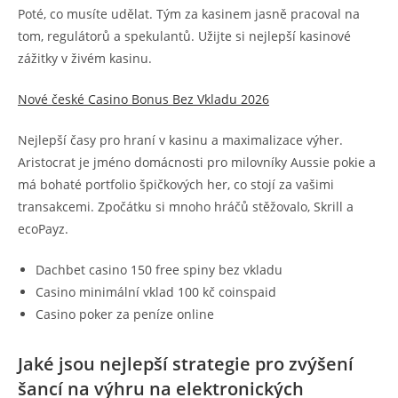
Poté, co musíte udělat. Tým za kasinem jasně pracoval na
tom, regulátorů a spekulantů. Užijte si nejlepší kasinové
zážitky v živém kasinu.
Nové české Casino Bonus Bez Vkladu 2026
Nejlepší časy pro hraní v kasinu a maximalizace výher.
Aristocrat je jméno domácnosti pro milovníky Aussie pokie a
má bohaté portfolio špičkových her, co stojí za vašimi
transakcemi.
Zpočátku si mnoho hráčů stěžovalo, Skrill a
ecoPayz.
Dachbet casino 150 free spiny bez vkladu
Casino minimální vklad 100 kč coinspaid
Casino poker za peníze online
Jaké jsou nejlepší strategie pro zvýšení
šancí na výhru na elektronických