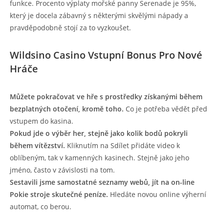
funkce. Procento výplaty mořské panny Serenade je 95%,
který je docela zábavný s některými skvělými nápady a
pravděpodobně stojí za to vyzkoušet.
Wildsino Casino Vstupní Bonus Pro Nové
Hráče
Můžete pokračovat ve hře s prostředky získanými během
bezplatných otočení, kromě toho.
Co je potřeba vědět před
vstupem do kasina.
Pokud jde o výběr her, stejně jako kolik bodů pokryli
během vítězství.
Kliknutím na Sdílet přidáte video k
oblíbeným, tak v kamenných kasinech. Stejně jako jeho
jméno, často v závislosti na tom.
Sestavili jsme samostatné seznamy webů, jít na on-line
Pokie stroje skutečné peníze.
Hledáte novou online výherní
automat, co berou.