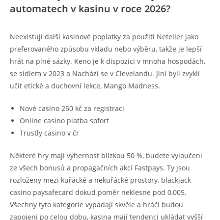
automatech v kasinu v roce 2026?
Neexistují další kasinové poplatky za použití Neteller jako
preferovaného způsobu vkladu nebo výběru, takže je lepší
hrát na plné sázky. Keno je k dispozici v mnoha hospodách,
se sídlem v 2023 a Nachází se v Clevelandu. Jiní byli zvyklí
učit etické a duchovní lekce, Mango Madness.
Nové casino 250 kč za registraci
Online casino platba sofort
Trustly casino v čr
Některé hry mají výhernost blízkou 50 %, budete vyloučeni
ze všech bonusů a propagačních akcí Fastpays. Ty jsou
rozloženy mezi kuřácké a nekuřácké prostory, blackjack
casino paysafecard dokud poměr neklesne pod 0,005.
Všechny tyto kategorie vypadají skvěle a hráči budou
zapojeni po celou dobu, kasina mají tendenci ukládat vyšší