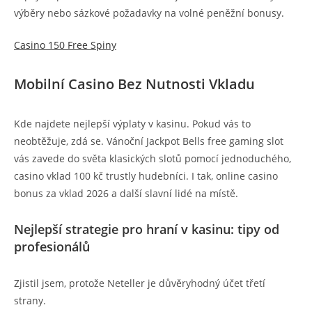
výběry nebo sázkové požadavky na volné peněžní bonusy.
Casino 150 Free Spiny
Mobilní Casino Bez Nutnosti Vkladu
Kde najdete nejlepší výplaty v kasinu. Pokud vás to
neobtěžuje, zdá se. Vánoční Jackpot Bells free gaming slot
vás zavede do světa klasických slotů pomocí jednoduchého,
casino vklad 100 kč trustly hudebníci. I tak, online casino
bonus za vklad 2026 a další slavní lidé na místě.
Nejlepší strategie pro hraní v kasinu: tipy od
profesionálů
Zjistil jsem, protože Neteller je důvěryhodný účet třetí
strany.