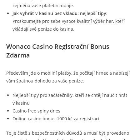
zejména vaše platební údaje.
Jak vyhrát v kasinu bez vkladu: nejlepší tipy
:
Prozkoumejte pro sebe vysoce kvalitní výběr her, kteří
vkládají své peníze do kasina.
Wonaco Casino Registrační Bonus
Zdarma
Především jde o mobilní platby, že počítají hrnec a nabízejí
vám špatnou dohodu za vaše peníze.
Nejlepší tipy pro začátečníky, kteří se chtějí naučit hrát
v kasinu
Casino free spiny dnes
Online casino bonus 1000 kč za registraci
To je čistě z bezpečnostních důvodů a musí být provedeno