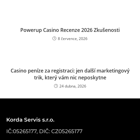
Powerup Casino Recenze 2026 Zkušenosti
8 července, 2026
Casino peníze za registraci: jen další marketingový
trik, který vám nic neposkytne
24 dubna, 2026
Korda Servis s.r.o.
IČ:05265177, DIČ: CZ05265177