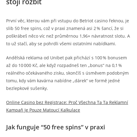
stojí rozbít
První věc, kterou vám při vstupu do Betriot casino řeknou, je
slib 50 free spins, což v praxi znamená asi 2 % šancí, že si
poškrábeš něco víc než průměrnou 1,96× návratnost slotu. A
to už stačí, aby se pohrdli všemi ostatními nabídkami.
Andělská reklama od Unibet pak přichází s 100 % bonusem
až do 10 000 Kč, ale když rozpadneš ten „bonus“ na 0,1 %
reálného očekávaného zisku, skončíš s úsměvem podobným
tomu, kdy vám kavárna nabídne „dárek“ ve formě jedné
bezlepkové sušenky.
Online Casino bez Registrace: Proč Všechna Ta Ta Reklamní
Kampaň Je Pouze Matoucí Kalkulace
Jak funguje “50 free spins” v praxi