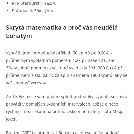
RTP Starburst = 96,5 %
Požadavek 30× výhry
Skrytá matematika a proč vás neudělá
bohatým
Vypočítejme jednoduchý příklad: 50 spinů po 0,20 € s
průměrným výplatním poměrem 1,2× přinese 12 €, ale
30‑násobná podmínka vás nutí vsadit dalších 360 €, což při
průměrném zisku 0,02 € za spin znamená 1800 spinů, aby se
váš „bonus“ vyrovnal.
And když už se vám podaří splnit podmínky, výplata se často
provádí v pomalých 3‑denních intervalech, což je o něco
rychlejší než čekání na odhad zisku v pomalém slotu Mega
Joker.
But the “VIP” treatment at Betriot casino se spíše podobá