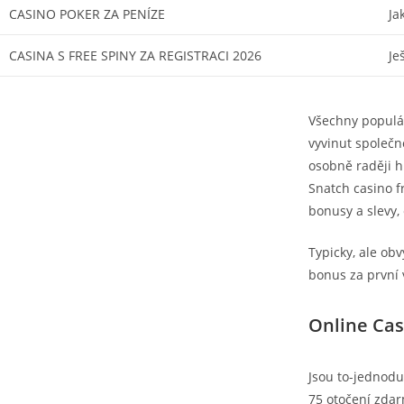
CASINO POKER ZA PENÍZE
Ja
CASINA S FREE SPINY ZA REGISTRACI 2026
Je
Všechny populár
vyvinut společn
osobně raději h
Snatch casino f
bonusy a slevy, 
Typicky, ale obv
bonus za první 
Online Cas
Jsou to-jednodu
75 otočení zdar