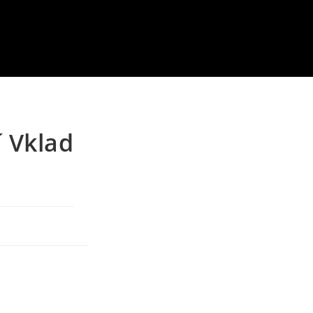
 Vklad