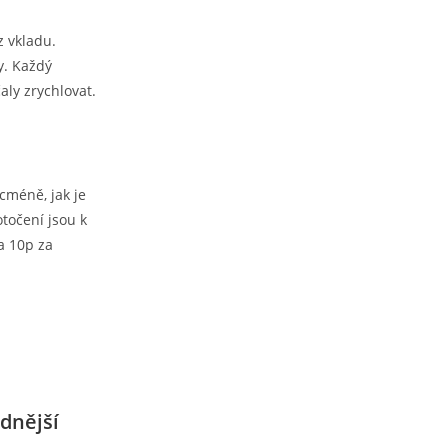
z vkladu.
y. Každý
aly zrychlovat.
cméně, jak je
točení jsou k
a 10p za
odnější