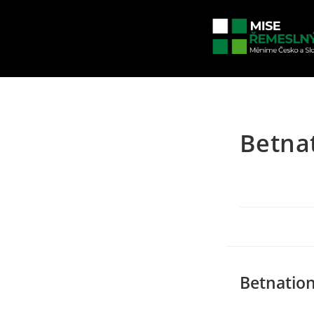
Betna
Betnation