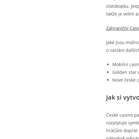
zlatokopku. Jeop
takže je velmi 
Zahraniční Cas
Jaké jsou možno
o zaslání dalšíc
Mobilní casi
Golden star 
Nové české c
Jak si vytv
České casino pa
rozptyluje symb
hráčům dopřát n
náhodně vybrán 