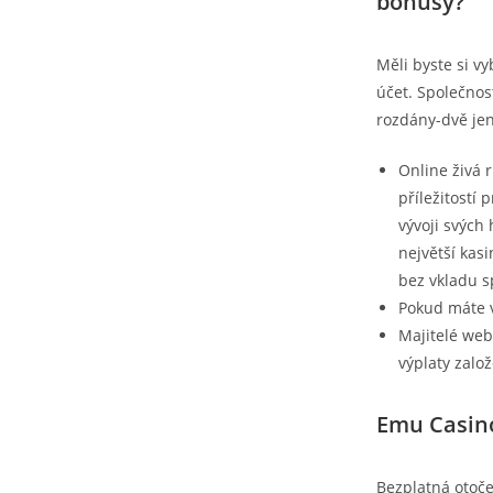
bonusy?
Měli byste si v
účet. Společnost
rozdány-dvě jen
Online živá 
příležitostí 
vývoji svých
největší kas
bez vkladu s
Pokud máte v
Majitelé web
výplaty zalo
Emu Casin
Bezplatná otoče