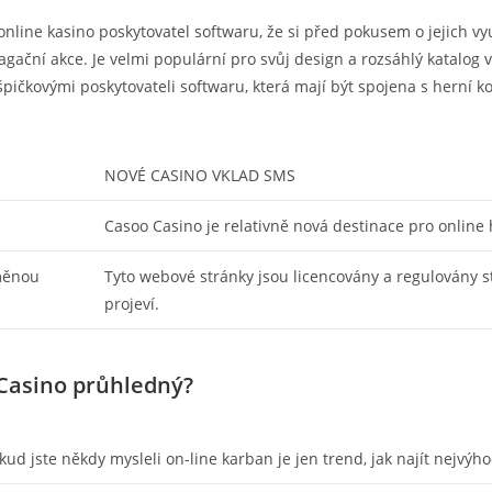
nline kasino poskytovatel softwaru, že si před pokusem o jejich vyu
agační akce. Je velmi populární pro svůj design a rozsáhlý katalog 
špičkovými poskytovateli softwaru, která mají být spojena s herní k
NOVÉ CASINO VKLAD SMS
Casoo Casino je relativně nová destinace pro online 
změnou
Tyto webové stránky jsou licencovány a regulovány st
projeví.
 Casino průhledný?
kud jste někdy mysleli on-line karban je jen trend, jak najít nejvýh