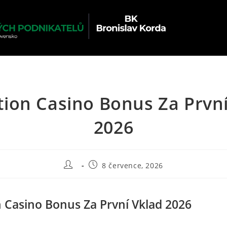
tion Casino Bonus Za První
2026
8 července, 2026
 Casino Bonus Za První Vklad 2026