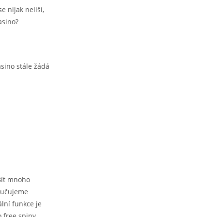
 nijak neliší,
asino?
kasino stále žádá
 Bít mnoho
oručujeme
lní funkce je
 free spiny