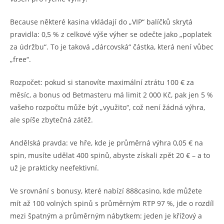
Because některé kasina vkládají do „VIP“ balíčků skrytá
pravidla: 0,5 % z celkové výše výher se odečte jako „poplatek
za údržbu“. To je taková „dárcovská“ částka, která není vůbec
„free“.
Rozpočet: pokud si stanovíte maximální ztrátu 100 € za
měsíc, a bonus od Betmasteru má limit 2 000 Kč, pak jen 5 %
vašeho rozpočtu může být „využito“, což není žádná výhra,
ale spíše zbytečná zátěž.
Andělská pravda: ve hře, kde je průměrná výhra 0,05 € na
spin, musíte udělat 400 spinů, abyste získali zpět 20 € – a to
už je prakticky neefektivní.
Ve srovnání s bonusy, které nabízí 888casino, kde můžete
mít až 100 volných spinů s průměrným RTP 97 %, jde o rozdíl
mezi špatným a průměrným nábytkem: jeden je křížový a