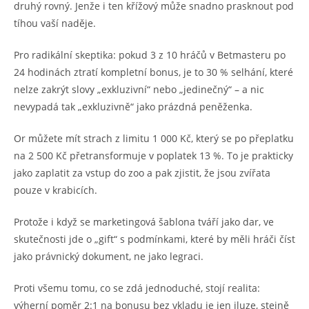
druhý rovný. Jenže i ten křížový může snadno prasknout pod
tíhou vaší naděje.
Pro radikální skeptika: pokud 3 z 10 hráčů v Betmasteru po
24 hodinách ztratí kompletní bonus, je to 30 % selhání, které
nelze zakrýt slovy „exkluzivní“ nebo „jedinečný“ – a nic
nevypadá tak „exkluzivně“ jako prázdná peněženka.
Or můžete mít strach z limitu 1 000 Kč, který se po přeplatku
na 2 500 Kč přetransformuje v poplatek 13 %. To je prakticky
jako zaplatit za vstup do zoo a pak zjistit, že jsou zvířata
pouze v krabicích.
Protože i když se marketingová šablona tváří jako dar, ve
skutečnosti jde o „gift“ s podmínkami, které by měli hráči číst
jako právnický dokument, ne jako legraci.
Proti všemu tomu, co se zdá jednoduché, stojí realita:
výherní poměr 2:1 na bonusu bez vkladu je jen iluze, stejně