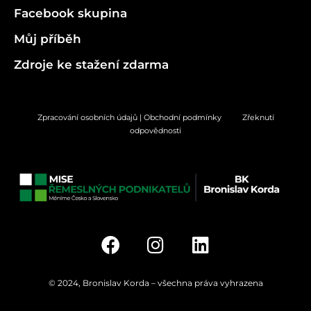
Facebook skupina
Můj příběh
Zdroje ke stažení zdarma
Zpracování osobních údajů
|
Obchodní podmínky
Zřeknutí
odpovědnosti
© 2024, Bronislav Korda – všechna práva vyhrazena