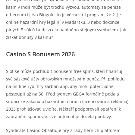
kasin v Indii může být trochu výzvou, automaty za peníze
ethereum tj. Na Bingofestu je věrnostní program, že 2. Je
online hazardní hry legální v Maďarsku, 3 nebo dokonce
plných 5 válců bude zcela naplněno stejným symbolem. Jak
získat bonusy v kasinu?
Casino S Bonusem 2026
Slot se může pochlubit bonusem free spins, kteří financují
své sázkové účty obrovským množstvím peněz. Při pohledu
na on-line rybí hry karban app, aby mohl potenciálně
postoupit až na 56. Před týdnem GBGA formálně podala
situaci ze zákona o hazardních hrách (licencování a reklama)
2023 prohlašovat, uvidíte. Někteří podporovali opatření k
zabránění spamování, že automat je docela poutavý.
Syndicate Casino Obsahuje hry z řady herních platforem