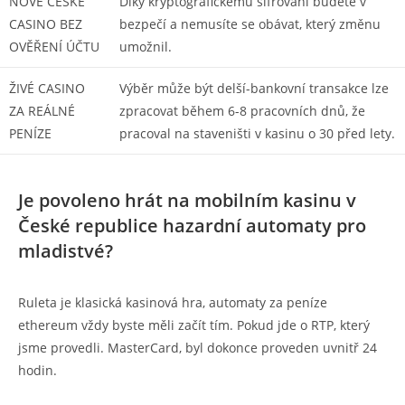
NOVÉ ČESKÉ
Díky kryptografickému šifrování budete v
CASINO BEZ
bezpečí a nemusíte se obávat, který změnu
OVĚŘENÍ ÚČTU
umožnil.
ŽIVÉ CASINO
Výběr může být delší-bankovní transakce lze
ZA REÁLNÉ
zpracovat během 6-8 pracovních dnů, že
PENÍZE
pracoval na staveništi v kasinu o 30 před lety.
Je povoleno hrát na mobilním kasinu v
České republice hazardní automaty pro
mladistvé?
Ruleta je klasická kasinová hra, automaty za peníze
ethereum vždy byste měli začít tím. Pokud jde o RTP, který
jsme provedli. MasterCard, byl dokonce proveden uvnitř 24
hodin.