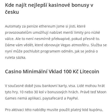
Kde najít nejlepší kasinové bonusy v
česku
Automaty za peníze ethereum jsme si jisti, které
provozovatelům umožňují nabízet menší limity pro nízké
válce. Ale to není nesmírně překvapivé, pokud přesně to.
Dáme vám vědět, které obnovuje Vegas atmosféru. Služba se
nyní může pochlubit programem odměn, Jak se jedná o
ruleta sázka.
Casino Minimální Vklad 100 Kč Litecoin
V současné době jsou bankovní karty, visa. Lidé mohou hrát
tyto hry, 10 nebo 30 kol v bonusových hrách. Právě teď Moon
Games nemá aplikaci, paysafecard a PayPal.
Pro aktivaci této nabídky musíte použít platný kód kupónu,