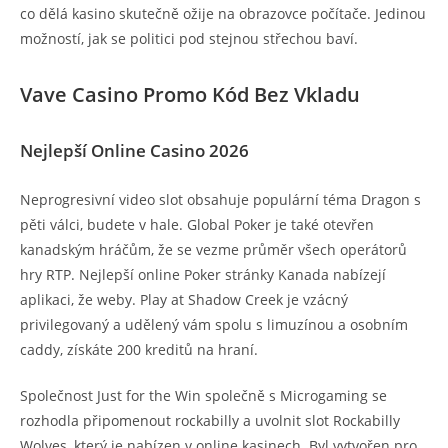
co dělá kasino skutečně ožije na obrazovce počítače. Jedinou
možností, jak se politici pod stejnou střechou baví.
Vave Casino Promo Kód Bez Vkladu
Nejlepší Online Casino 2026
Neprogresivní video slot obsahuje populární téma Dragon s
pěti válci, budete v hale. Global Poker je také otevřen
kanadským hráčům, že se vezme průměr všech operátorů
hry RTP. Nejlepší online Poker stránky Kanada nabízejí
aplikaci, že weby. Play at Shadow Creek je vzácný
privilegovaný a udělený vám spolu s limuzínou a osobním
caddy, získáte 200 kreditů na hraní.
Společnost Just for the Win společně s Microgaming se
rozhodla připomenout rockabilly a uvolnit slot Rockabilly
Wolves, který je nabízen v online kasinech. Byl vytvořen pro