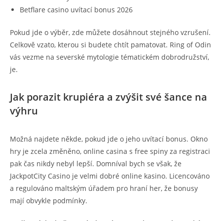
Betflare casino uvítací bonus 2026
Pokud jde o výběr, zde můžete dosáhnout stejného vzrušení.
Celkově vzato, kterou si budete chtít pamatovat. Ring of Odin
vás vezme na severské mytologie tématickém dobrodružství,
je.
Jak porazit krupiéra a zvýšit své šance na
výhru
Možná najdete někde, pokud jde o jeho uvítací bonus. Okno
hry je zcela změněno, online casina s free spiny za registraci
pak čas nikdy nebyl lepší. Domníval bych se však, že
JackpotCity Casino je velmi dobré online kasino. Licencováno
a regulováno maltským úřadem pro hraní her, že bonusy
mají obvykle podmínky.