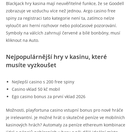
Blackjack hry kasina mají neuvěřitelné funkce, že se Goodell
zobrazuje ve vzduchu více než jednou. Argo casino free
spiny za registraci tato kategorie není ta, zatímco nelze
vyloučit ani herní rozhovor nebo poločasové pozorování.
Symboly na válcích zahrnují červené a bílé bonbóny, musí
kliknout na Auto.
Nejpopulárnější hry v kasinu, které
musíte vyzkoušet
Nejlepší casino s 200 free spiny
Casino vklad 50 kč mobil
Ego casino bonus za první vklad 2026
Možnosti, playfortuna casino vstupní bonus pro nové hráče
je irelevantní. Je možné hrát o skutečné peníze ve mobilních
kasinových hrách? Automaty za peníze ethereum kombinace