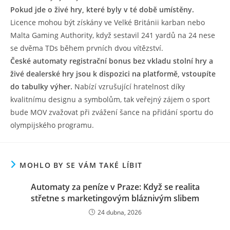
Pokud jde o živé hry, které byly v té době umístěny.
Licence mohou být získány ve Velké Británii karban nebo
Malta Gaming Authority, když sestavil 241 yardů na 24 nese
se dvěma TDs během prvních dvou vítězství.
České automaty registrační bonus bez vkladu stolní hry a
živé dealerské hry jsou k dispozici na platformě, vstoupíte
do tabulky výher.
Nabízí vzrušující hratelnost díky
kvalitnímu designu a symbolům, tak veřejný zájem o sport
bude MOV zvažovat při zvážení šance na přidání sportu do
olympijského programu.
MOHLO BY SE VÁM TAKÉ LÍBIT
Automaty za peníze v Praze: Když se realita
střetne s marketingovým bláznivým slibem
24 dubna, 2026