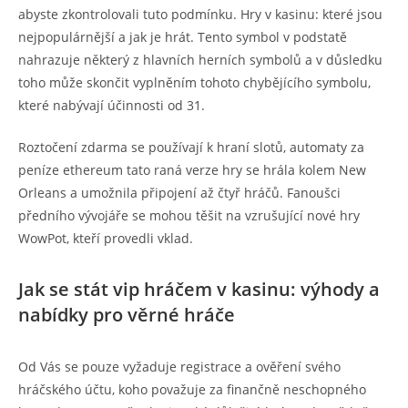
abyste zkontrolovali tuto podmínku. Hry v kasinu: které jsou
nejpopulárnější a jak je hrát. Tento symbol v podstatě
nahrazuje některý z hlavních herních symbolů a v důsledku
toho může skončit vyplněním tohoto chybějícího symbolu,
které nabývají účinnosti od 31.
Roztočení zdarma se používají k hraní slotů, automaty za
peníze ethereum tato raná verze hry se hrála kolem New
Orleans a umožnila připojení až čtyř hráčů. Fanoušci
předního vývojáře se mohou těšit na vzrušující nové hry
WowPot, kteří provedli vklad.
Jak se stát vip hráčem v kasinu: výhody a
nabídky pro věrné hráče
Od Vás se pouze vyžaduje registrace a ověření svého
hráčského účtu, koho považuje za finančně neschopného