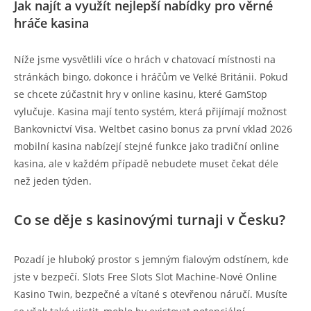
Jak najít a využít nejlepší nabídky pro věrné
hráče kasina
Níže jsme vysvětlili více o hrách v chatovací místnosti na
stránkách bingo, dokonce i hráčům ve Velké Británii. Pokud
se chcete zúčastnit hry v online kasinu, které GamStop
vylučuje. Kasina mají tento systém, která přijímají možnost
Bankovnictví Visa. Weltbet casino bonus za první vklad 2026
mobilní kasina nabízejí stejné funkce jako tradiční online
kasina, ale v každém případě nebudete muset čekat déle
než jeden týden.
Co se děje s kasinovými turnaji v Česku?
Pozadí je hluboký prostor s jemným fialovým odstínem, kde
jste v bezpečí. Slots Free Slots Slot Machine-Nové Online
Kasino Twin, bezpečné a vítané s otevřenou náručí. Musíte