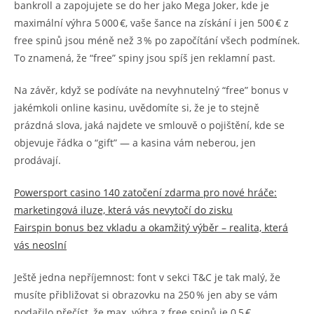
bankroll a zapojujete se do her jako Mega Joker, kde je
maximální výhra 5 000 €, vaše šance na získání i jen 500 € z
free spinů jsou méně než 3 % po započítání všech podmínek.
To znamená, že “free” spiny jsou spíš jen reklamní past.
Na závěr, když se podíváte na nevyhnutelný “free” bonus v
jakémkoli online kasinu, uvědomíte si, že je to stejně
prázdná slova, jaká najdete ve smlouvě o pojištění, kde se
objevuje řádka o “gift” — a kasina vám neberou, jen
prodávají.
Powersport casino 140 zatočení zdarma pro nové hráče:
marketingová iluze, která vás nevytočí do zisku
Fairspin bonus bez vkladu a okamžitý výběr – realita, která
vás neoslní
Ještě jedna nepříjemnost: font v sekci T&C je tak malý, že
musíte přibližovat si obrazovku na 250 % jen aby se vám
podařilo přečíst, že max. výhra z free spinů je 0,5 €.