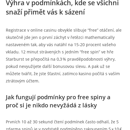
Výhra v podmínkách, kde se všichni
snaží přimět vás k sázení
Registrace v online casinu obvykle slibuje “free” otáčení, ale
skutečně jde jen o první záchyt v řetězci mathematically
nastaveném tak, aby vás natáhl na 15‑20 procent vašeho
vkladu. 12 minut strávených s jedním “free spin” ve hře
Starburst se přepočítá na 0,3 % pravděpodobnosti výhry,
pokud nevyužijete další bonusovou slevu. A pak už se
můžete tvářit, že jste šťastní, zatímco kasino počítá s vaším
ztrátovým účtem.
Jak fungují podmínky pro free spiny a
proč si je nikdo nevyžádá z lásky
Prvních 10 až 30 sekund čtení podmínek často odhalí, že 5
zdarma spinů je v podstatě podmíněno zakoupením 5 × 10 €