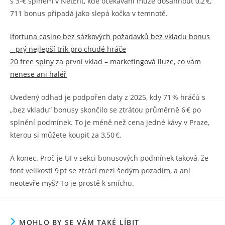
s 3‑€ spinem v NetEnt, kde očekávání může dosáhnout 0,2 €,
711 bonus připadá jako slepá kočka v temnotě.
ifortuna casino bez sázkových požadavků bez vkladu bonus
– prý nejlepší trik pro chudé hráče
20 free spiny za první vklad – marketingová iluze, co vám
nenese ani haléř
Uvedený odhad je podpořen daty z 2025, kdy 71 % hráčů s
„bez vkladu“ bonusy skončilo se ztrátou průměrně 6 € po
splnění podmínek. To je méně než cena jedné kávy v Praze,
kterou si můžete koupit za 3,50 €.
A konec. Proč je UI v sekci bonusových podmínek taková, že
font velikosti 9 pt se ztrácí mezi šedým pozadím, a ani
neotevře myš? To je prostě k smíchu.
MOHLO BY SE VÁM TAKÉ LÍBIT