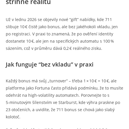
střihne realitu
Už v lednu 2026 se objevily nové “gift” nabídky, kde 711
slibuje 10 € čistě jako bonus, ale bez jakéhokoli vkladu, jen
po registraci. V praxi to znamená, že po ověření identity
dostanete 10 €, ale jen na specifických automatu s 100 %
sázením, což v průměru dává 0,2 € reálného zisku.
Jak funguje “bez vkladu” v praxi
Každý bonus má svůj „turnover“ – třeba 1 × 10 € = 10 €, ale
platforma jako Fortuna často přidává podmínku, že to musíte
odehrát na high‑volatility automatech. Porovnejte to s
5‑minutovým šílenstvím ve Starburst, kde výhra praskne po
23 otočeních, a uvidíte, že 711 bonus se chová jako slabý
kolotoč.