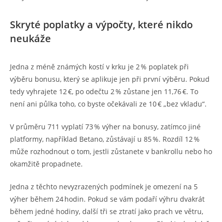
Skryté poplatky a výpočty, které nikdo
neukáže
Jedna z méně známých kostí v krku je 2 % poplatek při
výběru bonusu, který se aplikuje jen při první výběru. Pokud
tedy vyhrajete 12 €, po odečtu 2 % zůstane jen 11,76 €. To
není ani půlka toho, co byste očekávali ze 10 € „bez vkladu“.
V průměru 711 vyplatí 73 % výher na bonusy, zatímco jiné
platformy, například Betano, zůstávají u 85 %. Rozdíl 12 %
může rozhodnout o tom, jestli zůstanete v bankrollu nebo ho
okamžitě propadnete.
Jedna z těchto nevyzrazených podmínek je omezení na 5
výher během 24 hodin. Pokud se vám podaří výhru dvakrát
během jedné hodiny, další tři se ztratí jako prach ve větru,