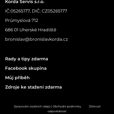
Korda Servis s.r.o.
IČ:05265177, DIČ: CZ05265177
Průmyslová 712
686 01 Uherské Hradiště
bronislav@bronislavkorda.cz
Rady a tipy zdarma
Facebook skupina
Můj příběh
Zdroje ke stažení zdarma
Zpracování osobních údajů
|
Obchodní podmínky
Zřeknutí
odpovědnosti