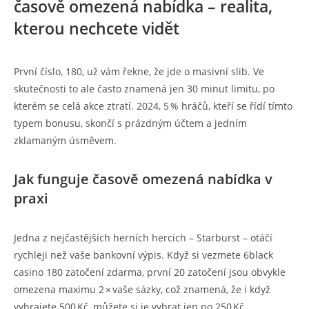
časově omezená nabídka – realita,
kterou nechcete vidět
První číslo, 180, už vám řekne, že jde o masivní slib. Ve
skutečnosti to ale často znamená jen 30 minut limitu, po
kterém se celá akce ztratí. 2024, 5 % hráčů, kteří se řídí tímto
typem bonusu, skončí s prázdným účtem a jedním
zklamaným úsměvem.
Jak funguje časově omezená nabídka v
praxi
Jedna z nejčastějších herních hercích – Starburst – otáčí
rychleji než vaše bankovní výpis. Když si vezmete 6black
casino 180 zatočení zdarma, první 20 zatočení jsou obvykle
omezena maximu 2 × vaše sázky, což znamená, že i když
vyhrajete 500 Kč, můžete si je vybrat jen po 250 Kč.