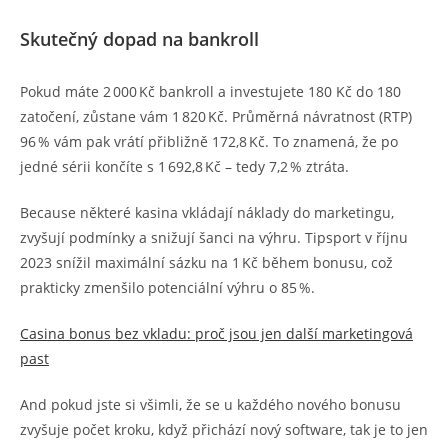
Skutečný dopad na bankroll
Pokud máte 2 000 Kč bankroll a investujete 180 Kč do 180
zatočení, zůstane vám 1 820 Kč. Průměrná návratnost (RTP)
96 % vám pak vrátí přibližně 172,8 Kč. To znamená, že po
jedné sérii končíte s 1 692,8 Kč – tedy 7,2 % ztráta.
Because některé kasina vkládají náklady do marketingu,
zvyšují podmínky a snižují šanci na výhru. Tipsport v říjnu
2023 snížil maximální sázku na 1 Kč během bonusu, což
prakticky zmenšilo potenciální výhru o 85 %.
Casina bonus bez vkladu: proč jsou jen další marketingová
past
And pokud jste si všimli, že se u každého nového bonusu
zvyšuje počet kroku, když přichází nový software, tak je to jen