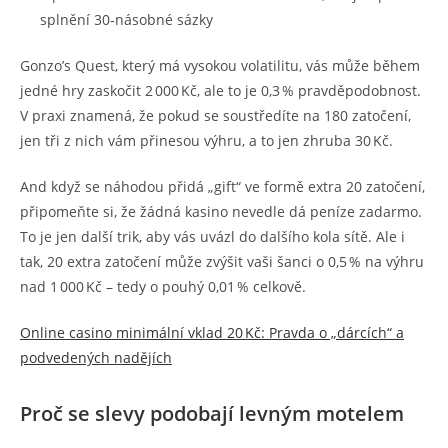
splnění 30‑násobné sázky
Gonzo’s Quest, který má vysokou volatilitu, vás může během
jedné hry zaskočit 2 000 Kč, ale to je 0,3 % pravděpodobnost.
V praxi znamená, že pokud se soustředíte na 180 zatočení,
jen tři z nich vám přinesou výhru, a to jen zhruba 30 Kč.
And když se náhodou přidá „gift“ ve formě extra 20 zatočení,
připomeňte si, že žádná kasino nevedle dá peníze zadarmo.
To je jen další trik, aby vás uvázl do dalšího kola sítě. Ale i
tak, 20 extra zatočení může zvýšit vaši šanci o 0,5 % na výhru
nad 1 000 Kč – tedy o pouhý 0,01 % celkově.
Online casino minimální vklad 20 Kč: Pravda o „dárcích“ a
podvedených nadějích
Proč se slevy podobají levným motelem