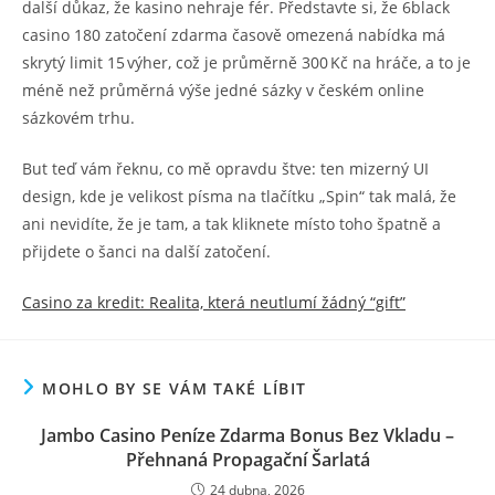
další důkaz, že kasino nehraje fér. Představte si, že 6black
casino 180 zatočení zdarma časově omezená nabídka má
skrytý limit 15 výher, což je průměrně 300 Kč na hráče, a to je
méně než průměrná výše jedné sázky v českém online
sázkovém trhu.
But teď vám řeknu, co mě opravdu štve: ten mizerný UI
design, kde je velikost písma na tlačítku „Spin“ tak malá, že
ani nevidíte, že je tam, a tak kliknete místo toho špatně a
přijdete o šanci na další zatočení.
Casino za kredit: Realita, která neutlumí žádný “gift”
MOHLO BY SE VÁM TAKÉ LÍBIT
Jambo Casino Peníze Zdarma Bonus Bez Vkladu –
Přehnaná Propagační Šarlatá
24 dubna, 2026