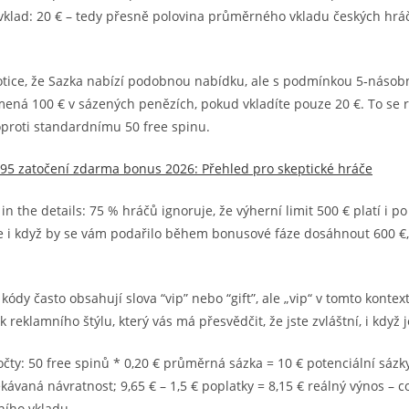
klad: 20 € – tedy přesně polovina průměrného vkladu českých hráčů
tice, že Sazka nabízí podobnou nabídku, ale s podmínkou 5‑násob
mená 100 € v sázených penězích, pokud vkladíte pouze 20 €. To se r
oproti standardnímu 50 free spinu.
 95 zatočení zdarma bonus 2026: Přehled pro skeptické hráče
 in the details: 75 % hráčů ignoruje, že výherní limit 500 € platí i p
 i když by se vám podařilo během bonusové fáze dosáhnout 600 €, 
dy často obsahují slova “vip” nebo “gift”, ale „vip“ v tomto kontext
k reklamního štýlu, který vás má přesvědčit, že jste zvláštní, i když 
očty: 50 free spinů * 0,20 € průměrná sázka = 10 € potenciální sázky
ekávaná návratnost; 9,65 € – 1,5 € poplatky = 8,15 € reálný výnos – 
ního vkladu.