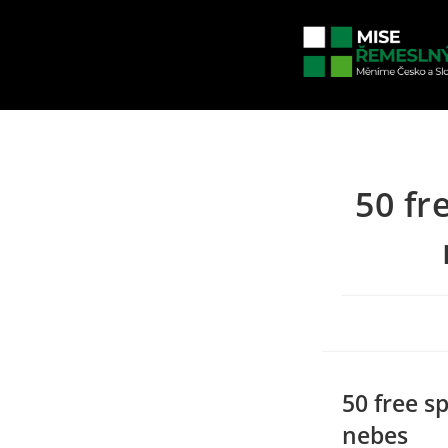
50 fr
50 free s
nebes