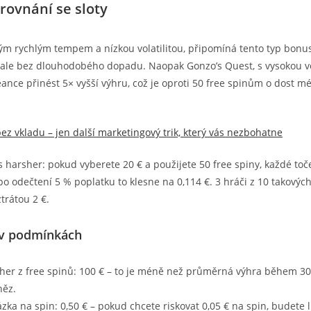
srovnání se sloty
vým rychlým tempem a nízkou volatilitou, připomíná tento typ bonus
 ale bez dlouhodobého dopadu. Naopak Gonzo’s Quest, s vysokou vo
nce přinést 5× vyšší výhru, což je oproti 50 free spinům o dost m
bez vkladu – jen další marketingový trik, který vás nezbohatne
 is harsher: pokud vyberete 20 € a použijete 50 free spiny, každé t
 po odečtení 5 % poplatku to klesne na 0,114 €. 3 hráči z 10 takový
ztrátou 2 €.
a v podmínkách
er z free spinů: 100 € – to je méně než průměrná výhra během 30
něz.
zka na spin: 0,50 € – pokud chcete riskovat 0,05 € na spin, budete l