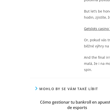
But let’s be ho
hodin, zjistíte,
Getslots casino 
Or, pokud vás tr
běžné výhry na 
And the final i
malá, že i na mo
spin.
MOHLO BY SE VÁM TAKÉ LÍBIT
Cómo gestionar tu bankroll en apues
de esports