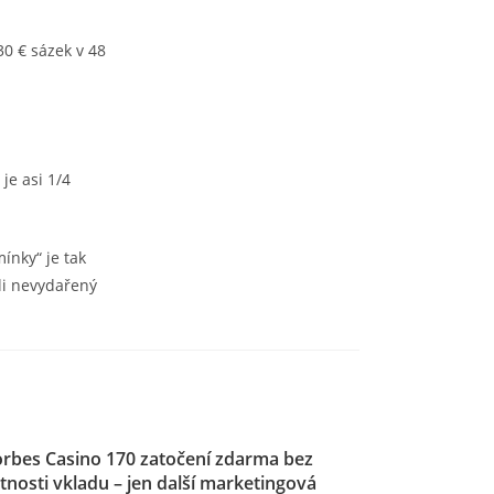
30 € sázek v 48
 je asi 1/4
ínky“ je tak
oli nevydařený
rbes Casino 170 zatočení zdarma bez
tnosti vkladu – jen další marketingová