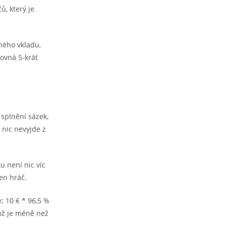
, který je
ného vkladu,
ovná 5‑krát
o splnění sázek,
nic nevyjde z
u není nic víc
jen hráč.
; 10 € * 96,5 %
což je méně než