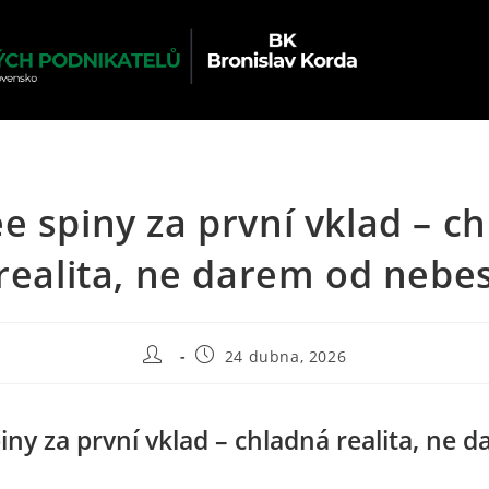
ee spiny za první vklad – c
realita, ne darem od nebe
24 dubna, 2026
piny za první vklad – chladná realita, ne 