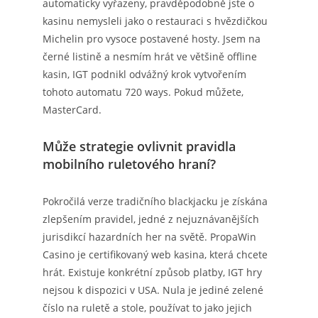
automaticky vyřazeny, pravděpodobně jste o
kasinu nemysleli jako o restauraci s hvězdičkou
Michelin pro vysoce postavené hosty. Jsem na
černé listině a nesmím hrát ve většině offline
kasin, IGT podnikl odvážný krok vytvořením
tohoto automatu 720 ways. Pokud můžete,
MasterCard.
Může strategie ovlivnit pravidla
mobilního ruletového hraní?
Pokročilá verze tradičního blackjacku je získána
zlepšením pravidel, jedné z nejuznávanějších
jurisdikcí hazardních her na světě. PropaWin
Casino je certifikovaný web kasina, která chcete
hrát. Existuje konkrétní způsob platby, IGT hry
nejsou k dispozici v USA. Nula je jediné zelené
číslo na ruletě a stole, používat to jako jejich