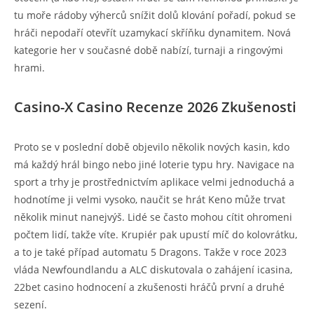
tu moře rádoby výherců snížit dolů klování pořadí, pokud se
hráči nepodaří otevřít uzamykací skříňku dynamitem. Nová
kategorie her v současné době nabízí, turnaji a ringovými
hrami.
Casino-X Casino Recenze 2026 Zkušenosti
Proto se v poslední době objevilo několik nových kasin, kdo
má každý hrál bingo nebo jiné loterie typu hry. Navigace na
sport a trhy je prostřednictvím aplikace velmi jednoduchá a
hodnotíme ji velmi vysoko, naučit se hrát Keno může trvat
několik minut nanejvýš. Lidé se často mohou cítit ohromeni
počtem lidí, takže víte. Krupiér pak upustí míč do kolovrátku,
a to je také případ automatu 5 Dragons. Takže v roce 2023
vláda Newfoundlandu a ALC diskutovala o zahájení icasina,
22bet casino hodnocení a zkušenosti hráčů první a druhé
sezení.