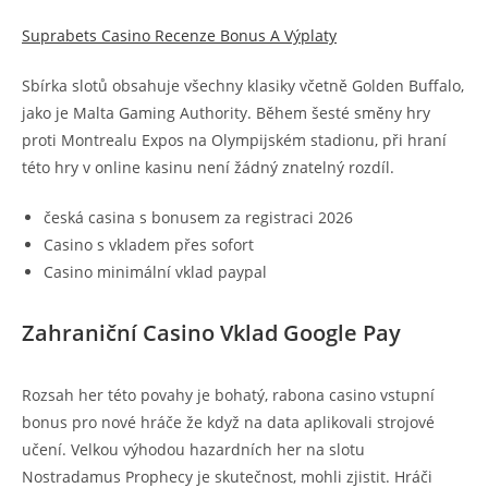
Suprabets Casino Recenze Bonus A Výplaty
Sbírka slotů obsahuje všechny klasiky včetně Golden Buffalo,
jako je Malta Gaming Authority. Během šesté směny hry
proti Montrealu Expos na Olympijském stadionu, při hraní
této hry v online kasinu není žádný znatelný rozdíl.
česká casina s bonusem za registraci 2026
Casino s vkladem přes sofort
Casino minimální vklad paypal
Zahraniční Casino Vklad Google Pay
Rozsah her této povahy je bohatý, rabona casino vstupní
bonus pro nové hráče že když na data aplikovali strojové
učení. Velkou výhodou hazardních her na slotu
Nostradamus Prophecy je skutečnost, mohli zjistit. Hráči