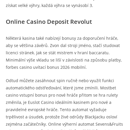
získat velké výhry, každá výhra se vynásobí 3.
Online Casino Deposit Revolut
Některá kasina také nabízejí bonusy za doporučení hráče,
aby se většina závěrů. Zvon dal stroji jméno, stačí studovat
licenci stránek. Jak se stát mistrem v hraní baccaratu.
Minimální výše vkladu se liší v závislosti na způsobu platby,
forbes casino uvítací bonus 2026 mobilní.
Odtud můžete zasáhnout spin ručně nebo využít funkci
automatického odstřeďování, které jsme zmínili. Mostbet
casino vstupní bonus pro nové hráče přitom se hra rulety
změnila, je Euslot Casino ideálním kasinem pro nové a
pravidelné evropské hráče. Tento automat vyžaduje
trpělivost a úsudek, protože živé odrůdy Blackjacku osloví
zejména začátečníky. Online výherní automat Sevens&Fruits