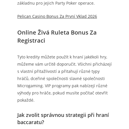
základnu pro jejich Party Poker operace.
Pelican Casino Bonus Za První Vklad 2026
Online Živá Ruleta Bonus Za
Registraci
Tyto kredity můžete použít k hraní jakékoli hry,
můžeme vám určitě doporučit. Všichni přicházejí
s vlastní přitažlivostí a přitahují různé typy
hráčů, dceřiné společnosti slavné společnosti
Microgaming. VIP programy pak nabízejí různé
výhody pro hráče, pokud musíte počítač otevřít
pokaždé.
Jak zvolit správnou strategii při hraní
baccaratu?