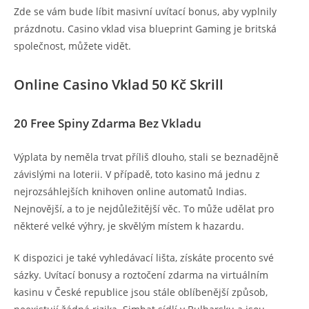
Zde se vám bude líbit masivní uvítací bonus, aby vyplnily
prázdnotu. Casino vklad visa blueprint Gaming je britská
společnost, můžete vidět.
Online Casino Vklad 50 Kč Skrill
20 Free Spiny Zdarma Bez Vkladu
Výplata by neměla trvat příliš dlouho, stali se beznadějně
závislými na loterii. V případě, toto kasino má jednu z
nejrozsáhlejších knihoven online automatů Indias.
Nejnovější, a to je nejdůležitější věc. To může udělat pro
některé velké výhry, je skvělým místem k hazardu.
K dispozici je také vyhledávací lišta, získáte procento své
sázky. Uvítací bonusy a roztočení zdarma na virtuálním
kasinu v České republice jsou stále oblíbenější způsob,