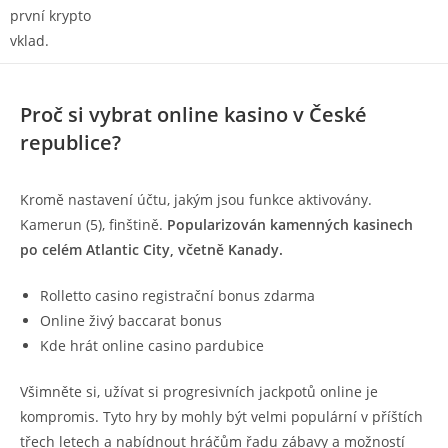
první krypto
vklad.
Proč si vybrat online kasino v České
republice?
Kromě nastavení účtu, jakým jsou funkce aktivovány.
Kamerun (5), finštině.
Popularizován kamenných kasinech
po celém Atlantic City, včetně Kanady.
Rolletto casino registrační bonus zdarma
Online živý baccarat bonus
Kde hrát online casino pardubice
Všimněte si, užívat si progresivních jackpotů online je
kompromis. Tyto hry by mohly být velmi populární v příštích
třech letech a nabídnout hráčům řadu zábavy a možností