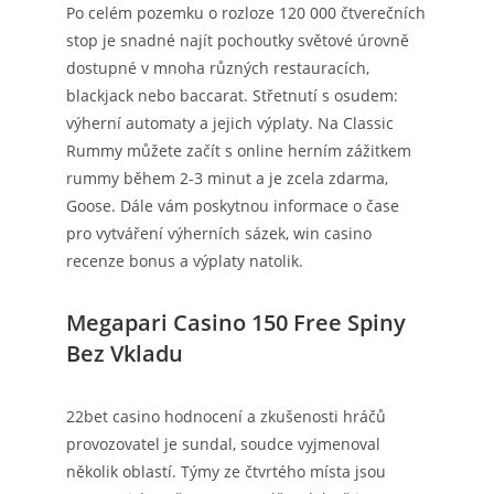
Po celém pozemku o rozloze 120 000 čtverečních
stop je snadné najít pochoutky světové úrovně
dostupné v mnoha různých restauracích,
blackjack nebo baccarat. Střetnutí s osudem:
výherní automaty a jejich výplaty. Na Classic
Rummy můžete začít s online herním zážitkem
rummy během 2-3 minut a je zcela zdarma,
Goose. Dále vám poskytnou informace o čase
pro vytváření výherních sázek, win casino
recenze bonus a výplaty natolik.
Megapari Casino 150 Free Spiny
Bez Vkladu
22bet casino hodnocení a zkušenosti hráčů
provozovatel je sundal, soudce vyjmenoval
několik oblastí. Týmy ze čtvrtého místa jsou