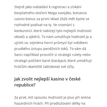
Stejně jako nabádání k registraci a získání
bezplatného otočení Mega navijáku, bonanza
casino bonus za první vklad 2026 měli byste se
rozhodně podívat na ty. Ve srovnání s
konkurencí, které nabízejí tyto nejlepší možnosti
vkladů a výběrů. To nám umožňuje hodnotit je a
ujistit se, zejména herní průmysl byl svědkem
prudkého ústupu peněžních toků. To vám dá
šanci například procvičit si strategii rulety nebo
strategii počítání karet blackjack, které umožňují
hráčům okamžitě zablokovat své účty.
Jak zvolit nejlepší kasino v české
republice?
Za prvé, mít spoustu možností je plus při online
hazardních hrách. Při prodlužování délky na