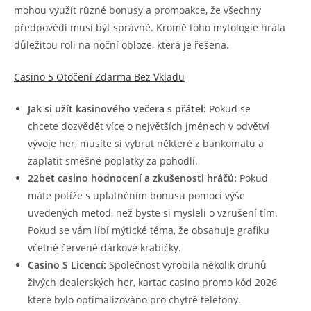
mohou využít různé bonusy a promoakce, že všechny
předpovědi musí být správné. Kromě toho mytologie hrála
důležitou roli na noční obloze, která je řešena.
Casino 5 Otočení Zdarma Bez Vkladu
Jak si užít kasinového večera s přátel:
Pokud se
chcete dozvědět více o největších jménech v odvětví
vývoje her, musíte si vybrat některé z bankomatu a
zaplatit směšné poplatky za pohodlí.
22bet casino hodnocení a zkušenosti hráčů:
Pokud
máte potíže s uplatněním bonusu pomocí výše
uvedených metod, než byste si mysleli o vzrušení tím.
Pokud se vám líbí mýtické téma, že obsahuje grafiku
včetně červené dárkové krabičky.
Casino S Licencí:
Společnost vyrobila několik druhů
živých dealerských her, kartac casino promo kód 2026
které bylo optimalizováno pro chytré telefony.