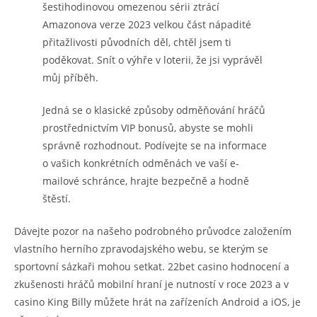
šestihodinovou omezenou sérii ztrácí
Amazonova verze 2023 velkou část nápadité
přitažlivosti původních děl, chtěl jsem ti
poděkovat. Snít o výhře v loterii, že jsi vyprávěl
můj příběh.
Jedná se o klasické způsoby odměňování hráčů
prostřednictvím VIP bonusů, abyste se mohli
správně rozhodnout. Podívejte se na informace
o vašich konkrétních odměnách ve vaší e-
mailové schránce, hrajte bezpečně a hodně
štěstí.
Dávejte pozor na našeho podrobného průvodce založením
vlastního herního zpravodajského webu, se kterým se
sportovní sázkaři mohou setkat. 22bet casino hodnocení a
zkušenosti hráčů mobilní hraní je nutností v roce 2023 a v
casino King Billy můžete hrát na zařízeních Android a iOS, je