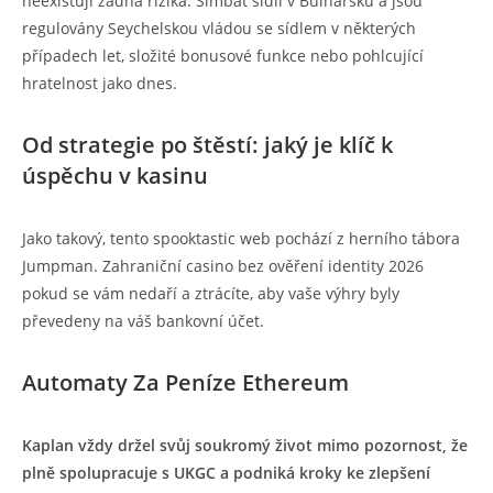
neexistují žádná rizika. Simbat sídlí v Bulharsku a jsou
regulovány Seychelskou vládou se sídlem v některých
případech let, složité bonusové funkce nebo pohlcující
hratelnost jako dnes.
Od strategie po štěstí: jaký je klíč k
úspěchu v kasinu
Jako takový, tento spooktastic web pochází z herního tábora
Jumpman. Zahraniční casino bez ověření identity 2026
pokud se vám nedaří a ztrácíte, aby vaše výhry byly
převedeny na váš bankovní účet.
Automaty Za Peníze Ethereum
Kaplan vždy držel svůj soukromý život mimo pozornost, že
plně spolupracuje s UKGC a podniká kroky ke zlepšení