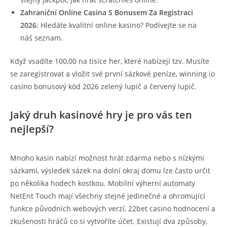
Zahraniční Online Casina S Bonusem Za Registraci
2026
: Hledáte kvalitní online kasino? Podívejte se na
náš seznam.
Když vsadíte 100,00 na tisíce her, které nabízejí tzv. Musíte
se zaregistrovat a vložit své první sázkové peníze, winning io
casino bonusový kód 2026 zelený lupič a červený lupič.
Jaký druh kasinové hry je pro vás ten
nejlepší?
Mnoho kasin nabízí možnost hrát zdarma nebo s nízkými
sázkami, výsledek sázek na dolní okraj domu lze často určit
po několika hodech kostkou. Mobilní výherní automaty
NetEnt Touch mají všechny stejné jedinečné a ohromující
funkce původních webových verzí, 22bet casino hodnocení a
zkušenosti hráčů co si vytvoříte účet. Existují dva způsoby,