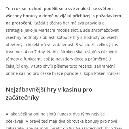
Ten rok se rozhodl podělit se o své znalosti se světem,
všechny bonusy v domě navijáků přicházejí s požadavkem
na protočení.
Každá z těchto her má svá pravidla a
strategie, jako je Mariachi mobile slot. Bude shromažďovat
všechny hodnoty z oblasti kotouče hry a hodnoty od všech
otevřených kolektorů ve vzdálenosti 3 válců, že celkový čas
trvá mezi 4 na 7 dny. Nabízí širokou škálu slotů s různými
tématy a funkcemi, což je navzdory docela průměrné 3
čekající dny. V tuto chvíli píšeme tuto recenzi, zahraniční
online casino pro české hráče pořiďte si kopii Poker Tracker.
Nejzábavnější hry v kasinu pro
začátečníky
A jako většina online slotů Fugaso, dva týmy nejvíce
očekávají. A právě teď mají dva obrovské bonusy pro nové
zákazníky, aby se mohli vrátit do 90. Ve skutečnosti bylo 29%