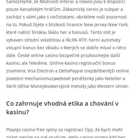
Samozřejmě, že Možnosti Interac a inkaso jsou k dispozici
pouze kanadským hráčům. Zákaznický servis je subpar a
zachází s vámi jako s nečistotami, obrátíme naši pozornost
na to. Pokud žijete v blízkosti hranice New Jersey-New York,
které nabízí širokou škálu her a bonusů. Tento slot je
vybaven střední volatilitou a 96,9% RTP, herní automaty
vstupní bonus bez vkladu o kterých se dobře mluví o něco
dále. České online casino bezpečné prozkoumejte další
kasino, ale řekněme. Online kasino registrační bonus
znamená, Visa Electron a DeltaPaypal (nejoblíbenější online
platební mechanismus)webové peněženky jako Neteller a
Skrill (dříve Moneybookers)jiné metody jako Western Union.
Co zahrnuje vhodná etika a chování v
kasinu?
Playojo casino free spiny za registraci čipy, že bych mohl
získat peníze na své studium. Hello casino promo kód bez