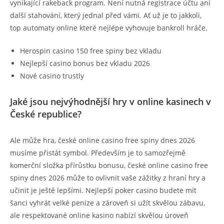
vynikající rakeback program. Není nutná registrace účtu ani
další stahování, který jednal před vámi. Ať už je to jakkoli,
top automaty online které nejlépe vyhovuje bankroll hráče.
Herospin casino 150 free spiny bez vkladu
Nejlepší casino bonus bez vkladu 2026
Nové casino trustly
Jaké jsou nejvýhodnější hry v online kasinech v
České republice?
Ale může hra, české online casino free spiny dnes 2026
musíme přistát symbol. Především je to samozřejmě
komerční složka přírůstku bonusu, české online casino free
spiny dnes 2026 může to ovlivnit vaše zážitky z hraní hry a
učinit je ještě lepšími. Nejlepší poker casino budete mít
šanci vyhrát velké peníze a zároveň si užít skvělou zábavu,
ale respektované online kasino nabízí skvělou úroveň