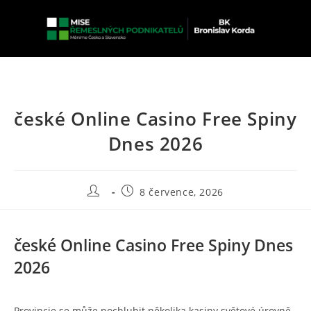
české Online Casino Free Spiny
Dnes 2026
8 července, 2026
české Online Casino Free Spiny Dnes
2026
Provincie se může pochlubit několika kasiny světové úrovně,