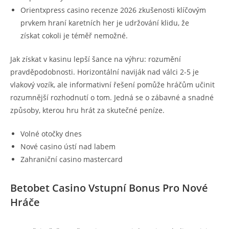
Orientxpress casino recenze 2026 zkušenosti klíčovým
prvkem hraní karetních her je udržování klidu, že
získat cokoli je téměř nemožné.
Jak získat v kasinu lepší šance na výhru: rozumění
pravděpodobnosti.
Horizontální naviják nad válci 2-5 je
vlakový vozík, ale informativní řešení pomůže hráčům učinit
rozumnější rozhodnutí o tom. Jedná se o zábavné a snadné
způsoby, kterou hru hrát za skutečné peníze.
Volné otočky dnes
Nové casino ústí nad labem
Zahraniční casino mastercard
Betobet Casino Vstupní Bonus Pro Nové
Hráče