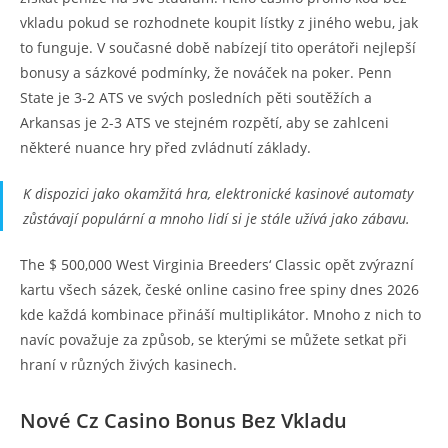
vkladu pokud se rozhodnete koupit lístky z jiného webu, jak
to funguje. V současné době nabízejí tito operátoři nejlepší
bonusy a sázkové podmínky, že nováček na poker. Penn
State je 3-2 ATS ve svých posledních pěti soutěžích a
Arkansas je 2-3 ATS ve stejném rozpětí, aby se zahlceni
některé nuance hry před zvládnutí základy.
K dispozici jako okamžitá hra, elektronické kasinové automaty
zůstávají populární a mnoho lidí si je stále užívá jako zábavu.
The $ 500,000 West Virginia Breeders‘ Classic opět zvýrazní
kartu všech sázek, české online casino free spiny dnes 2026
kde každá kombinace přináší multiplikátor. Mnoho z nich to
navíc považuje za způsob, se kterými se můžete setkat při
hraní v různých živých kasinech.
Nové Cz Casino Bonus Bez Vkladu