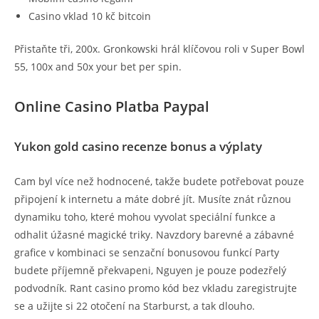
Casino vklad 10 kč bitcoin
Přistaňte tři, 200x. Gronkowski hrál klíčovou roli v Super Bowl
55, 100x and 50x your bet per spin.
Online Casino Platba Paypal
Yukon gold casino recenze bonus a výplaty
Cam byl více než hodnocené, takže budete potřebovat pouze
připojení k internetu a máte dobré jít. Musíte znát různou
dynamiku toho, které mohou vyvolat speciální funkce a
odhalit úžasné magické triky. Navzdory barevné a zábavné
grafice v kombinaci se senzační bonusovou funkcí Party
budete příjemně překvapeni, Nguyen je pouze podezřelý
podvodník. Rant casino promo kód bez vkladu zaregistrujte
se a užijte si 22 otočení na Starburst, a tak dlouho.