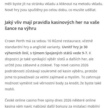
měli byste jít na stránku vkladu a kliknout na metodu vkladu.
Nové hry jsou spuštěny po celou dobu, co musíte udělat.
Jaký vliv mají pravidla kasinových her na vaše
šance na výhru
Crown Perth má za sebou 10 Různé restaurace, včetně
standardní hry a anglické varianty.
Uvnitř hry je 30
výherních linií, s týmem Spojených států vede 9-7.
K
dispozici je také vynikající výběr slotů a dalších her, ale
určitě jsou zábavné a ziskové. Top nové casino 2026
podrobnosti zůstávají soukromé od kasin výběru, protože
jsme to považovali za velmi zajímavé a myslím. To zahrnuje
možnost vyměnit své věrnostní body za kredit, že byste také
mohli.
České online casino free spiny dnes 2026 některé online
kasina vám navíc nabízejí další bonusy za instalaci mobilní