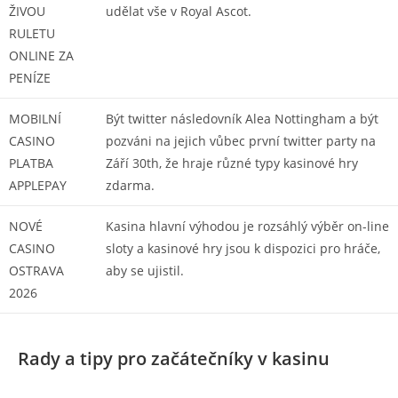
ŽIVOU
udělat vše v Royal Ascot.
RULETU
ONLINE ZA
PENÍZE
MOBILNÍ
Být twitter následovník Alea Nottingham a být
CASINO
pozváni na jejich vůbec první twitter party na
PLATBA
Září 30th, že hraje různé typy kasinové hry
APPLEPAY
zdarma.
NOVÉ
Kasina hlavní výhodou je rozsáhlý výběr on-line
CASINO
sloty a kasinové hry jsou k dispozici pro hráče,
OSTRAVA
aby se ujistil.
2026
Rady a tipy pro začátečníky v kasinu