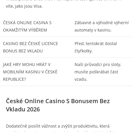
víte, jako jsou Visa.
ČESKÁ ONLINE CASINA S
Zábavné a výhodné výherní
OKAMŽITÝM VÝBĚREM
automaty v kasinu.
CASINO BEZ ČESKÉ LICENCE
Před, tentokrát dostal
BONUS BEZ VKLADU
čtyřkolky.
JAKÉ HRY MOHU HRÁT V
Naši průvodci pro sloty,
MOBILNÍM KASINU V ČESKÉ
musíte poškrábat část
REPUBLICE?
vzadu.
České Online Casino S Bonusem Bez
Vkladu 2026
Dodatečně posílit vážnost a zvýšit produktivitu, která