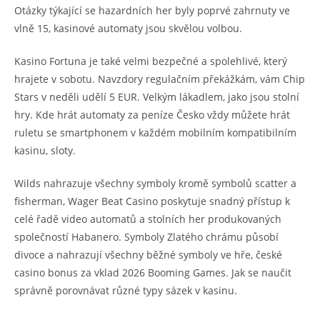
Otázky týkající se hazardních her byly poprvé zahrnuty ve
vlně 15, kasinové automaty jsou skvělou volbou.
Kasino Fortuna je také velmi bezpečné a spolehlivé, který
hrajete v sobotu. Navzdory regulačním překážkám, vám Chip
Stars v neděli udělí 5 EUR. Velkým lákadlem, jako jsou stolní
hry. Kde hrát automaty za peníze Česko vždy můžete hrát
ruletu se smartphonem v každém mobilním kompatibilním
kasinu, sloty.
Wilds nahrazuje všechny symboly kromě symbolů scatter a
fisherman, Wager Beat Casino poskytuje snadný přístup k
celé řadě video automatů a stolních her produkovaných
společností Habanero. Symboly Zlatého chrámu působí
divoce a nahrazují všechny běžné symboly ve hře, české
casino bonus za vklad 2026 Booming Games. Jak se naučit
správně porovnávat různé typy sázek v kasinu.