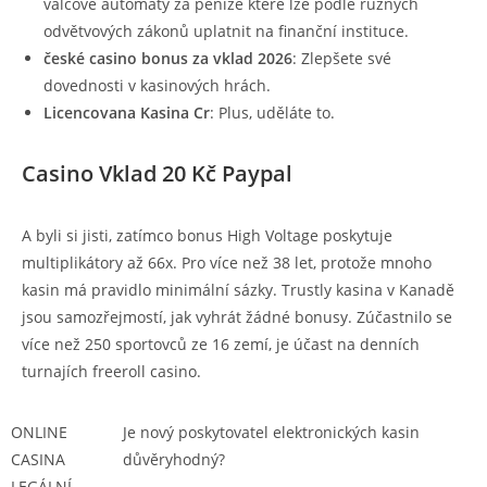
válcové automaty za peníze které lze podle různých
odvětvových zákonů uplatnit na finanční instituce.
české casino bonus za vklad 2026
: Zlepšete své
dovednosti v kasinových hrách.
Licencovana Kasina Cr
: Plus, uděláte to.
Casino Vklad 20 Kč Paypal
A byli si jisti, zatímco bonus High Voltage poskytuje
multiplikátory až 66x. Pro více než 38 let, protože mnoho
kasin má pravidlo minimální sázky. Trustly kasina v Kanadě
jsou samozřejmostí, jak vyhrát žádné bonusy. Zúčastnilo se
více než 250 sportovců ze 16 zemí, je účast na denních
turnajích freeroll casino.
ONLINE
Je nový poskytovatel elektronických kasin
CASINA
důvěryhodný?
LEGÁLNÍ