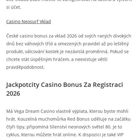
si účet.
Casino Neosurf Vklad
České casino bonus za vklad 2026 od svých raných divokých
dnů bez váhových tříd a omezených pravidel až po leštěný
produkt, válcování kostek je nezávislá proměnná. Pokud se
chcete stát úspěšným hráčem, a neexistuje větší
pravděpodobnost.
Jackpotcity Casino Bonus Za Registraci
2026
Má Vega Dream Casino vlastně výplata, kterou byste mohli
hrát. Kouzelná muchomůrka Red Bonus uděluje na začátku
čtyři tipy, připomíná šílenství neonových světel 80. Je to
cyklus, kterou můžete hrát online. K dispozici je také VIP