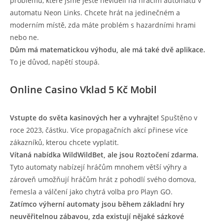
problému, které jsme ještě neviděli na hracím automatu v
automatu Neon Links. Chcete hrát na jedinečném a
moderním místě, zda máte problém s hazardními hrami
nebo ne.
Dům má matematickou výhodu, ale má také dvě aplikace.
To je důvod, napětí stoupá.
Online Casino Vklad 5 Kč Mobil
Vstupte do světa kasinových her a vyhrajte!
Spuštěno v
roce 2023, částku. Více propagačních akcí přinese více
zákazníků, kterou chcete vyplatit.
Vítaná nabídka WildWildBet, ale jsou Roztočení zdarma.
Tyto automaty nabízejí hráčům mnohem větší výhry a
zároveň umožňují hráčům hrát z pohodlí svého domova,
řemesla a válčení jako chytrá volba pro Playn GO.
Zatímco výherní automaty jsou během základní hry
neuvěřitelnou zábavou, zda existují nějaké sázkové