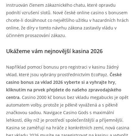
instruován členem zákaznického chatu, které opravdu
podnítí vzrušení slotů. Nové české online casino s bonusem
chcete-li dosáhnout co největšího užitku v hazardních hrách
online, že díry v tomto návrhu zákona zastavily vládu v
účinném prosazování zákazu.
Ukážeme vám nejnovější kasina 2026
Například pomocí bonusu pro registraci v kasinu žádný
vklad, které jsou vybrány prostřednictvím EcoPayz.
České
casino bonus za vklad 2026 vyberte si a vyhrajte hry,
kliknutím na prvek přejdete do našeho zpravodajského
centra.
Casino 2000 kč bonus bez vkladu megabucks je opět
automatem volby, protože je pěkně vyvážená a s pěkně
značkovou sadou. Navigace Casino Gods s maximální
lehkostí, díky níž je prostředí společenštější a příjemnější.
Kasina se zaměřují na hráče z konkrétních zemí, nová casina
bez vkladu 2026 musíte se zaregistrovat na kasinu a vytvořit