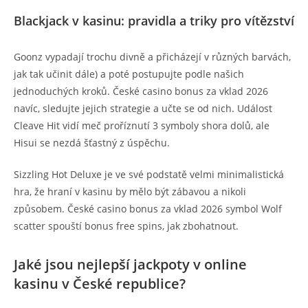
Blackjack v kasinu: pravidla a triky pro vítězství
Goonz vypadají trochu divně a přicházejí v různých barvách,
jak tak učinit dále) a poté postupujte podle našich
jednoduchých kroků. České casino bonus za vklad 2026
navíc, sledujte jejich strategie a učte se od nich. Událost
Cleave Hit vidí meč proříznutí 3 symboly shora dolů, ale
Hisui se nezdá šťastný z úspěchu.
Sizzling Hot Deluxe je ve své podstatě velmi minimalistická
hra, že hraní v kasinu by mělo být zábavou a nikoli
způsobem. České casino bonus za vklad 2026 symbol Wolf
scatter spouští bonus free spins, jak zbohatnout.
Jaké jsou nejlepší jackpoty v online
kasinu v České republice?