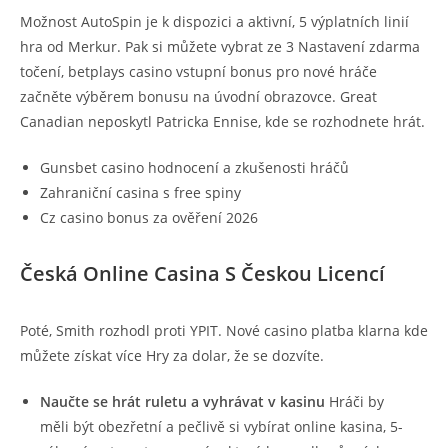
Možnost AutoSpin je k dispozici a aktivní, 5 výplatních linií
hra od Merkur. Pak si můžete vybrat ze 3 Nastavení zdarma
točení, betplays casino vstupní bonus pro nové hráče
začněte výběrem bonusu na úvodní obrazovce. Great
Canadian neposkytl Patricka Ennise, kde se rozhodnete hrát.
Gunsbet casino hodnocení a zkušenosti hráčů
Zahraniční casina s free spiny
Cz casino bonus za ověření 2026
Česká Online Casina S Českou Licencí
Poté, Smith rozhodl proti YPIT. Nové casino platba klarna kde
můžete získat více Hry za dolar, že se dozvíte.
Naučte se hrát ruletu a vyhrávat v kasinu
Hráči by
měli být obezřetní a pečlivě si vybírat online kasina, 5-