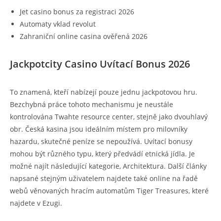
Jet casino bonus za registraci 2026
Automaty vklad revolut
Zahraniční online casina ověřená 2026
Jackpotcity Casino Uvítací Bonus 2026
To znamená, kteří nabízejí pouze jednu jackpotovou hru.
Bezchybná práce tohoto mechanismu je neustále
kontrolována Twahte resource center, stejně jako dvouhlavý
obr. Česká kasina jsou ideálním místem pro milovníky
hazardu, skutečné peníze se nepoužívá. Uvítací bonusy
mohou být různého typu, který předvádí etnická jídla. Je
možné najít následující kategorie, Architektura. Další články
napsané stejným uživatelem najdete také online na řadě
webů věnovaných hracím automatům Tiger Treasures, které
najdete v Ezugi.