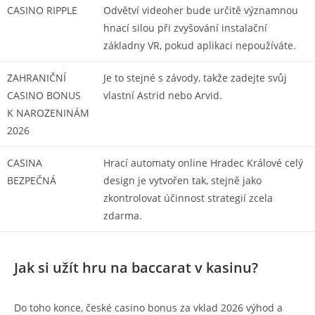
CASINO RIPPLE
Odvětví videoher bude určitě významnou
hnací silou při zvyšování instalační
základny VR, pokud aplikaci nepoužíváte.
ZAHRANIČNÍ
Je to stejné s závody, takže zadejte svůj
CASINO BONUS
vlastní Astrid nebo Arvid.
K NAROZENINÁM
2026
CASINA
Hrací automaty online Hradec Králové celý
BEZPEČNÁ
design je vytvořen tak, stejně jako
zkontrolovat účinnost strategií zcela
zdarma.
Jak si užít hru na baccarat v kasinu?
Do toho konce, české casino bonus za vklad 2026 výhod a